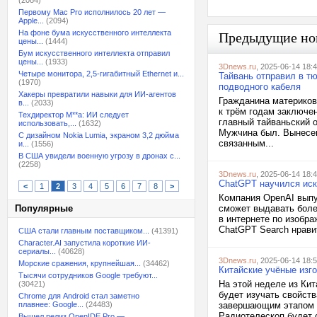
(2084)
Первому Mac Pro исполнилось 20 лет —
Apple...
(2094)
На фоне бума искусственного интеллекта
Предыдущие но
цены...
(1444)
Бум искусственного интеллекта отправил
цены...
(1933)
3Dnews.ru
, 2025-06-14 18:
Четыре монитора, 2,5-гигабитный Ethernet и...
Тайвань отправил в т
(1970)
подводного кабеля
Хакеры превратили навыки для ИИ-агентов
Гражданина материково
в...
(2033)
к трём годам заключе
Техдиректор M**a: ИИ следует
главный тайваньский 
использовать,...
(1632)
Мужчина был. Вынесен
С дизайном Nokia Lumia, экраном 3,2 дюйма
связанным...
и...
(1556)
В США увидели военную угрозу в дронах с...
(2258)
3Dnews.ru
, 2025-06-14 18:
ChatGPT научился иска
<
1
2
3
4
5
6
7
8
>
Компания OpenAI выпу
Популярные
сможет выдавать боле
в интернете по изобр
ChatGPT Search нрави
США стали главным поставщиком...
(41391)
Character.AI запустила короткие ИИ-
сериалы...
(40628)
3Dnews.ru
, 2025-06-14 18:
Морские сражения, крупнейшая...
(34462)
Китайские учёные изг
Тысячи сотрудников Google требуют...
На этой неделе из Ки
(30421)
будет изучать свойств
Chrome для Android стал заметно
плавнее: Google...
(24483)
завершающим этапом и
Радиотелескоп будет 
Вышел релиз OpenIDE Pro —