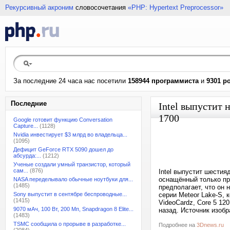
Рекурсивный акроним
словосочетания
«PHP: Hypertext Preprocessor»
За последние 24 часа нас посетили
158944 программиста
и
9301 р
Последние
Intel выпустит
1700
Google готовит функцию Conversation
Capture...
(1128)
Nvidia инвестирует $3 млрд во владельца...
(1095)
Дефицит GeForce RTX 5090 дошел до
абсурда:...
(1212)
Ученые создали умный транзистор, который
сам...
(876)
Intel выпустит шести
оснащённый только пр
NASA переделывало обычные ноутбуки для...
(1485)
предполагает, что он 
Sony выпустит в сентябре беспроводные...
серии Meteor Lake-S, 
(1415)
VideoCardz, Core 5 120
9070 мАч, 100 Вт, 200 Мп, Snapdragon 8 Elite...
назад. Источник изобр
(1483)
TSMC сообщила о прорыве в разработке...
Подробнее на
3Dnews.ru