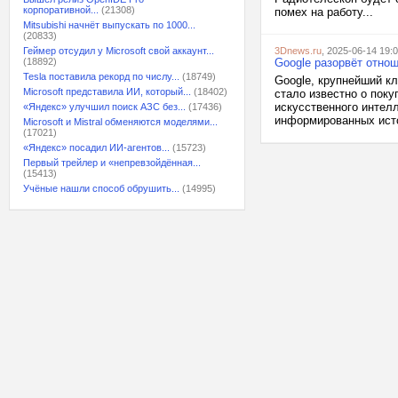
корпоративной...
(21308)
помех на работу...
Mitsubishi начнёт выпускать по 1000...
(20833)
Геймер отсудил у Microsoft свой аккаунт...
3Dnews.ru
, 2025-06-14 19:
(18892)
Google разорвёт отнош
Tesla поставила рекорд по числу...
(18749)
Google, крупнейший кл
Microsoft представила ИИ, который...
(18402)
стало известно о пок
искусственного интелл
«Яндекс» улучшил поиск АЗС без...
(17436)
информированных источ
Microsoft и Mistral обменяются моделями...
(17021)
«Яндекс» посадил ИИ-агентов...
(15723)
Первый трейлер и «непревзойдённая...
(15413)
Учёные нашли способ обрушить...
(14995)