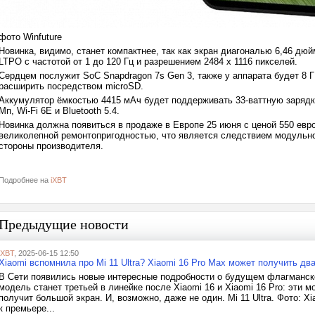
фото Winfuture
Новинка, видимо, станет компактнее, так как экран диагональю 6,46 дю
LTPO с частотой от 1 до 120 Гц и разрешением 2484 х 1116 пикселей.
Сердцем послужит SoC Snapdragon 7s Gen 3, также у аппарата будет 8 
расширить посредством microSD.
Аккумулятор ёмкостью 4415 мАч будет поддерживать 33-ваттную зарядк
Мп, Wi-Fi 6E и Bluetooth 5.4.
Новинка должна появиться в продаже в Европе 25 июня с ценой 550 ев
великолепной ремонтопригодностью, что является следствием модульно
стороны производителя.
Подробнее на
iXBT
Предыдущие новости
iXBT
, 2025-06-15 12:50
Xiaomi вспомнила про Mi 11 Ultra? Xiaomi 16 Pro Max может получить дв
В Сети появились новые интересные подробности о будущем флагманско
модель станет третьей в линейке после Xiaomi 16 и Xiaomi 16 Pro: эти 
получит большой экран. И, возможно, даже не один. Mi 11 Ultra. Фото: Xi
к премьере...