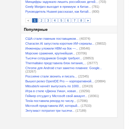
Минцифры задумало лишить российских детей...
(703)
Geely Monjaro выходит в премиум: в Китае...
(781)
Руководитель Huawei рассказал, как Китай...
(800)
<
1
2
3
4
5
6
7
8
>
Популярные
США стали главным поставщиком...
(40374)
Character.AI запустила короткие ИИ-сериалы...
(39832)
Инженеры уложили HBM на бок —...
(39546)
Морские сражения, крупнейшая...
(33706)
Тысячи сотрудников Google требуют...
(28853)
Thermaltake представила блок питания,...
(26777)
Chrome для Android стал заметно плавнее: Google...
(23267)
Россияне стали звонить и писать...
(22345)
Вышел релиз OpenIDE Pro — корпоративной...
(20884)
Mitsubishi начнёт выпускать по 1000...
(20419)
Игра в стиле «Джона Уика», новая...
(19256)
Геймер отсудил у Microsoft свой аккаунт...
(18361)
Tesla поставила рекорд по числу...
(17596)
Microsoft представила ИИ, который...
(17533)
Энтузиаст потратил три тысячи...
(17189)