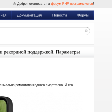
Добро пожаловать на
форум PHP программистов
!
вная
Документация
Новости
Форум
и рекордной поддержкой. Параметры
Дата:
2025-
06-
15
12:45
ксимально ремонтопригодного смартфона. И его