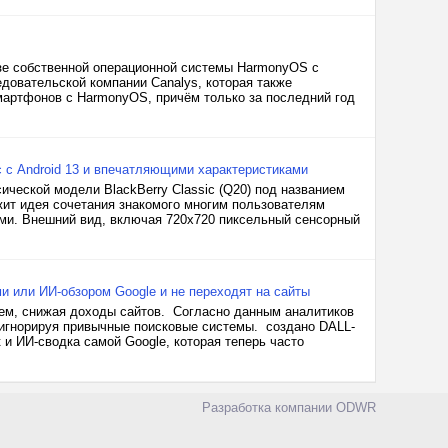
зе собственной операционной системы HarmonyOS с
едовательской компании Canalys, которая также
смартфонов с HarmonyOS, причём только за последний год
c с Android 13 и впечатляющими характеристиками
ической модели BlackBerry Classic (Q20) под названием
ежит идея сочетания знакомого многим пользователям
ми. Внешний вид, включая 720x720 пиксельный сенсорный
и или ИИ-обзором Google и не переходят на сайты
тем, снижая доходы сайтов. Согласно данным аналитиков
 игнорируя привычные поисковые системы. создано DALL-
 и ИИ-сводка самой Google, которая теперь часто
Разработка компании
ODWR