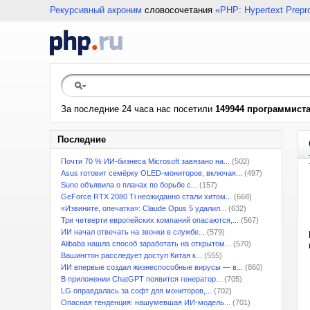
Рекурсивный акроним
словосочетания
«PHP: Hypertext Prepr
За последние 24 часа нас посетили
149944 программист
Последние
Почти 70 % ИИ-бизнеса Microsoft завязано на...
(502)
Asus готовит семёрку OLED-мониторов, включая...
(497)
Suno объявила о планах по борьбе с...
(157)
GeForce RTX 2080 Ti неожиданно стали хитом...
(668)
«Извините, опечатка»: Claude Opus 5 удалил...
(632)
Три четверти европейских компаний опасаются,...
(567)
ИИ начал отвечать на звонки в службе...
(579)
Alibaba нашла способ заработать на открытом...
(570)
Вашингтон расследует доступ Китая к...
(555)
ИИ впервые создал жизнеспособные вирусы — в...
(860)
В приложении ChatGPT появится генератор...
(705)
LG оправдалась за софт для мониторов,...
(702)
Опасная тенденция: нашумевшая ИИ-модель...
(701)