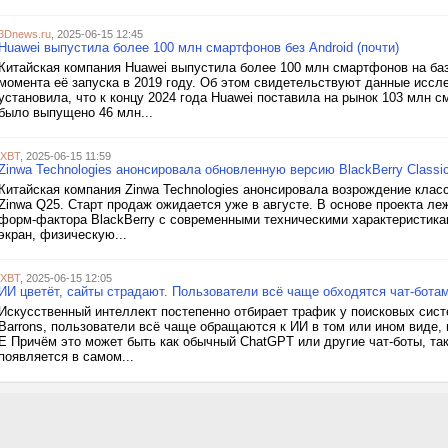
3Dnews.ru
, 2025-06-15 12:45
Huawei выпустила более 100 млн смартфонов без Android (почти)
Китайская компания Huawei выпустила более 100 млн смартфонов на ба
момента её запуска в 2019 году. Об этом свидетельствуют данные иссл
установила, что к концу 2024 года Huawei поставила на рынок 103 млн 
было выпущено 46 млн...
iXBT
, 2025-06-15 11:59
Zinwa Technologies анонсировала обновленную версию BlackBerry Classi
Китайская компания Zinwa Technologies анонсировала возрождение класс
Zinwa Q25. Старт продаж ожидается уже в августе. В основе проекта л
форм-фактора BlackBerry с современными техническими характеристика
экран, физическую...
iXBT
, 2025-06-15 12:05
ИИ цветёт, сайты страдают. Пользователи всё чаще обходятся чат-ботам
Искусственный интеллект постепенно отбирает трафик у поисковых сис
Barrons, пользователи всё чаще обращаются к ИИ в том или ином виде,
E Причём это может быть как обычный ChatGPT или другие чат-боты, так
появляется в самом...