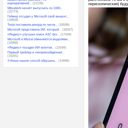
корпоративной...
(21239)
перископическая) буд
Mitsubishi начнёт выпускать по 1000...
(20774)
Геймер отсудил у Microsoft свой аккаунт...
(18809)
Tesla поставила рекорд по числу...
(18598)
Microsoft представила ИИ, который...
(18267)
«Яндекс» улучшил поиск АЗС без...
(17344)
Microsoft и Mistral обменяются моделями...
(16908)
«Яндекс» посадил ИИ-агентов...
(15599)
Первый трейлер и «непревзойдённая...
(15291)
Учёные нашли способ обрушить...
(14896)