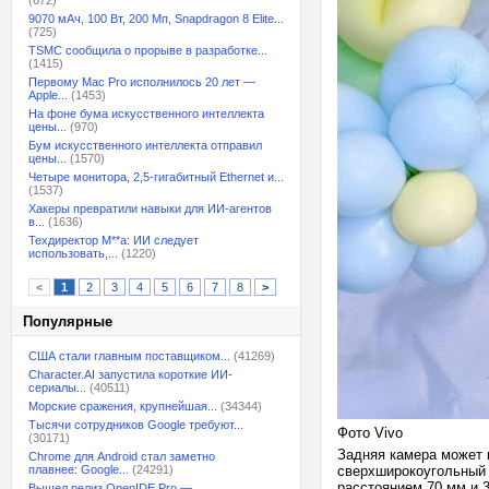
(672)
9070 мАч, 100 Вт, 200 Мп, Snapdragon 8 Elite...
(725)
TSMC сообщила о прорыве в разработке...
(1415)
Первому Mac Pro исполнилось 20 лет —
Apple...
(1453)
На фоне бума искусственного интеллекта
цены...
(970)
Бум искусственного интеллекта отправил
цены...
(1570)
Четыре монитора, 2,5-гигабитный Ethernet и...
(1537)
Хакеры превратили навыки для ИИ-агентов
в...
(1636)
Техдиректор M**a: ИИ следует
использовать,...
(1220)
<
1
2
3
4
5
6
7
8
>
Популярные
США стали главным поставщиком...
(41269)
Character.AI запустила короткие ИИ-
сериалы...
(40511)
Морские сражения, крупнейшая...
(34344)
Тысячи сотрудников Google требуют...
Фото Vivo
(30171)
Задняя камера может 
Chrome для Android стал заметно
плавнее: Google...
(24291)
сверхширокоугольный
расстоянием 70 мм и 
Вышел релиз OpenIDE Pro —