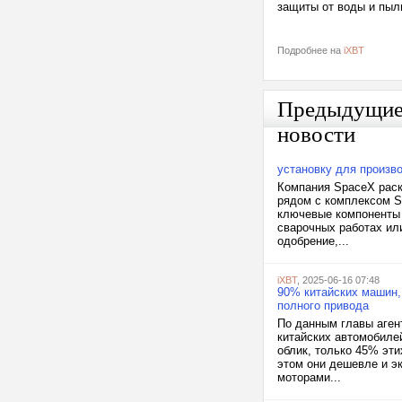
защиты от воды и пыли
Подробнее на
iXBT
Предыдущи
новости
установку для произво
Компания SpaceX раск
рядом с комплексом S
ключевые компоненты д
сварочных работах или
одобрение,...
iXBT
, 2025-06-16 07:48
90% китайских машин,
полного привода
По данным главы аген
китайских автомобиле
облик, только 45% эт
этом они дешевле и э
моторами...