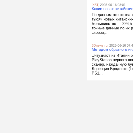
iXBT
, 2025-06-16 08:01
Какие новые китайски
По данным агентства «
тысяч новых китайских
Большинство — 226,5 
точные данные по их 
скорее,...
3Dnews.ru
, 2025-06-16 07:
Методом обратного ин
Энтузиаст из Италии 
PlayStation первого п
сканер, наждачную бум
Лоренцио Бродеско (Lo
PS1...