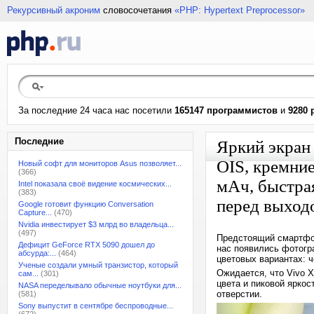
Рекурсивный акроним
словосочетания
«PHP: Hypertext Preprocessor»
За последние 24 часа нас посетили
165147 программистов
и
9280 
Последние
Яркий экран
OIS, кремни
Новый софт для мониторов Asus позволяет...
(366)
мАч, быстра
Intel показала своё видение космических...
(383)
перед выход
Google готовит функцию Conversation
Capture...
(470)
Nvidia инвестирует $3 млрд во владельца...
(497)
Предстоящий смартфон 
Дефицит GeForce RTX 5090 дошел до
нас появились фотогр
абсурда:...
(464)
цветовых вариантах: ч
Ученые создали умный транзистор, который
Ожидается, что Vivo 
сам...
(301)
цвета и пиковой ярко
NASA переделывало обычные ноутбуки для...
отверстии.
(581)
Sony выпустит в сентябре беспроводные...