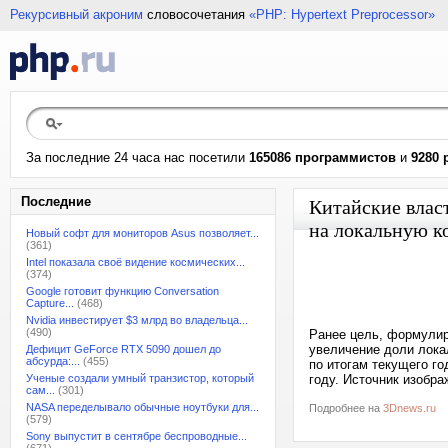
Рекурсивный акроним
словосочетания
«PHP: Hypertext Preprocessor»
За последние 24 часа нас посетили
165086 программистов
и
9280 
Последние
Китайские влас
на локальную к
Новый софт для мониторов Asus позволяет...
(361)
Intel показала своё видение космических...
(374)
Google готовит функцию Conversation
Capture...
(468)
Nvidia инвестирует $3 млрд во владельца...
(490)
Ранее цель, формули
увеличение доли лока
Дефицит GeForce RTX 5090 дошел до
абсурда:...
(455)
по итогам текущего го
Ученые создали умный транзистор, который
году. Источник изобра
сам...
(301)
NASA переделывало обычные ноутбуки для...
Подробнее на
3Dnews.ru
(579)
Sony выпустит в сентябре беспроводные...