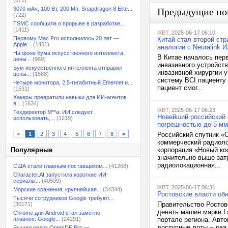
(671)
9070 мАч, 100 Вт, 200 Мп, Snapdragon 8 Elite...
Предыдущие но
(722)
TSMC сообщила о прорыве в разработке...
(1411)
iXBT
, 2025-06-17 06:10
Первому Mac Pro исполнилось 20 лет —
Китай стал второй стр
Apple...
(1451)
аналогии с Neuralink 
На фоне бума искусственного интеллекта
В Китае началось пер
цены...
(969)
инвазивного устройст
Бум искусственного интеллекта отправил
инвазивной хирургии 
цены...
(1568)
систему BCI пациенту 
Четыре монитора, 2,5-гигабитный Ethernet и...
пациент смог...
(1531)
Хакеры превратили навыки для ИИ-агентов
в...
(1634)
iXBT
, 2025-06-17 06:23
Техдиректор M**a: ИИ следует
Новейший российский 
использовать,...
(1219)
погрешностью до 5 мм
<
1
2
3
4
5
6
7
8
>
Российский спутник «
коммерческий радиоло
Популярные
корпорация «Новый ко
значительно выше затр
радиолокационная...
США стали главным поставщиком...
(41268)
Character.AI запустила короткие ИИ-
сериалы...
(40509)
iXBT
, 2025-06-17 06:31
Морские сражения, крупнейшая...
(34344)
Ростовские власти обн
Тысячи сотрудников Google требуют...
Правительство Ростов
(30171)
девять машин марки L
Chrome для Android стал заметно
плавнее: Google...
(24291)
портале региона. Авто
доступные лоты – два 
Вышел релиз OpenIDE Pro —