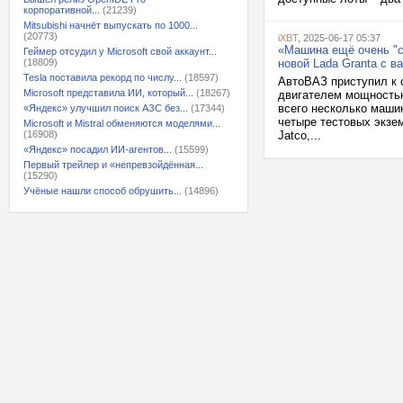
корпоративной...
(21239)
Mitsubishi начнёт выпускать по 1000...
(20773)
iXBT
, 2025-06-17 05:37
«Машина ещё очень "с
Геймер отсудил у Microsoft свой аккаунт...
(18809)
новой Lada Granta с 
Tesla поставила рекорд по числу...
(18597)
АвтоВАЗ приступил к 
Microsoft представила ИИ, который...
(18267)
двигателем мощностью 
всего несколько машин
«Яндекс» улучшил поиск АЗС без...
(17344)
четыре тестовых экзе
Microsoft и Mistral обменяются моделями...
(16908)
Jatco,...
«Яндекс» посадил ИИ-агентов...
(15599)
Первый трейлер и «непревзойдённая...
(15290)
Учёные нашли способ обрушить...
(14896)