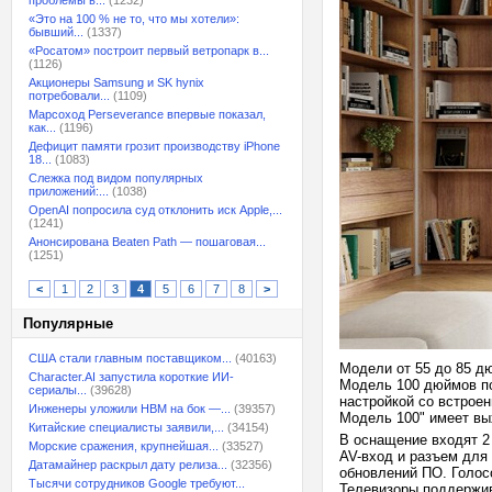
проблемы в...
(1232)
«Это на 100 % не то, что мы хотели»:
бывший...
(1337)
«Росатом» построит первый ветропарк в...
(1126)
Акционеры Samsung и SK hynix
потребовали...
(1109)
Марсоход Perseverance впервые показал,
как...
(1196)
Дефицит памяти грозит производству iPhone
18...
(1083)
Слежка под видом популярных
приложений:...
(1038)
OpenAI попросила суд отклонить иск Apple,...
(1241)
Анонсирована Beaten Path — пошаговая...
(1251)
<
1
2
3
4
5
6
7
8
>
Популярные
США стали главным поставщиком...
(40163)
Модели от 55 до 85 
Character.AI запустила короткие ИИ-
Модель 100 дюймов по
сериалы...
(39628)
настройкой со встрое
Инженеры уложили HBM на бок —...
(39357)
Модель 100" имеет вы
Китайские специалисты заявили,...
(34154)
В оснащение входят 2 
Морские сражения, крупнейшая...
(33527)
AV-вход и разъем для
Датамайнер раскрыл дату релиза...
(32356)
обновлений ПО. Голосо
Тысячи сотрудников Google требуют...
Телевизоры поддержив