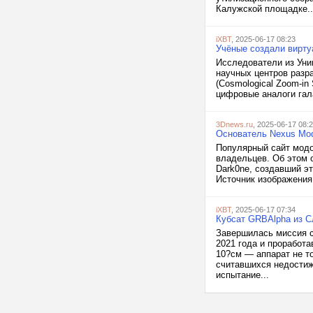
Калужской площадке..
iXBT
, 2025-06-17 08:23
Учёные создали вирту
Исследователи из Уни
научных центров разр
(Cosmological Zoom-in S
цифровые аналоги гал
3Dnews.ru
, 2025-06-17 08:
Основатель Nexus Mod
Популярный сайт модо
владельцев. Об этом о
Dark0ne, создавший эт
Источник изображения:
iXBT
, 2025-06-17 07:34
Кубсат GRBAlpha из С
Завершилась миссия с
2021 года и проработ
10?см — аппарат не т
считавшихся недостиж
испытание...