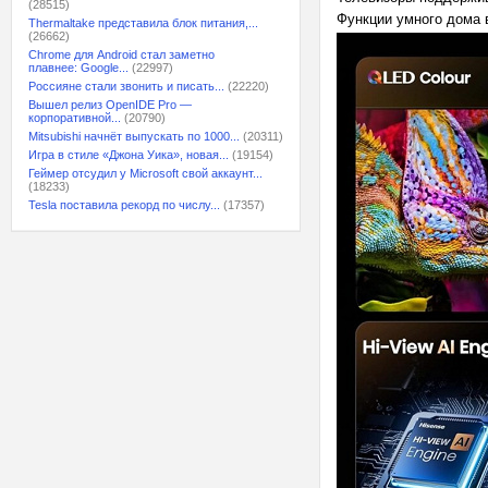
(28515)
Функции умного дома в
Thermaltake представила блок питания,...
(26662)
Chrome для Android стал заметно
плавнее: Google...
(22997)
Россияне стали звонить и писать...
(22220)
Вышел релиз OpenIDE Pro —
корпоративной...
(20790)
Mitsubishi начнёт выпускать по 1000...
(20311)
Игра в стиле «Джона Уика», новая...
(19154)
Геймер отсудил у Microsoft свой аккаунт...
(18233)
Tesla поставила рекорд по числу...
(17357)