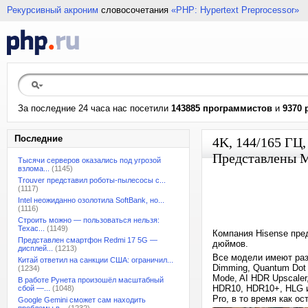
Рекурсивный акроним
словосочетания
«PHP: Hypertext Preprocessor»
За последние 24 часа нас посетили
143885 программистов
и
9370 
Последние
4K, 144/165 ГЦ,
Представлены M
Тысячи серверов оказались под угрозой
взлома...
(1145)
Trouver представил роботы-пылесосы с...
(1117)
Intel неожиданно озолотила SoftBank, но...
(1116)
Строить можно — пользоваться нельзя:
Техас...
(1149)
Компания Hisense пред
Представлен смартфон Redmi 17 5G —
дюймов.
дисплей...
(1213)
Все модели имеют разр
Китай ответил на санкции США: ограничил...
Dimming, Quantum Dot 
(1234)
Mode, AI HDR Upscaler
В работе Рунета произошёл масштабный
HDR10, HDR10+, HLG и 
сбой —...
(1048)
Pro, в то время как о
Google Gemini сможет сам находить