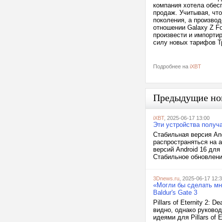
компания хотела обес
продаж. Учитывая, чт
поколения, а производ
отношении Galaxy Z Fo
произвести и импорти
силу новых тарифов Т
Подробнее на
iXBT
Предыдущие но
iXBT
, 2025-06-17 13:00
Эти устройства получа
Стабильная версия And
распространяться на 
версий Android 16 для
Стабильное обновление
3Dnews.ru
, 2025-06-17 12:
«Могли бы сделать мног
Baldur's Gate 3
Pillars of Eternity 2:
видно, однако руково
идеями для Pillars of E