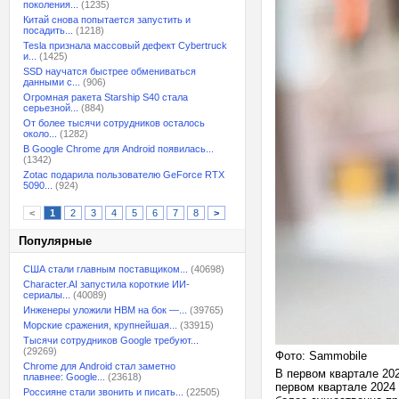
поколения...
(1235)
Китай снова попытается запустить и
посадить...
(1218)
Tesla признала массовый дефект Cybertruck
и...
(1425)
SSD научатся быстрее обмениваться
данными с...
(906)
Огромная ракета Starship S40 стала
серьезной...
(884)
От более тысячи сотрудников осталось
около...
(1282)
В Google Chrome для Android появилась...
(1342)
Zotac подарила пользователю GeForce RTX
5090...
(924)
<
1
2
3
4
5
6
7
8
>
Популярные
США стали главным поставщиком...
(40698)
Character.AI запустила короткие ИИ-
сериалы...
(40089)
Инженеры уложили HBM на бок —...
(39765)
Морские сражения, крупнейшая...
(33915)
Тысячи сотрудников Google требуют...
(29269)
Фото: Sammobile
Chrome для Android стал заметно
В первом квартале 20
плавнее: Google...
(23618)
первом квартале 2024 
Россияне стали звонить и писать...
(22505)