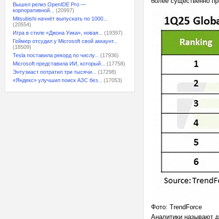
более существенно про
Вышел релиз OpenIDE Pro —
корпоративной...
(20997)
Mitsubishi начнёт выпускать по 1000...
(20554)
Игра в стиле «Джона Уика», новая...
(19397)
Геймер отсудил у Microsoft свой аккаунт...
(18509)
Tesla поставила рекорд по числу...
(17936)
Microsoft представила ИИ, который...
(17758)
Энтузиаст потратил три тысячи...
(17298)
«Яндекс» улучшил поиск АЗС без...
(17053)
Фото: TrendForce
Аналитики называют д