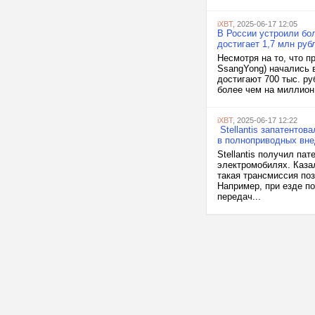
iXBT
, 2025-06-17 12:05
В России устроили бо
достигает 1,7 млн руб
Несмотря на то, что 
SsangYong) начались 
достигают 700 тыс. р
более чем на миллион 
iXBT
, 2025-06-17 12:22
Stellantis запатентов
в полноприводных вн
Stellantis получил па
электромобилях. Каза
такая трансмиссия по
Например, при езде по
передач...