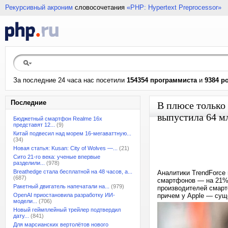
Рекурсивный акроним
словосочетания
«PHP: Hypertext Preprocessor»
За последние 24 часа нас посетили
154354 программиста
и
9384 р
Последние
В плюсе только 
выпустила 64 м
Бюджетный смартфон Realme 16x
представят 12...
(9)
Китай подвесил над морем 16-мегаваттную...
(34)
Новая статья: Kusan: City of Wolves —...
(21)
Сито 21-го века: ученые впервые
разделили...
(978)
Breathedge стала бесплатной на 48 часов, а...
Аналитики TrendForce
(687)
смартфонов — на 21% 
Ракетный двигатель напечатали на...
(979)
производителей смарт
OpenAI приостановила разработку ИИ-
причем у Apple — сущ
модели...
(706)
Новый геймплейный трейлер подтвердил
дату...
(841)
Для марсианских вертолётов нового