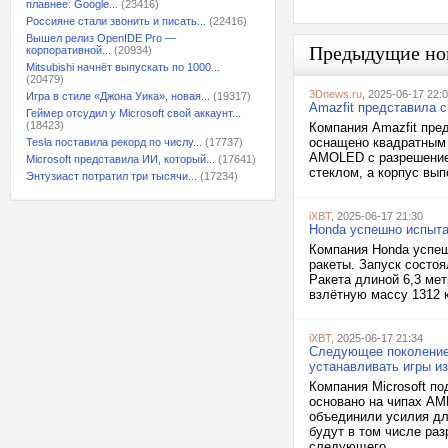
плавнее: Google...
(23416)
Россияне стали звонить и писать...
(22416)
Вышел релиз OpenIDE Pro —
Предыдущие но
корпоративной...
(20934)
Mitsubishi начнёт выпускать по 1000...
(20479)
3Dnews.ru
, 2025-06-17 22:
Игра в стиле «Джона Уика», новая...
(19317)
Amazfit представила 
Геймер отсудил у Microsoft свой аккаунт...
(18423)
Компания Amazfit пред
оснащено квадратным 
Tesla поставила рекорд по числу...
(17737)
AMOLED с разрешением
Microsoft представила ИИ, который...
(17641)
стеклом, а корпус вы
Энтузиаст потратил три тысячи...
(17234)
iXBT
, 2025-06-17 21:30
Honda успешно испыта
Компания Honda успеш
ракеты. Запуск состоя
Ракета длиной 6,3 ме
взлётную массу 1312 к
iXBT
, 2025-06-17 21:34
Следующее поколение 
устанавливать игры и
Компания Microsoft п
основано на чипах AM
объединили усилия для
будут в том числе ра
следующего...