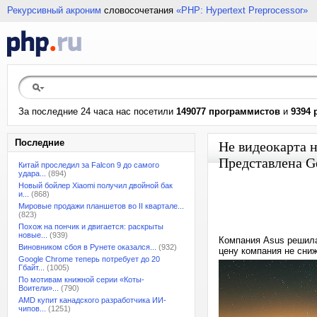
Рекурсивный акроним
словосочетания
«PHP: Hypertext Preprocessor»
За последние 24 часа нас посетили
149077 программистов
и
9394 
Последние
Не видеокарта н
Представлена G
Китай проследил за Falcon 9 до самого
удара...
(894)
Новый бойлер Xiaomi получил двойной бак
и...
(868)
Мировые продажи планшетов во II квартале...
(823)
Похож на пончик и двигается: раскрыты
новые...
(939)
Компания Asus решила
Виновником сбоя в Рунете оказался...
(932)
цену компания не сни
Google Chrome теперь потребует до 20
Гбайт...
(1005)
По мотивам книжной серии «Коты-
Воители»...
(790)
AMD купит канадского разработчика ИИ-
чипов...
(1251)