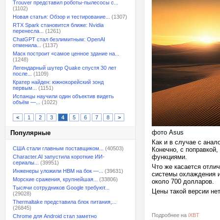
Trouver представил роботы-пылесосы с...
(1102)
Новая статья: Обзор и тестирование...
(1307)
RTX Spark становится ближе: Nvidia
перенесла...
(1261)
ChatGPT стал безлимитным: OpenAI
отменила...
(1137)
Маск построит «самое ценное здание на...
(1248)
Легендарный шутер Quake спустя 30 лет
после...
(1109)
Кратер найден: южнокорейский зонд
первым...
(1151)
Испанцы научили один объектив видеть
объём —...
(1022)
<
1
2
3
4
5
6
7
8
>
фото Asus
Популярные
Как и в случае с анал
США стали главным поставщиком...
(40503)
Конечно, с поправкой,
функциями.
Character.AI запустила короткие ИИ-
сериалы...
(39951)
Что же касается отлич
Инженеры уложили HBM на бок —...
(39631)
системы охлаждения ис
Морские сражения, крупнейшая...
(33806)
около 700 долларов.
Тысячи сотрудников Google требуют...
Цены такой версии нет
(29028)
Thermaltake представила блок питания,...
(26845)
Подробнее на
iXBT
Chrome для Android стал заметно