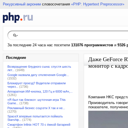
Рекурсивный акроним
словосочетания
«PHP: Hypertext Preprocessor»
За последние 24 часа нас посетили
131076 программистов
и
9326 
Последние
Даже GeForce R
монитор с кадр
Возвращение блудного сына: спустя шесть
лет...
(1649)
Google назвала дату отключения Google...
(1532)
Блокирует проезд? Водители отправили
через...
(1736)
Аппаратная ИИ-кнопка, 120 Гц и 6000 мАч,...
(1261)
Компания HKC предста
«Я был так близко»: шуточная игра This
Производитель говорит
Game...
(1738)
показателе, полученн
Рекламный бизнес соцсети X так и не...
(1270)
SpaceX впервые попытается поймать
Starship...
(1774)
Смартфон Infinix HOT 70 с ёмкой батареей