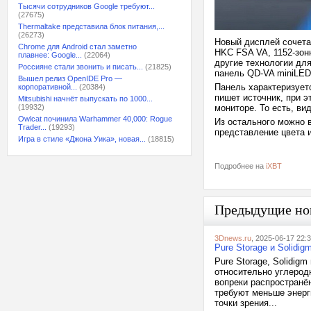
Тысячи сотрудников Google требуют...
(27675)
Thermaltake представила блок питания,...
(26273)
Новый дисплей сочетае
Chrome для Android стал заметно
HKC FSA VA, 1152-зон
плавнее: Google...
(22064)
другие технологии дл
Россияне стали звонить и писать...
(21825)
панель QD-VA miniLE
Вышел релиз OpenIDE Pro —
Панель характеризуетс
корпоративной...
(20384)
пишет источник, при э
Mitsubishi начнёт выпускать по 1000...
(19932)
мониторе. То есть, ви
Owlcat починила Warhammer 40,000: Rogue
Из остального можно в
Trader...
(19293)
представление цвета 
Игра в стиле «Джона Уика», новая...
(18815)
Подробнее на
iXBT
Предыдущие но
3Dnews.ru
, 2025-06-17 22:
Pure Storage и Solidi
Pure Storage, Solidig
относительно углерод
вопреки распространён
требуют меньше энерг
точки зрения...