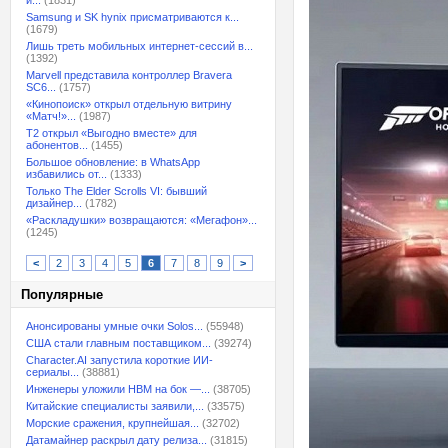
и...
(1831)
Samsung и SK hynix присматриваются к...
(1679)
Лишь треть мобильных интернет-сессий в...
(1392)
Marvell представила контроллер Bravera
SC6...
(1757)
«Кинопоиск» открыл отдельную витрину
«Матч!»...
(1987)
T2 открыл «Выгодно вместе» для
абонентов...
(1455)
Большое обновление: в WhatsApp
избавились от...
(1333)
Только The Elder Scrolls VI: бывший
дизайнер...
(1782)
«Раскладушки» возвращаются: «Мегафон»...
(1245)
<
2
3
4
5
6
7
8
9
>
Популярные
Анонсированы умные очки Solos...
(55948)
США стали главным поставщиком...
(39274)
Character.AI запустила короткие ИИ-
сериалы...
(38881)
Инженеры уложили HBM на бок —...
(38705)
Китайские специалисты заявили,...
(33575)
Морские сражения, крупнейшая...
(32702)
Датамайнер раскрыл дату релиза...
(31815)