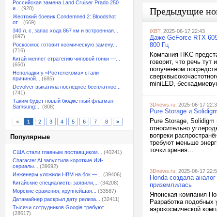
Российская замена Land Cruiser Prado 250
и...
(928)
Предыдущие но
Жестокий боевик Condemned 2: Bloodshot
от...
(669)
340 л. с, запас хода 867 км и встроенная...
iXBT
, 2025-06-17 22:43
(697)
Даже GeForce RTX 609
800 Гц
Роскосмос готовит космическую замену...
(716)
Компания HKC предста
Китай меняет стратегию чиповой гонки —...
говорит, что речь тут
(650)
полученном посредств
Неполадки у «Ростелекома» стали
сверхвысокочастотного
причиной...
(685)
miniLED, бескадмиевую
Devolver выкатила последнее бесплатное...
(741)
Таким будет новый бюджетный флагман
3Dnews.ru
, 2025-06-17 22:
Samsung:...
(808)
Pure Storage и Solidi
Pure Storage, Solidig
<
1
2
3
4
5
6
7
8
>
относительно углерод
вопреки распространён
Популярные
требуют меньше энерг
точки зрения...
США стали главным поставщиком...
(40241)
Character.AI запустила короткие ИИ-
сериалы...
(39692)
3Dnews.ru
, 2025-06-17 22:
Инженеры уложили HBM на бок —...
(39406)
Honda создала аналог
Китайские специалисты заявили,...
(34208)
приземлилась
Морские сражения, крупнейшая...
(33587)
Японская компания Ho
Датамайнер раскрыл дату релиза...
(32411)
Разработка подобных 
Тысячи сотрудников Google требуют...
аэрокосмической компа
(28617)