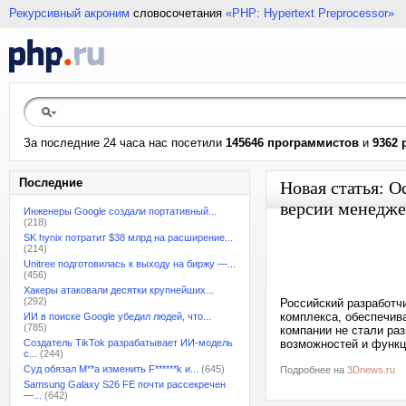
Рекурсивный акроним
словосочетания
«PHP: Hypertext Preprocessor»
За последние 24 часа нас посетили
145646 программистов
и
9362 
Последние
Новая статья: 
версии менедже
Инженеры Google создали портативный...
(218)
SK hynix потратит $38 млрд на расширение...
(214)
Unitree подготовилась к выходу на биржу —...
(456)
Хакеры атаковали десятки крупнейших...
(292)
Российский разработч
комплекса, обеспечив
ИИ в поиске Google убедил людей, что...
(785)
компании не стали ра
Создатель TikTok разрабатывает ИИ-модель
возможностей и функ
с...
(244)
Суд обязал M**a изменить F******k и...
(645)
Подробнее на
3Dnews.ru
Samsung Galaxy S26 FE почти рассекречен
—...
(642)