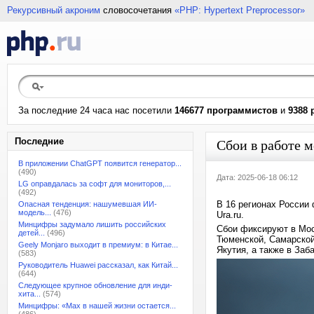
Рекурсивный акроним
словосочетания
«PHP: Hypertext Preprocessor»
За последние 24 часа нас посетили
146677 программистов
и
9388 
Последние
Сбои в работе 
В приложении ChatGPT появится генератор...
(490)
Дата: 2025-06-18 06:12
LG оправдалась за софт для мониторов,...
(492)
В 16 регионах России
Опасная тенденция: нашумевшая ИИ-
модель...
(476)
Ura.ru.
Минцифры задумало лишить российских
Сбои фиксируют в Мос
детей...
(496)
Тюменской, Самарской
Geely Monjaro выходит в премиум: в Китае...
Якутия, а также в Заб
(583)
Руководитель Huawei рассказал, как Китай...
(644)
Следующее крупное обновление для инди-
хита...
(574)
Минцифры: «Max в нашей жизни остается...