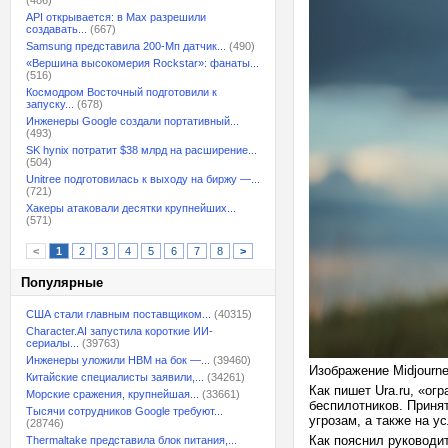
(486)
API открывается: в Max разрешили
создавать...
(667)
Samsung представила 200-Мп датчик...
(490)
«Вершина высокомерия Rockstar»: фанаты...
(516)
Космодром Восточный подготовили к
запуску...
(678)
Инженеры Google создали портативный...
(493)
SK hynix потратит $38 млрд на расширение...
(504)
Unitree подготовилась к выходу на биржу —...
(721)
Хакеры атаковали десятки крупнейших...
(571)
<
1
2
3
4
5
6
7
8
>
Популярные
США стали главным поставщиком...
(40315)
Character.AI запустила короткие ИИ-
сериалы...
(39763)
Инженеры уложили HBM на бок —...
(39460)
Изображение Midjourn
Китайские специалисты заявили,...
(34261)
Как пишет Ura.ru, «ог
Морские сражения, крупнейшая...
(33661)
беспилотников. Приня
Тысячи сотрудников Google требуют...
угрозам, а также на 
(28746)
Как пояснил руководи
Thermaltake представила блок питания,...