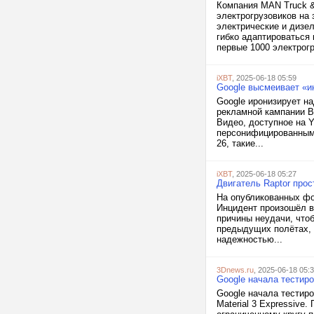
Компания MAN Truck &
электрогрузовиков на 
электрические и дизе
гибко адаптироваться
первые 1000 электрогр
iXBT
, 2025-06-18 05:59
Google высмеивает «ин
Google иронизирует на
рекламной кампании B
Видео, доступное на 
персонифицированными
26, такие...
iXBT
, 2025-06-18 05:27
Двигатель Raptor прос
На опубликованных фот
Инцидент произошёл в
причины неудачи, что
предыдущих полётах, 
надежностью...
3Dnews.ru
, 2025-06-18 05:
Google начала тестиро
Google начала тестир
Material 3 Expressive