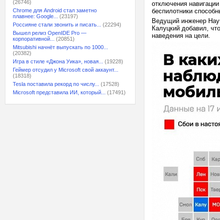
(26746)
отключения навигации
Chrome для Android стал заметно
беспилотники способн
плавнее: Google...
(23197)
Ведущий инженер Науч
Россияне стали звонить и писать...
(22294)
Калуцкий добавил, чт
Вышел релиз OpenIDE Pro —
наведения на цели.
корпоративной...
(20851)
Mitsubishi начнёт выпускать по 1000...
(20382)
Игра в стиле «Джона Уика», новая...
(19228)
Геймер отсудил у Microsoft свой аккаунт...
(18318)
Tesla поставила рекорд по числу...
(17528)
Microsoft представила ИИ, который...
(17491)