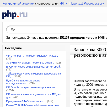
Рекурсивный акроним
словосочетания
«PHP: Hypertext Preprocessor»
За последние 24 часа нас посетили
151137 программистов
и
9408 
Последние
Запас хода 3000
революцию в ав
«Это попросту не имеет смысла»: глава...
(393)
За сутки ИИ выявил несколько сотен...
(412)
В Южной Корее создали навигатор, который...
(792)
Тайваньская Nanya намерена заработать на
ИИ,...
(1039)
ByteDance запретила своим
Huawei запатентовала
исследователям...
(790)
хода до 3000 километр
ИИ Google раскрыл неанонсированного...
В патенте описывается
(1054)
кг, что потенциально 
ИИ научился находить уязвимости в ПО, но
подробно описывается
для...
(471)
сульфидных электроли
Предзаказы GTA VI «настолько...
(914)
давнего препятствия 
Почти 70 % ИИ-бизнеса Microsoft завязано