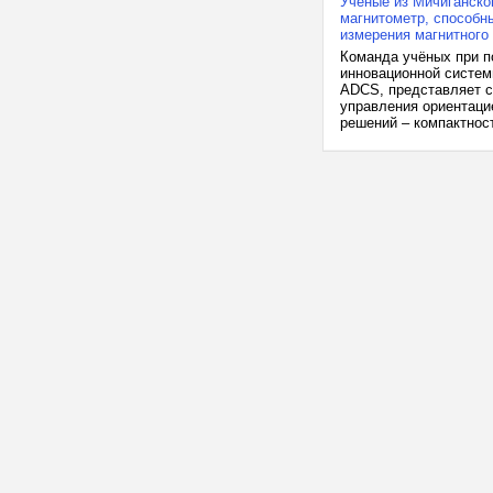
Учёные из Мичиганско
магнитометр, способн
измерения магнитного
Команда учёных при п
инновационной систем
ADCS, представляет с
управления ориентаци
решений – компактност