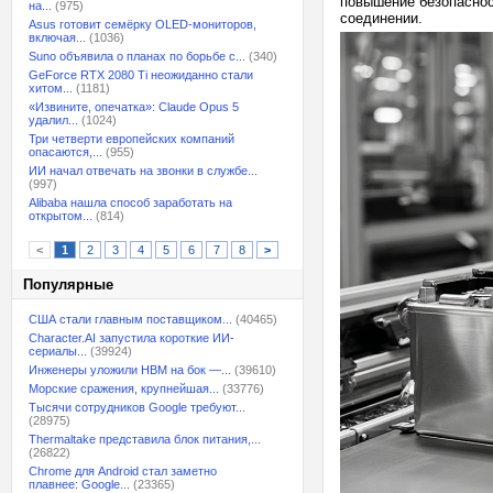
повышение безопаснос
на...
(975)
соединении.
Asus готовит семёрку OLED-мониторов,
включая...
(1036)
Suno объявила о планах по борьбе с...
(340)
GeForce RTX 2080 Ti неожиданно стали
хитом...
(1181)
«Извините, опечатка»: Claude Opus 5
удалил...
(1024)
Три четверти европейских компаний
опасаются,...
(955)
ИИ начал отвечать на звонки в службе...
(997)
Alibaba нашла способ заработать на
открытом...
(814)
<
1
2
3
4
5
6
7
8
>
Популярные
США стали главным поставщиком...
(40465)
Character.AI запустила короткие ИИ-
сериалы...
(39924)
Инженеры уложили HBM на бок —...
(39610)
Морские сражения, крупнейшая...
(33776)
Тысячи сотрудников Google требуют...
(28975)
Thermaltake представила блок питания,...
(26822)
Chrome для Android стал заметно
плавнее: Google...
(23365)