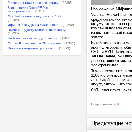
Россияне стали звонить и писать...
(22395)
Вышел релиз OpenIDE Pro —
Изображение Midjourn
корпоративной...
(20918)
Участие Huawei в исс
Mitsubishi начнёт выпускать по 1000...
среди китайских техн
(20463)
аккумуляторы, она пр
Игра в стиле «Джона Уика», новая...
(19300)
компания подала отде
Геймер отсудил у Microsoft свой аккаунт...
известного своей выс
(18406)
золота.
Tesla поставила рекорд по числу...
(17688)
Китайские секторы эл
Microsoft представила ИИ, который...
(17611)
аккумуляторов, чтобы
Энтузиаст потратил три тысячи...
(17223)
CATL и BYD. Такие ком
Тем не менее, они ищ
дорогостоящим компон
электромобиля.
Toyota представила св
1200 километров и вр
лет. Китайские компа
аккумуляторы, что сос
CATL планирует начать
Подробнее на
iXBT
Предыдущие но