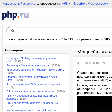
Рекурсивный акроним
словосочетания
«PHP: Hypertext Preprocessor»
За последние 24 часа нас посетили
167339 программистов
и
9285 
Последние
Мощнейшая солн
ИИ подвёл Nothing: рекламу наушников
CMF...
(1485)
Дата: 2025-06-18 10:36
Samsung и Mousterian взялись за...
(1328)
«Бесцеремонные клептоманы»: News Corp....
Солнечная вспышка кл
(1666)
последствиям для Зем
SteamOS запустили на ноутбуке с AMD
Strix...
(1548)
исследований (ИКИ) и
Asus представила 24,5-дюймовые игровые...
По предварительным д
(1574)
атмосферы — и была 
В России начались поставки первого...
(1570)
расположенными выше
Тысячи серверов оказались под угрозой
взлома...
(1510)
Trouver представил роботы-пылесосы с...
(1564)
Intel неожиданно озолотила SoftBank, но...