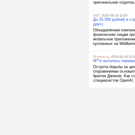
оригинальная отделка.
iXBT
, 2025-06-18 10:54
До 25 000 рублей и ст
другу
Объединённая компания
физическим лицам прод
мобильное приложение
купленных на Wildberr
3Dnews.ru
, 2025-06-18 10:
M**a пыталась переман
Острота борьбы за це
откровениями основате
братом Джеком. Как с
специалистов OpenAI, 