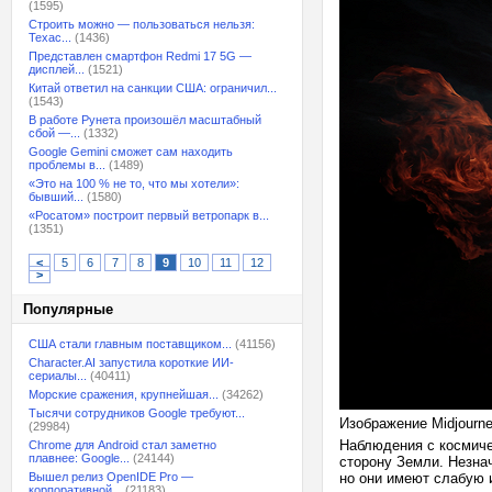
(1595)
Строить можно — пользоваться нельзя:
Техас...
(1436)
Представлен смартфон Redmi 17 5G —
дисплей...
(1521)
Китай ответил на санкции США: ограничил...
(1543)
В работе Рунета произошёл масштабный
сбой —...
(1332)
Google Gemini сможет сам находить
проблемы в...
(1489)
«Это на 100 % не то, что мы хотели»:
бывший...
(1580)
«Росатом» построит первый ветропарк в...
(1351)
<
5
6
7
8
9
10
11
12
>
Популярные
США стали главным поставщиком...
(41156)
Character.AI запустила короткие ИИ-
сериалы...
(40411)
Морские сражения, крупнейшая...
(34262)
Тысячи сотрудников Google требуют...
Изображение Midjourn
(29984)
Наблюдения с космиче
Chrome для Android стал заметно
плавнее: Google...
(24144)
сторону Земли. Незна
Вышел релиз OpenIDE Pro —
но они имеют слабую 
корпоративной...
(21183)