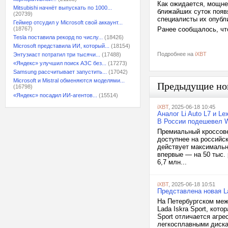
Как ожидается, мощне
Mitsubishi начнёт выпускать по 1000...
ближайших суток появ
(20739)
специалисты их опубл
Геймер отсудил у Microsoft свой аккаунт...
(18767)
Ранее сообщалось, чт
Tesla поставила рекорд по числу...
(18426)
Microsoft представила ИИ, который...
(18154)
Подробнее на
iXBT
Энтузиаст потратил три тысячи...
(17488)
«Яндекс» улучшил поиск АЗС без...
(17273)
Samsung рассчитывает запустить...
(17042)
Microsoft и Mistral обменяются моделями...
Предыдущие но
(16798)
«Яндекс» посадил ИИ-агентов...
(15514)
iXBT
, 2025-06-18 10:45
Аналог Li Auto L7 и L
В России подешевел 
Премиальный кроссове
доступнее на российс
действует максимальна
впервые — на 50 тыс. 
6,7 млн...
iXBT
, 2025-06-18 10:51
Представлена новая L
На Петербургском ме
Lada Iskra Sport, кот
Sport отличается агр
легкосплавными диска