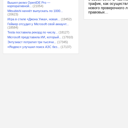
Вышел релиз OpenIDE Pro —
трафик, как осуществл
корпоративной...
(21054)
нового проверочного 
Mitsubishi начнёт выпускать по 1000...
правовых...
(20623)
Игра в стиле «Джона Уика», новая...
(19452)
Геймер отсудил у Microsoft свой аккаунт...
(18584)
Tesla поставила рекорд по числу...
(18127)
Microsoft представила ИИ, который...
(17910)
Энтузиаст потратил три тысячи...
(17345)
«Яндекс» улучшил поиск АЗС без...
(17137)