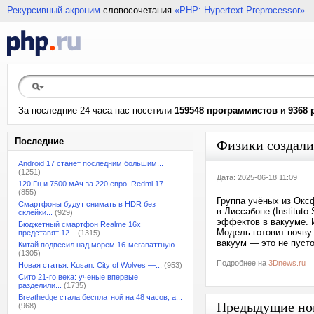
Рекурсивный акроним
словосочетания
«PHP: Hypertext Preprocessor»
За последние 24 часа нас посетили
159548 программистов
и
9368 
Последние
Физики создали 
Android 17 станет последним большим...
(1251)
Дата: 2025-06-18 11:09
120 Гц и 7500 мАч за 220 евро. Redmi 17...
(855)
Группа учёных из Оксф
Смартфоны будут снимать в HDR без
в Лиссабоне (Institut
склейки...
(929)
эффектов в вакууме. И
Бюджетный смартфон Realme 16x
Модель готовит почву
представят 12...
(1315)
вакуум — это не пусто
Китай подвесил над морем 16-мегаваттную...
(1305)
Подробнее на
3Dnews.ru
Новая статья: Kusan: City of Wolves —...
(953)
Сито 21-го века: ученые впервые
разделили...
(1735)
Breathedge стала бесплатной на 48 часов, а...
Предыдущие но
(968)