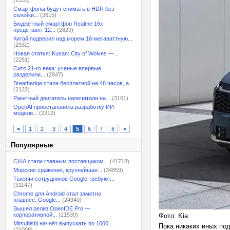
(2335)
Смартфоны будут снимать в HDR без
склейки...
(2615)
Бюджетный смартфон Realme 16x
представят 12...
(2829)
Китай подвесил над морем 16-мегаваттную...
(2932)
Новая статья: Kusan: City of Wolves —...
(2251)
Сито 21-го века: ученые впервые
разделили...
(2947)
Breathedge стала бесплатной на 48 часов, а...
(2122)
Ракетный двигатель напечатали на...
(3161)
OpenAI приостановила разработку ИИ-
модели...
(2212)
<
1
2
3
4
5
6
7
8
>
Популярные
США стали главным поставщиком...
(41718)
Морские сражения, крупнейшая...
(34859)
Тысячи сотрудников Google требуют...
(31147)
Chrome для Android стал заметно
плавнее: Google...
(24940)
Вышел релиз OpenIDE Pro —
корпоративной...
(21539)
Фото: Kia
Mitsubishi начнёт выпускать по 1000...
Пока никаких иных под
(21009)