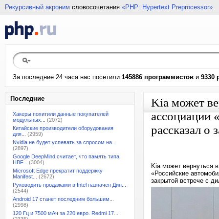
Рекурсивный акроним
словосочетания
«PHP: Hypertext Preprocessor»
За последние 24 часа нас посетили
145886 программистов
и
9330 
Последние
Kia может ве
ассоциации 
Хакеры похитили данные покупателей
модульных...
(2072)
рассказал о 
Китайские производители оборудования
для...
(2959)
Nvidia не будет успевать за спросом на...
(2897)
Google DeepMind считает, что память типа
HBF...
(3004)
Kia может вернуться 
Microsoft Edge прекратит поддержку
«Российские автомоби
Manifest...
(2672)
закрытой встрече с д
Руководить продажами в Intel назначен Дин...
(2544)
Android 17 станет последним большим...
(2998)
120 Гц и 7500 мАч за 220 евро. Redmi 17...