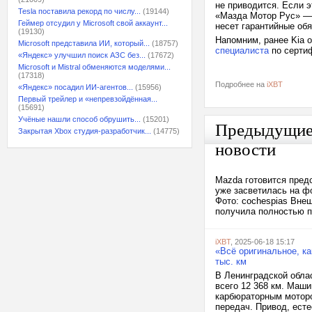
не приводится. Если эт
Tesla поставила рекорд по числу...
(19144)
«Мазда Мотор Рус» — 
Геймер отсудил у Microsoft свой аккаунт...
несет гарантийные обя
(19130)
Напомним, ранее Kia 
Microsoft представила ИИ, который...
(18757)
специалиста
по серти
«Яндекс» улучшил поиск АЗС без...
(17672)
Microsoft и Mistral обменяются моделями...
(17318)
Подробнее на
iXBT
«Яндекс» посадил ИИ-агентов...
(15956)
Первый трейлер и «непревзойдённая...
(15691)
Учёные нашли способ обрушить...
(15201)
Предыдущи
Закрытая Xbox студия-разработчик...
(14775)
новости
Mazda готовится пред
уже засветилась на ф
Фото: cochespias Вне
получила полностью п
iXBT
, 2025-06-18 15:17
«Всё оригинальное, ка
тыс. км
В Ленинградской обла
всего 12 368 км. Маш
карбюраторным моторо
передач. Привод, есте