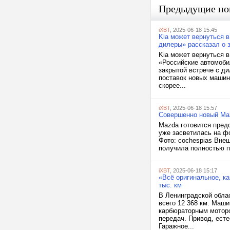
Предыдущие но
iXBT
, 2025-06-18 15:45
Kia может вернуться 
дилеры» рассказал о 
Kia может вернуться 
«Российские автомоби
закрытой встрече с ди
поставок новых машин 
скорее...
iXBT
, 2025-06-18 15:57
Совершенно новый Maz
Mazda готовится пред
уже засветилась на ф
Фото: cochespias Вне
получила полностью п
iXBT
, 2025-06-18 15:17
«Всё оригинальное, ка
тыс. км
В Ленинградской обла
всего 12 368 км. Маш
карбюраторным моторо
передач. Привод, есте
Гаражное...