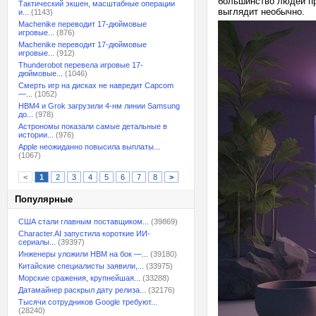
большинство людей пр
Тактический экшен, масштабные операции
выглядит необычно.
и...
(1143)
Machenike переводит 17-дюймовые
игровые...
(876)
Machenike переводит 17-дюймовые
игровые...
(912)
Thunderobot перевела игровые 17-
дюймовые...
(1046)
Смерть игр на дисках не навредит Capcom
—...
(1052)
HBM4 и Grok загрузили 4-нм линии Samsung
до...
(978)
Астрономы показали самые детальные в
истории...
(976)
Apple неожиданно повысила выплаты...
(1067)
<
1
2
3
4
5
6
7
8
>
Популярные
США стали главным поставщиком...
(39869)
Character.AI запустила короткие ИИ-
сериалы...
(39397)
Инженеры уложили HBM на бок —...
(39180)
Китайские специалисты заявили,...
(33975)
Морские сражения, крупнейшая...
(33288)
Датамайнер раскрыл дату релиза...
(32176)
Тысячи сотрудников Google требуют...
(28240)