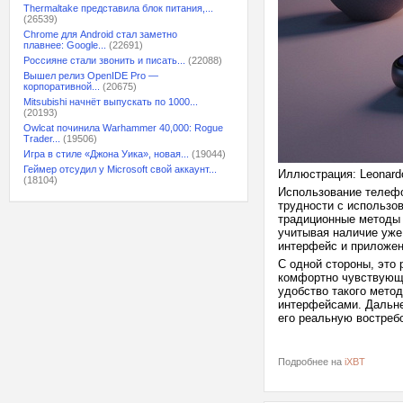
Thermaltake представила блок питания,...
(26539)
Chrome для Android стал заметно
плавнее: Google...
(22691)
Россияне стали звонить и писать...
(22088)
Вышел релиз OpenIDE Pro —
корпоративной...
(20675)
Mitsubishi начнёт выпускать по 1000...
(20193)
Owlcat починила Warhammer 40,000: Rogue
Trader...
(19506)
Игра в стиле «Джона Уика», новая...
(19044)
Геймер отсудил у Microsoft свой аккаунт...
Иллюстрация: Leonard
(18104)
Использование телефо
трудности с использо
традиционные методы 
учитывая наличие уже
интерфейс и приложен
С одной стороны, это
комфортно чувствующи
удобство такого мето
интерфейсами. Дальне
его реальную востреб
Подробнее на
iXBT