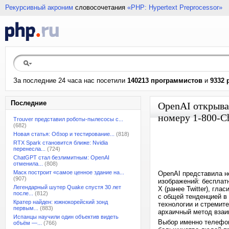
Рекурсивный акроним
словосочетания
«PHP: Hypertext Preprocessor»
За последние 24 часа нас посетили
140213 программистов
и
9332 
Последние
OpenAI открыва
номеру 1-800-C
Trouver представил роботы-пылесосы с...
(682)
Новая статья: Обзор и тестирование...
(818)
RTX Spark становится ближе: Nvidia
перенесла...
(724)
ChatGPT стал безлимитным: OpenAI
отменила...
(808)
Маск построит «самое ценное здание на...
OpenAI представила н
(907)
изображений: бесплат
Легендарный шутер Quake спустя 30 лет
X (ранее Twitter), гл
после...
(812)
с общей тенденцией в
Кратер найден: южнокорейский зонд
технологии и стремите
первым...
(883)
архаичный метод взаи
Испанцы научили один объектив видеть
Выбор именно телефон
объём —...
(766)