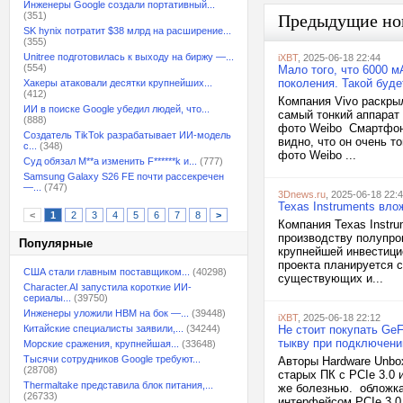
Инженеры Google создали портативный...
(351)
Предыдущие но
SK hynix потратит $38 млрд на расширение...
(355)
Unitree подготовилась к выходу на биржу —...
iXBT
, 2025-06-18 22:44
(554)
Мало того, что 6000 м
поколения. Такой буде
Хакеры атаковали десятки крупнейших...
(412)
Компания Vivo раскры
ИИ в поиске Google убедил людей, что...
самый тонкий аппарат
(888)
фото Weibo Смартфон
Создатель TikTok разрабатывает ИИ-модель
видно, что он очень т
с...
(348)
фото Weibo ...
Суд обязал M**a изменить F******k и...
(777)
Samsung Galaxy S26 FE почти рассекречен
—...
(747)
3Dnews.ru
, 2025-06-18 22:
Texas Instruments вл
<
1
2
3
4
5
6
7
8
>
Компания Texas Instru
производству полупро
Популярные
крупнейшей инвестици
проекта планируется 
США стали главным поставщиком...
(40298)
существующих и...
Character.AI запустила короткие ИИ-
сериалы...
(39750)
Инженеры уложили HBM на бок —...
(39448)
iXBT
, 2025-06-18 22:12
Китайские специалисты заявили,...
(34244)
Не стоит покупать Ge
тыкву при подключении
Морские сражения, крупнейшая...
(33648)
Тысячи сотрудников Google требуют...
Авторы Hardware Unbo
(28708)
старых ПК с PCIe 3.0 
Thermaltake представила блок питания,...
же болезнью. обложка
(26733)
интерфейсом PCIe 3.0 