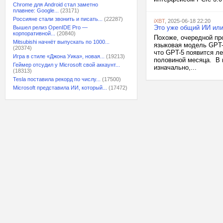
Chrome для Android стал заметно
плавнее: Google...
(23171)
Россияне стали звонить и писать...
(22287)
iXBT
, 2025-06-18 22:20
Это уже общий ИИ или
Вышел релиз OpenIDE Pro —
корпоративной...
(20840)
Похоже, очередной про
Mitsubishi начнёт выпускать по 1000...
языковая модель GPT-
(20374)
что GPT-5 появится ле
Игра в стиле «Джона Уика», новая...
(19213)
половиной месяца. В 
Геймер отсудил у Microsoft свой аккаунт...
изначально,...
(18313)
Tesla поставила рекорд по числу...
(17500)
Microsoft представила ИИ, который...
(17472)