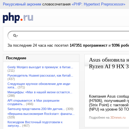
Рекурсивный акроним
словосочетания
«PHP: Hypertext Preprocessor»
За последние 24 часа нас посетил
147351 программист
и
9396 роб
Последние
Asus обновила н
Ryzen AI 9 HX 
Geely Monjaro выходит в премиум: в Китае...
(211)
Руководитель Huawei рассказал, как Китай...
(437)
Следующее крупное обновление для инди-
хита...
(371)
Минцифры: «Max в нашей жизни остается...
(288)
Компания Asus сообщи
(H7606), получившей 
API открывается: в Max разрешили
создавать...
(466)
(Strix Point) с такто
Samsung представила 200-Мп датчик...
(309)
(NPU) на уровне 50 T
«Вершина высокомерия Rockstar»: фанаты...
(329)
Подробнее на
3Dnews.ru
Космодром Восточный подготовили к
запуску...
(467)