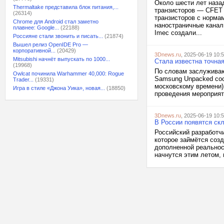
Около шести лет наза
Thermaltake представила блок питания,...
транзисторов — CFET 
(26314)
транзисторов с норма
Chrome для Android стал заметно
наностраничные каналы
плавнее: Google...
(22188)
Imec создали...
Россияне стали звонить и писать...
(21874)
Вышел релиз OpenIDE Pro —
корпоративной...
(20429)
3Dnews.ru
, 2025-06-19 10:
Mitsubishi начнёт выпускать по 1000...
Стала известна точная
(19968)
По словам заслуживаю
Owlcat починила Warhammer 40,000: Rogue
Samsung Unpacked сос
Trader...
(19331)
московскому времени).
Игра в стиле «Джона Уика», новая...
(18850)
проведения мероприяти
3Dnews.ru
, 2025-06-19 10:
В России появятся с
Российский разработч
которое займётся соз
дополненной реальнос
начнутся этим летом, 