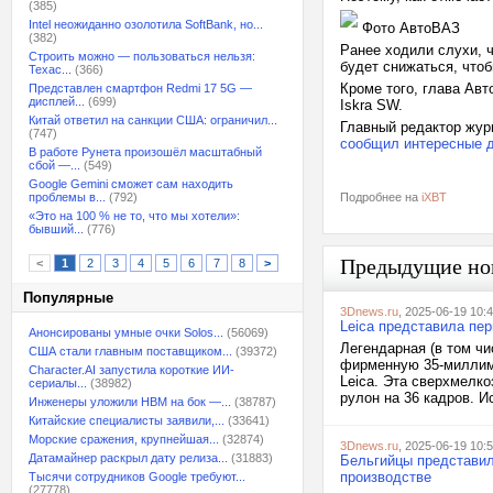
(385)
Intel неожиданно озолотила SoftBank, но...
Фото АвтоВАЗ
(382)
Ранее ходили слухи, ч
Строить можно — пользоваться нельзя:
будет снижаться, что
Техас...
(366)
Кроме того, глава Ав
Представлен смартфон Redmi 17 5G —
дисплей...
(699)
Iskra SW.
Китай ответил на санкции США: ограничил...
Главный редактор жу
(747)
сообщил интересные д
В работе Рунета произошёл масштабный
сбой —...
(549)
Google Gemini сможет сам находить
проблемы в...
(792)
Подробнее на
iXBT
«Это на 100 % не то, что мы хотели»:
бывший...
(776)
Предыдущие но
<
1
2
3
4
5
6
7
8
>
Популярные
3Dnews.ru
, 2025-06-19 10:
Leica представила пе
Анонсированы умные очки Solos...
(56069)
Легендарная (в том ч
США стали главным поставщиком...
(39372)
фирменную 35-миллиме
Character.AI запустила короткие ИИ-
Leica. Эта сверхмелко
сериалы...
(38982)
рулон на 36 кадров. И
Инженеры уложили HBM на бок —...
(38787)
Китайские специалисты заявили,...
(33641)
Морские сражения, крупнейшая...
(32874)
3Dnews.ru
, 2025-06-19 10:
Датамайнер раскрыл дату релиза...
(31883)
Бельгийцы представил
производстве
Тысячи сотрудников Google требуют...
(27778)