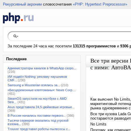
Рекурсивный акроним
словосочетания
«PHP: Hypertext Preprocessor»
За последние 24 часа нас посетили
131315 программистов
и
9306 
Последние
Все три версии 
с ними: АвтоВАЗ
Администраторы каналов в WhatsApp скоро...
(216)
ИИ подвёл Nothing: рекламу наушников
CMF...
(230)
Samsung и Mousterian взялись за...
(210)
«Бесцеремонные клептоманы»: News Corp....
(451)
SteamOS запустили на ноутбуке с AMD
Как выяснил No Limits
Strix...
(431)
маркетинговый потенци
Asus представила 24,5-дюймовые игровые...
рынка одновременно с 
(369)
Все три кузова Lada G
В России начались поставки первого...
(386)
постараются разводить
Тысячи серверов оказались под угрозой
No Limits
взлома...
(399)
Trouver представил роботы-пылесосы с...
Поэтому, как отмечает 