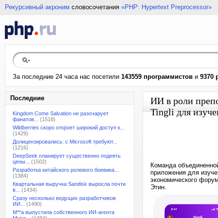
Рекурсивный акроним
словосочетания
«PHP: Hypertext Preprocessor»
За последние 24 часа нас посетили
143559 программистов
и
9370 
Последние
ИИ в роли препо
Tingli для изуч
Kingdom Come Salvation не разочарует
фанатов...
(1518)
Wildberries скоро откроет широкий доступ к...
(1429)
Долицензировались: с Microsoft требуют...
(1216)
DeepSeek планирует существенно поднять
цены...
(1502)
Команда объединенной
Разработка китайского ролевого боевика...
приложения для изуче
(1384)
экономического форум
Квартальная выручка Sandisk выросла почти
Этин.
в...
(1434)
Сразу несколько ведущих разработчиков
ИИ...
(1490)
M**a выпустила собственного ИИ-агента