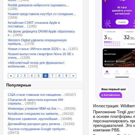
Muse...
(1484)
Reddit доверила нейросети оценивать...
(1268)
Huawei представила ноутбук со складным...
(1569)
Китайская CXMT отказала Apple в
поставках...
(1285)
На фоне дефицита DRAM Apple обратилась
к...
(1806)
Western Digital удвоила операционную
прибыль...
(1378)
Новая статья: ИИтоги июля 2026 г.: а...
(1307)
Huawei выпустила смартфон Nova 16 SE с
очень...
(1328)
«Абсолютный позор для франшизы»:
мобильная...
(1533)
<
2
3
4
5
6
7
8
9
>
Популярные
США стали главным поставщиком...
(40107)
Character.AI запустила короткие ИИ-
сериалы...
(39597)
Иллюстрация: Wildberr
Инженеры уложили HBM на бок —...
(39334)
Приложение Tingli дос
Китайские специалисты заявили,...
(34132)
в основе платформы л
Морские сражения, крупнейшая...
(33499)
персонализировать пр
Датамайнер раскрыл дату релиза...
(32330)
преподавателей. Это 
Тысячи сотрудников Google требуют...
компании РВБ.
(28473)