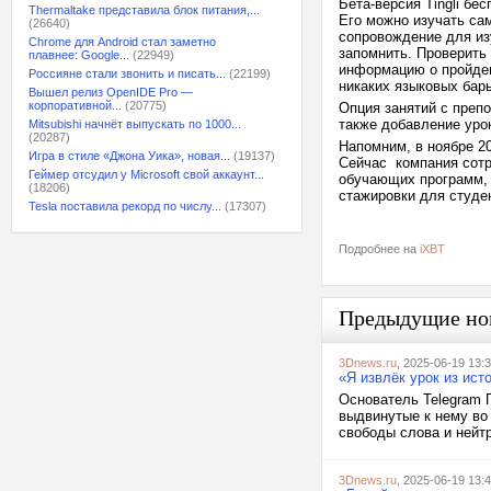
Бета-версия Tingli бе
Thermaltake представила блок питания,...
Его можно изучать сам
(26640)
сопровождение для из
Chrome для Android стал заметно
запомнить. Проверить
плавнее: Google...
(22949)
информацию о пройден
Россияне стали звонить и писать...
(22199)
никаких языковых барь
Вышел релиз OpenIDE Pro —
корпоративной...
(20775)
Опция занятий с преп
также добавление урок
Mitsubishi начнёт выпускать по 1000...
(20287)
Напомним, в ноябре 20
Игра в стиле «Джона Уика», новая...
(19137)
Сейчас компания сотр
Геймер отсудил у Microsoft свой аккаунт...
обучающих программ, 
(18206)
стажировки для студе
Tesla поставила рекорд по числу...
(17307)
Подробнее на
iXBT
Предыдущие но
3Dnews.ru
, 2025-06-19 13:
«Я извлёк урок из ист
Основатель Telegram 
выдвинутые к нему во
свободы слова и нейтр
3Dnews.ru
, 2025-06-19 13: