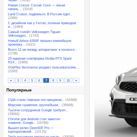
экран...
(3268)
Новая статья: Corsair Cove — лихая
гавань....
(3318)
Land Cruiser, подвинься. В Россию едет...
(2380)
С дизайном как у Ferrari, полным приводом
и...
(1984)
Самый «злой» Volkswagen Tiguan:
Volkswagen...
(1743)
Новый Airbus A350F прошел важнейшую
проверку...
(1621)
Всего 12 км между аппаратами: в космосе...
(1738)
20-ядерная платформа Nvidia RTX Spark
N1X...
(2389)
OnePlus бесплатно раздает пользователям...
(2283)
<
3
4
5
6
7
8
9
10
>
Популярные
США стали главным поставщиком...
(42468)
Морские сражения, крупнейшая...
(35668)
Тысячи сотрудников Google требуют...
(33092)
Chrome для Android стал заметно
плавнее: Google...
(25789)
Вышел релиз OpenIDE Pro —
корпоративной...
(22175)
Tesla поставила рекорд по числу...
(20035)