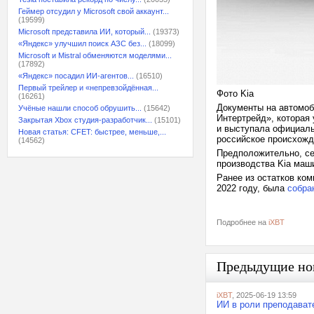
Геймер отсудил у Microsoft свой аккаунт...
(19599)
Microsoft представила ИИ, который...
(19373)
«Яндекс» улучшил поиск АЗС без...
(18099)
Microsoft и Mistral обменяются моделями...
(17892)
«Яндекс» посадил ИИ-агентов...
(16510)
Первый трейлер и «непревзойдённая...
Фото Kia
(16261)
Документы на автомо
Учёные нашли способ обрушить...
(15642)
Интертрейд», которая 
Закрытая Xbox студия-разработчик...
(15101)
и выступала официаль
Новая статья: CFET: быстрее, меньше,...
российское происхожд
(14562)
Предположительно, се
производства Kia маш
Ранее из остатков ко
2022 году, была
собра
Подробнее на
iXBT
Предыдущие но
iXBT
, 2025-06-19 13:59
ИИ в роли преподавате