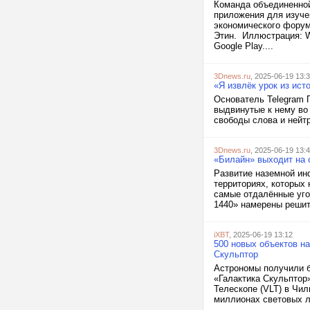
Команда объединенной
приложения для изуче
экономического форум
Этин. Иллюстрация: Wi
Google Play....
3Dnews.ru
, 2025-06-19 13:
«Я извлёк урок из ист
Основатель Telegram 
выдвинутые к нему во
свободы слова и нейтр
3Dnews.ru
, 2025-06-19 13:
«Билайн» выходит на о
Развитие наземной ин
территориях, которых 
самые отдалённые уго
1440» намерены решить
iXBT
, 2025-06-19 13:12
500 новых объектов н
Скульптор
Астрономы получили б
«Галактика Скульпто
Телескопе (VLT) в Чил
миллионах световых ле