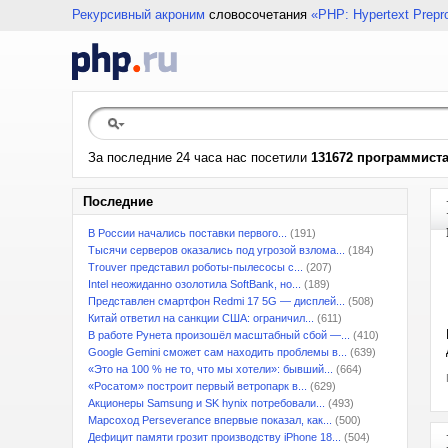
Рекурсивный акроним
словосочетания
«PHP: Hypertext Prepr
За последние 24 часа нас посетили
131672 программист
Последние
В России начались поставки первого...
(191)
Тысячи серверов оказались под угрозой взлома...
(184)
Trouver представил роботы-пылесосы с...
(207)
Intel неожиданно озолотила SoftBank, но...
(189)
Представлен смартфон Redmi 17 5G — дисплей...
(508)
Китай ответил на санкции США: ограничил...
(611)
В работе Рунета произошёл масштабный сбой —...
(410)
Google Gemini сможет сам находить проблемы в...
(639)
«Это на 100 % не то, что мы хотели»: бывший...
(664)
«Росатом» построит первый ветропарк в...
(629)
Акционеры Samsung и SK hynix потребовали...
(493)
Марсоход Perseverance впервые показал, как...
(500)
Дефицит памяти грозит производству iPhone 18...
(504)