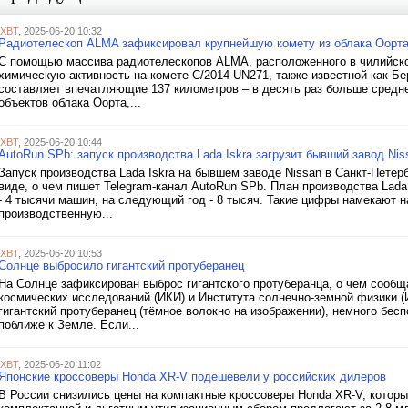
iXBT
, 2025-06-20 10:32
Радиотелескоп ALMA зафиксировал крупнейшую комету из облака Оорта
C помощью массива радиотелескопов ALMA, расположенного в чилийск
химическую активность на комете C/2014 UN271, также известной как Б
составляет впечатляющие 137 километров – в десять раз больше средн
объектов облака Оорта,...
iXBT
, 2025-06-20 10:44
AutoRun SPb: запуск производства Lada Iskra загрузит бывший завод Nis
Запуск производства Lada Iskra на бывшем заводе Nissan в Санкт-Петер
виде, о чем пишет Telegram-канал AutoRun SPb. План производства Lada 
- 4 тысячи машин, на следующий год - 8 тысяч. Такие цифры намекают 
производственную...
iXBT
, 2025-06-20 10:53
Солнце выбросило гигантский протуберанец
На Солнце зафиксирован выброс гигантского протуберанца, о чем сооб
космических исследований (ИКИ) и Института солнечно-земной физики (
гигантский протуберанец (тёмное волокно на изображении), немного бес
поближе к Земле. Если...
iXBT
, 2025-06-20 11:02
Японские кроссоверы Honda XR-V подешевели у российских дилеров
В России снизились цены на компактные кроссоверы Honda XR-V, которы