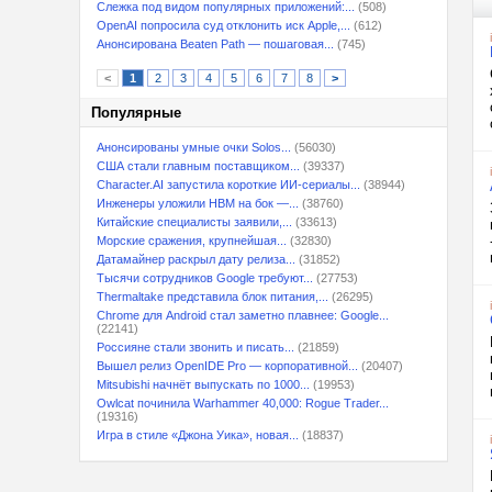
Слежка под видом популярных приложений:...
(508)
OpenAI попросила суд отклонить иск Apple,...
(612)
Анонсирована Beaten Path — пошаговая...
(745)
<
1
2
3
4
5
6
7
8
>
Популярные
Анонсированы умные очки Solos...
(56030)
США стали главным поставщиком...
(39337)
Character.AI запустила короткие ИИ-сериалы...
(38944)
Инженеры уложили HBM на бок —...
(38760)
Китайские специалисты заявили,...
(33613)
Морские сражения, крупнейшая...
(32830)
Датамайнер раскрыл дату релиза...
(31852)
Тысячи сотрудников Google требуют...
(27753)
Thermaltake представила блок питания,...
(26295)
Chrome для Android стал заметно плавнее: Google...
(22141)
Россияне стали звонить и писать...
(21859)
Вышел релиз OpenIDE Pro — корпоративной...
(20407)
Mitsubishi начнёт выпускать по 1000...
(19953)
Owlcat починила Warhammer 40,000: Rogue Trader...
(19316)
Игра в стиле «Джона Уика», новая...
(18837)