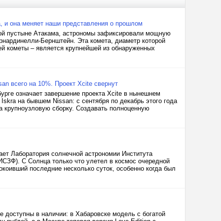
, и она меняет наши представления о прошлом
ой пустыне Атакама, астрономы зафиксировали мощную
ернардинелли-Бернштейн. Эта комета, диаметр которой
ей кометы – является крупнейшей из обнаруженных
san всего на 10%. Проект Xcite свернут
бурге означает завершение проекта Xcite в нынешнем
Iskra на бывшем Nissan: с сентября по декабрь этого года
на крупноузловую сборку. Создавать полноценную
щает Лаборатория солнечной астрономии Института
ИСЗФ). С Солнца только что улетел в космос очередной
покоивший последние несколько суток, особенно когда был
е доступны в наличии: в Хабаровске модель с богатой