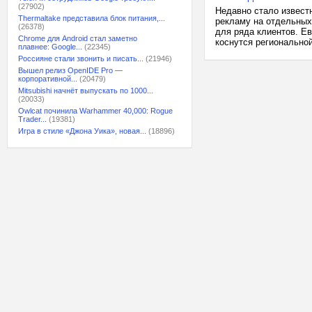
(27902)
Недавно стало извест
Thermaltake представила блок питания,...
рекламу на отдельных
(26378)
для ряда клиентов. Е
Chrome для Android стал заметно
коснутся региональной
плавнее: Google...
(22345)
Россияне стали звонить и писать...
(21946)
Вышел релиз OpenIDE Pro —
корпоративной...
(20479)
Mitsubishi начнёт выпускать по 1000...
(20033)
Owlcat починила Warhammer 40,000: Rogue
Trader...
(19381)
Игра в стиле «Джона Уика», новая...
(18896)