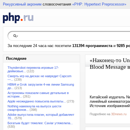
Рекурсивный акроним
словосочетания
«PHP: Hypertext Preprocessor»
За последние 24 часа нас посетили
131394 программиста
и
9285 р
Последние
«Наконец-то Un
Blood Message 
Thunderobot перевела игровые 17-
дюймовые...
(122)
Смерть игр на дисках не навредит Capcom
—...
(239)
HBM4 и Grok загрузили 4-нм линии Samsung
до...
(213)
Астрономы показали самые детальные в
истории...
(261)
Китайский издатель 
линейный кинематограф
Apple неожиданно повысила выплаты...
(273)
Источник изображений
Nothing намекнула на выпуск шести
смартфонов...
(398)
Подробнее на
3Dnews.ru
Adobe выпустила плагин, который добавляет
70...
(579)
Богатым будет тяжелее: Caviar утяжелила...
(530)