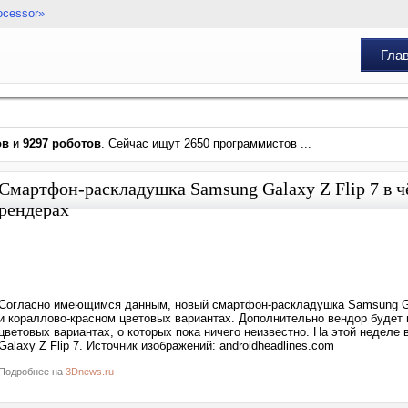
ocessor»
Гла
ов
и
9297 роботов
. Сейчас ищут 2650 программистов ...
Смартфон-раскладушка Samsung Galaxy Z Flip 7 в ч
рендерах
Согласно имеющимся данным, новый смартфон-раскладушка Samsung Gala
и кораллово-красном цветовых вариантах. Дополнительно вендор будет 
цветовых вариантах, о которых пока ничего неизвестно. На этой неделе
Galaxy Z Flip 7. Источник изображений: androidheadlines.com
Подробнее на
3Dnews.ru