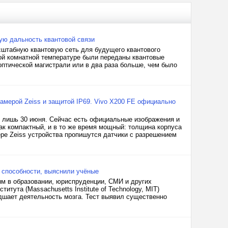
ую дальность квантовой связи
сштабную квантовую сеть для будущего квантового
ой комнатной температуре были переданы квантовые
птической магистрали или в два раза больше, чем было
камерой Zeiss и защитой IP69. Vivo X200 FE официально
я лишь 30 июня. Сейчас есть официальные изображения и
ак компактный, и в то же время мощный: толщина корпуса
мере Zeiss устройства пропишутся датчики с разрешением
 способности, выяснили учёные
ым в образовании, юриспруденции, СМИ и других
тута (Massachusetts Institute of Technology, MIT)
дшает деятельность мозга. Тест выявил существенно