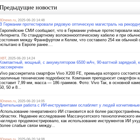
Предыдущие новости
3Dnews.ru
, 2025-06-20 14:48
В Германии протестировали рядовую оптическую магистраль на рекордн
Европейские СМИ сообщают, что в Германии учёные протестировали ма
Интернета. По стандартному волоконнооптическому кабелю и при обычн
состояния между Франкфуртом и Келем, что составило 254 км обычной о
испытано в Европе ранее....
iXBT
, 2025-06-20 14:24
Компактный, мощный, с аккумулятором 6500 мАч, 90-ваттной зарядкой, 
рассекречен
Vivo рассекретила смартфон Vivo X200 FE, премьера которого состоитс
различные технические подробности. Компания преподносит смартфон к
составит 7,99 мм, масса — 186 граммов. Фото: Vivo Так, в основной ка
50, 50 и 8...
3Dnews.ru
, 2025-06-20 14:05
Длительная работа с ИИ-инструментами ослабляет у людей когнитивные
Использование генеративного ИИ становится всё более распространённ
областях. Недавнее исследование Массачусетского технологического инсти
наглядно продемонстрировало, как использование инструментов ИИ уху
более слабые связи между...
3Dnews.ru
, 2025-06-20 14:08