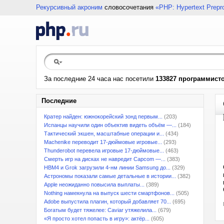
Рекурсивный акроним
словосочетания
«PHP: Hypertext Prepr
За последние 24 часа нас посетили
133827 программист
Последние
Кратер найден: южнокорейский зонд первым...
(203)
Испанцы научили один объектив видеть объём —...
(184)
Тактический экшен, масштабные операции и...
(434)
Machenike переводит 17-дюймовые игровые...
(293)
Thunderobot перевела игровые 17-дюймовые...
(463)
Смерть игр на дисках не навредит Capcom —...
(383)
HBM4 и Grok загрузили 4-нм линии Samsung до...
(329)
Астрономы показали самые детальные в истории...
(382)
Apple неожиданно повысила выплаты...
(389)
Nothing намекнула на выпуск шести смартфонов...
(505)
Adobe выпустила плагин, который добавляет 70...
(695)
Богатым будет тяжелее: Caviar утяжелила...
(679)
«Я просто хотел попасть в игру»: актёр...
(605)