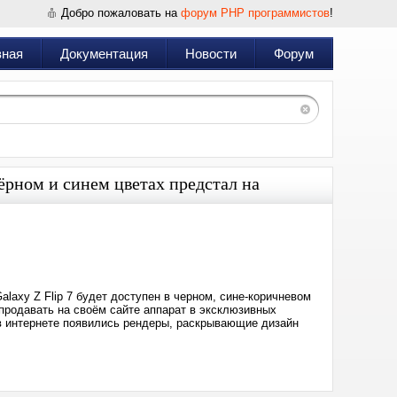
Добро пожаловать на
форум PHP программистов
!
вная
Документация
Новости
Форум
ёрном и синем цветах предстал на
Дата:
2025-
06-
20
14:42
xy Z Flip 7 будет доступен в черном, сине-коричневом
продавать на своём сайте аппарат в эксклюзивных
 в интернете появились рендеры, раскрывающие дизайн