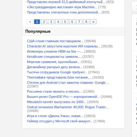
Представлен игровой 31,5-дюймовый изогнутый...
(823)
«Экстраординарно жестокая» игра Machine...
(778)
Представлены элегантные очки дополненной...
(833)
<
1
2
3
4
5
6
7
8
>
Популярные
США стали главным поставщиком...
(39548)
Character.AI запустила короткие ИИ-сериалы...
(39139)
Инженеры уложили HBM на бок —...
(38933)
Китайские специалисты заявили,...
(33767)
Морские сражения, крупнейшая...
(33011)
Датамайнер раскрыл дату релиза...
(31989)
Тысячи сотрудников Google требуют...
(27941)
Thermaltake представила блок питания,...
(26393)
Chrome для Android стал заметно плавнее: Google...
(22387)
Россияне стали звонить и писать...
(21965)
Вышел релиз OpenIDE Pro — корпоративной...
(20496)
Mitsubishi начнёт выпускать по 1000...
(20054)
Owlcat починила Warhammer 40,000: Rogue Trader...
(19400)
Игра в стиле «Джона Уика», новая...
(18916)
Геймер отсудил у Microsoft свой аккаунт...
(17969)