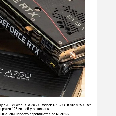
дели: GeForce RTX 3050, Radeon RX 6600 и Arc A750. Все
 против 128-битной у остальных.
рынка, они неплохо справляются со многими