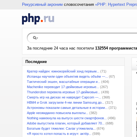
Рекурсивный акроним
словосочетания
«PHP: Hypertext Prepr
За последние 24 часа нас посетили
132554 программист
Последние
Кратер найден: южнокорейский зонд первым...
(71)
Испанцы научили один объектив видеть объём —...
(67)
Тактический экшен, масштабные операции и...
(404)
Machenike переводит 17-дюймовые игровые...
(267)
Thunderobot перевела игровые 17-дюймовые...
(439)
Смерть игр на дисках не навредит Capcom —...
(368)
HBM4 и Grok загрузили 4-нм линии Samsung до...
(317)
Астрономы показали самые детальные в истории...
(371)
Apple неожиданно повысила выплаты...
(382)
Nothing намекнула на выпуск шести смартфонов...
(496)
Adobe выпустила плагин, который добавляет 70...
(688)
Богатым будет тяжелее: Caviar утяжелила...
(674)
«Я просто хотел попасть в игру»: актёр...
(599)