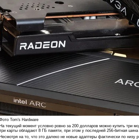
Фото Tom's Hardware
На текущий момент условно ровно за 200 долларов можно купить три мо
три карты обладают 8 ГБ памяти, при этом у последней 256-битная шина
Несмотря на то, что это далеко не новые адаптеры фактически по низу 