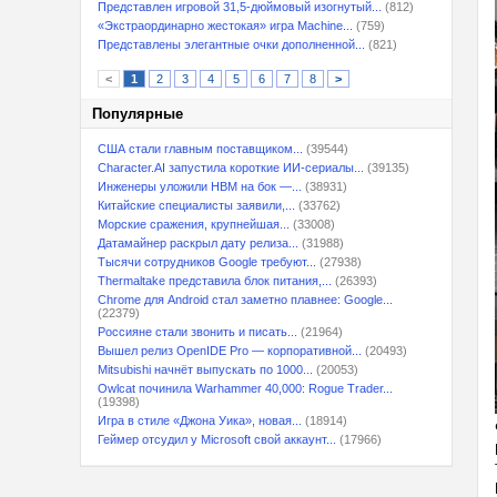
Представлен игровой 31,5-дюймовый изогнутый...
(812)
«Экстраординарно жестокая» игра Machine...
(759)
Представлены элегантные очки дополненной...
(821)
<
1
2
3
4
5
6
7
8
>
Популярные
США стали главным поставщиком...
(39544)
Character.AI запустила короткие ИИ-сериалы...
(39135)
Инженеры уложили HBM на бок —...
(38931)
Китайские специалисты заявили,...
(33762)
Морские сражения, крупнейшая...
(33008)
Датамайнер раскрыл дату релиза...
(31988)
Тысячи сотрудников Google требуют...
(27938)
Thermaltake представила блок питания,...
(26393)
Chrome для Android стал заметно плавнее: Google...
(22379)
Россияне стали звонить и писать...
(21964)
Вышел релиз OpenIDE Pro — корпоративной...
(20493)
Mitsubishi начнёт выпускать по 1000...
(20053)
Owlcat починила Warhammer 40,000: Rogue Trader...
(19398)
Игра в стиле «Джона Уика», новая...
(18914)
Геймер отсудил у Microsoft свой аккаунт...
(17966)