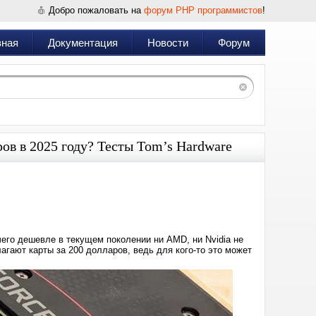
Добро пожаловать на
форум PHP программистов
!
вная
Документация
Новости
Форум
ов в 2025 году? Тесты Tom’s Hardware
Дата:
2025-
06-
21
22:18
его дешевле в текущем поколении ни AMD, ни Nvidia не
агают карты за 200 долларов, ведь для кого-то это может