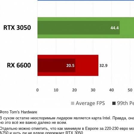
Фото Tom's Hardware
В сухом остатке неоспоримым лидером является карта Intel. Правда, он
но это всё же важно далеко не всем.
Отдельно можно отметить, что как минимум в Европе за 220-230 евро мо
A750 и чуть ли не вдвое опережает RTX 3050.