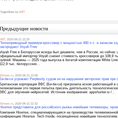
Подробнее на
iXBT
Предыдущие новости
iXBT
, 2025-06-21 22:25
Полноприводный премиум-кроссовер с мощностью 490 л.с. и запасом ход
распродают Voyah Free
Voyah Free в Белоруссии всегда был дешевле, чем в России, но сейчас 
официальный импортер Voyah снизил стоимость кроссоверов до 108,9 ты
рублей. Машины — 2025 года выпуска в богатой комплектации White Line
112,9 тыс. белорусских...
3Dnews.ru
, 2025-06-21 22:08
Би-би-си угрожает Perplexity судом из-за нарушения авторских прав при
Британская корпорация BBC (Би-би-си) пригрозила иском работающей в с
телекомпании это первая попытка пресечь деятельность технологически
BBC для обучения нейросетей. Источник изображения: appshunter.io /...
3Dnews.ru
, 2025-06-21 22:32
Hisense представила для российского рынка новейшие телевизоры, прое
Компания Hisense, специализирующаяся на производстве телевизионной
конференцию Hisense. Tech Inside, посвящённую новейшим технологиям