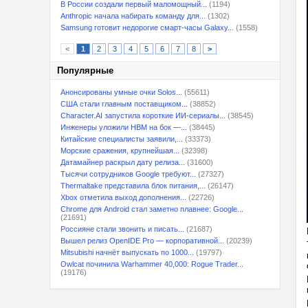
В России создали первый маломощный...
(1194)
Anthropic начала набирать команду для...
(1302)
Samsung готовит недорогие смарт-часы Galaxy...
(1558)
<
1
2
3
4
5
6
7
8
>
Популярные
Анонсированы умные очки Solos...
(55611)
США стали главным поставщиком...
(38852)
Character.AI запустила короткие ИИ-сериалы...
(38545)
Инженеры уложили HBM на бок —...
(38445)
Китайские специалисты заявили,...
(33373)
Морские сражения, крупнейшая...
(32398)
Датамайнер раскрыл дату релиза...
(31600)
Тысячи сотрудников Google требуют...
(27327)
Thermaltake представила блок питания,...
(26147)
Xbox отметила выход дополнения...
(22726)
Chrome для Android стал заметно плавнее: Google...
(21691)
Россияне стали звонить и писать...
(21687)
Вышел релиз OpenIDE Pro — корпоративной...
(20239)
Mitsubishi начнёт выпускать по 1000...
(19797)
Owlcat починила Warhammer 40,000: Rogue Trader...
(19176)