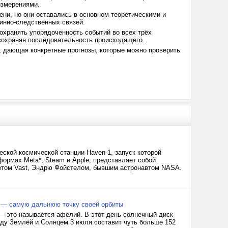
 измерениями.
ни, но они оставались в основном теоретическими и
инно-следственных связей.
сохранять упорядоченность событий во всех трёх
 сохраняя последовательность происходящего.
ия, дающая конкретные прогнозы, которые можно проверить
ской космической станции Haven-1, запуск которой
ормах Meta*, Steam и Apple, представляет собой
втом Vast, Эндрю Фойcтелом, бывшим астронавтом NASA.
й — самую дальнюю точку своей орбиты
— это называется афелий. В этот день солнечный диск
жду Землёй и Солнцем 3 июля составит чуть больше 152