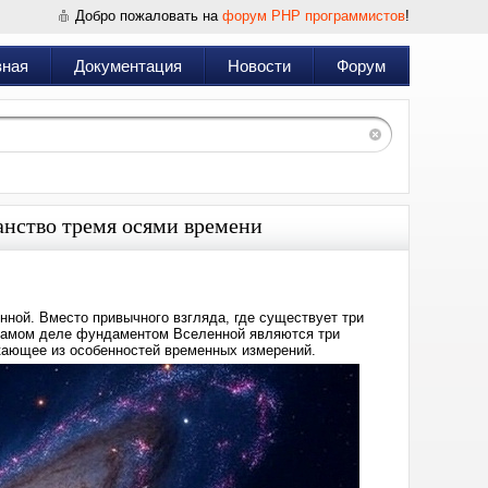
Добро пожаловать на
форум PHP программистов
!
вная
Документация
Новости
Форум
нство тремя осями времени
ной. Вместо привычного взгляда, где существует три
 самом деле фундаментом Вселенной являются три
кающее из особенностей временных измерений.