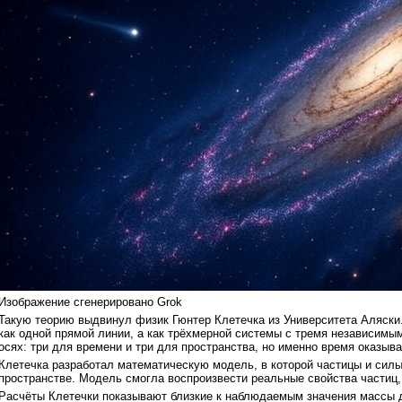
Изображение сгенерировано Grok
Такую теорию выдвинул физик Гюнтер Клетечка из Университета Аляски
как одной прямой линии, а как трёхмерной системы с тремя независимы
осях: три для времени и три для пространства, но именно время оказы
Клетечка разработал математическую модель, в которой частицы и сил
пространстве. Модель смогла воспроизвести реальные свойства частиц,
Расчёты Клетечки показывают близкие к наблюдаемым значения массы дл