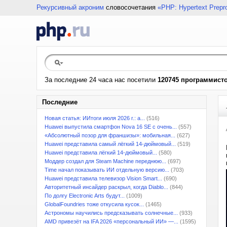
Рекурсивный акроним
словосочетания
«PHP: Hypertext Prepr
За последние 24 часа нас посетили
120745 программист
Последние
Новая статья: ИИтоги июля 2026 г.: а...
(516)
Huawei выпустила смартфон Nova 16 SE с очень...
(557)
«Абсолютный позор для франшизы»: мобильная...
(627)
Huawei представила самый лёгкий 14-дюймовый...
(519)
Huawei представила лёгкий 14-дюймовый...
(580)
Моддер создал для Steam Machine переднюю...
(697)
Time начал показывать ИИ отдельную версию...
(703)
Huawei представила телевизор Vision Smart...
(690)
Авторитетный инсайдер раскрыл, когда Diablo...
(844)
По долгу Electronic Arts будут...
(1009)
GlobalFoundries тоже откусила кусок...
(1465)
Астрономы научились предсказывать солнечные...
(933)
AMD привезёт на IFA 2026 «персональный ИИ» —...
(1595)