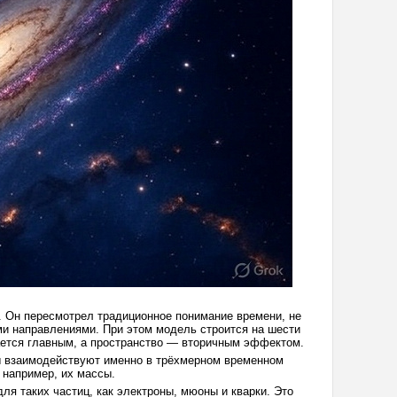
. Он пересмотрел традиционное понимание времени, не
ми направлениями. При этом модель строится на шести
вается главным, а пространство — вторичным эффектом.
ы взаимодействуют именно в трёхмерном временном
 например, их массы.
я таких частиц, как электроны, мюоны и кварки. Это