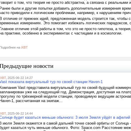
говорит о том, что теория не просто абстрактна, а связана с реальными
Ранее были и другие попытки добавить дополнительные измерения време
часто приводили к логическим проблемам, например, к нарушениям прич
В отличие от прежних идей, предложенная модель строится так, чтобы 
временных измерениях. Это помогает избежать логических парадоксов,
Главное отличие этой работы в том, что это не просто гипотеза, а теор
на практике, особенно в экспериментах с частицами и в космологии.
Подробнее на
iXBT
Предыдущие новости
iXBT
, 2025-06-22 14:27
Vast показала виртуальный тур по своей станции Haven-1
Компания Vast представила виртуальный тур по своей будущей коммерче
запланирован уже на следующий год. Демонстрация, доступная на платф
прогулку по трёхмерной модели станции, проводимую ведущим астрона
Haven-1, рассчитанная на экипаж...
iXBT
, 2025-06-22 14:44
Солнце будет казаться меньше обычного: 3 июля Земля уйдёт в афели
3 июля Земля окажется в самой дальней точке своей орбиты от Солнца 
будет казаться чуть меньше обычного. Фото: Space.com Расстояние ме