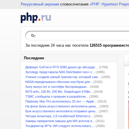
Рекурсивный акроним
словосочетания
«PHP: Hypertext Prepr
За последние 24 часа нас посетили
126515 программист
Последние
Дефицит GeForce RTX 5090 дошел до абсурда:...
(1769)
Synology представила NAS DiskStation neo+ с...
(1885)
Ученые создали умный транзистор, который сам...
(1505)
NASA переделывало обычные ноутбуки для...
(2192)
Sony выпустит в сентябре беспроводные...
(2048)
9070 мАч, 100 Вт, 200 Мп, Snapdragon 8 Elite...
(2019)
TSMC сообщила о прорыве в разработке...
(2596)
Первому Mac Pro исполнилось 20 лет — Apple...
(2613)
На фоне бума искусственного интеллекта цены...
(1893)
Бум искусственного интеллекта отправил цены...
(2497)
Четыре монитора, 2,5-гигабитный Ethernet и...
(2656)
Хакеры превратили навыки для ИИ-агентов в...
(2611)
Техдиректор M**a: ИИ следует использовать,...
(2066)