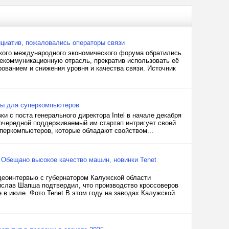
циатив, пожаловались операторы связи
ского международного экономического форума обратились
лекоммуникационную отрасль, прекратив использовать её
ованием и снижения уровня и качества связи. Источник
ипы для суперкомпьютеров
вки с поста генерального директора Intel в начале декабря
 очередной поддерживаемый им стартап интригует своей
перкомпьютеров, которые обладают свойством...
 Обещано высокое качество машин, новинки Tenet
деоинтервью с губернатором Калужской области
слав Шапша подтвердил, что производство кроссоверов
е в июле. Фото Tenet В этом году на заводах Калужской