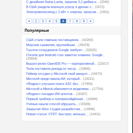
С дизайном Nokia Lumia, экраном 3,2 дюйма и...
(2040)
В США увидели военную угрозу в дронах с...
(2672)
Электровелосипед с 2 кВт·ч энергии, запасом...
(2401)
<
2
3
4
5
6
7
8
9
>
Популярные
США стали главным поставщиком...
(42283)
Морские сражения, крупнейшая...
(35478)
Тысячи сотрудников Google требуют...
(32625)
Chrome для Android стал заметно плавнее: Google...
(25554)
Вышел релиз OpenIDE Pro — корпоративной...
(22017)
Tesla поставила рекорд по числу...
(19800)
Геймер отсудил у Microsoft свой аккаунт...
(19473)
Microsoft представила ИИ, который...
(19221)
«Яндекс» улучшил поиск АЗС без...
(17959)
Microsoft и Mistral обменяются моделями...
(17754)
«Яндекс» посадил ИИ-агентов...
(16307)
Первый трейлер и «непревзойдённая...
(16084)
Учёные нашли способ обрушить...
(15509)
Закрытая Xbox студия-разработчик...
(14996)
Новая статья: CFET: быстрее, меньше,...
(14411)