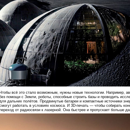
Чтобы всё это стало возможным, нужны новые технологии. Например, а
без помощи с Земли, роботы, способные строить базы и проводить исс
для дальних полётов. Продвинутые батареи и компактные источники эне
смогут работать в условиях космоса. И 3D-печать — чтобы собирать ко
переход от радиосвязи к лазерной. Она быстрее и пропускает больше д