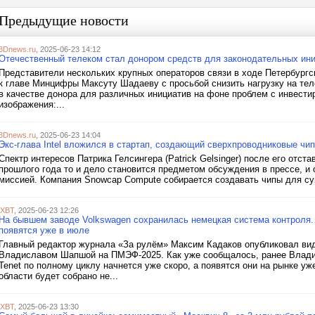
Предыдущие новости
3Dnews.ru
, 2025-06-23 14:12
Отечественный телеком стал донором средств для законодательных ини
Представители нескольких крупных операторов связи в ходе Петербург
к главе Минцифры Максуту Шадаеву с просьбой снизить нагрузку на те
в качестве донора для различных инициатив на фоне проблем с инвестир
изображения:...
3Dnews.ru
, 2025-06-23 14:04
Экс-глава Intel вложился в стартап, создающий сверхпроводниковые ч
Спектр интересов Патрика Гелсингера (Patrick Gelsinger) после его отста
прошлого года то и дело становится предметом обсуждения в прессе, и
миссией. Компания Snowcap Compute собирается создавать чипы для су
iXBT
, 2025-06-23 12:26
На бывшем заводе Volkswagen сохранилась немецкая система контроля.
появятся уже в июле
Главный редактор журнала «За рулём» Максим Кадаков опубликовал ви
Владиславом Шапшой на ПМЭФ-2025. Как уже сообщалось, ранее Влади
Tenet по полному циклу начнется уже скоро, а появятся они на рынке уж
области будет собрано не...
iXBT
, 2025-06-23 13:30