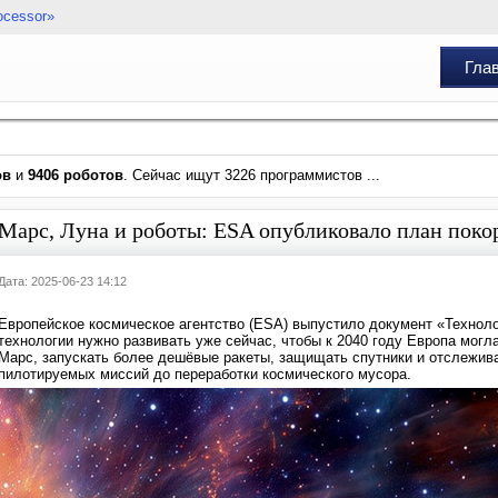
ocessor»
Гла
ов
и
9406 роботов
. Сейчас ищут 3226 программистов ...
Марс, Луна и роботы: ESA опубликовало план покор
Дата: 2025-06-23 14:12
Европейское космическое агентство (ESA) выпустило документ «Технолог
технологии нужно развивать уже сейчас, чтобы к 2040 году Европа могл
Марс, запускать более дешёвые ракеты, защищать спутники и отслежива
пилотируемых миссий до переработки космического мусора.