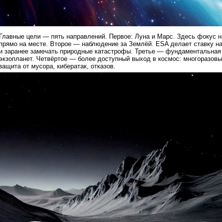
Главные цели — пять направлений. Первое: Луна и Марс. Здесь фокус н
прямо на месте. Второе — наблюдение за Землёй. ESA делает ставку на
и заранее замечать природные катастрофы. Третье — фундаментальная 
экзопланет. Четвёртое — более доступный выход в космос: многоразовы
защита от мусора, кибератак, отказов.