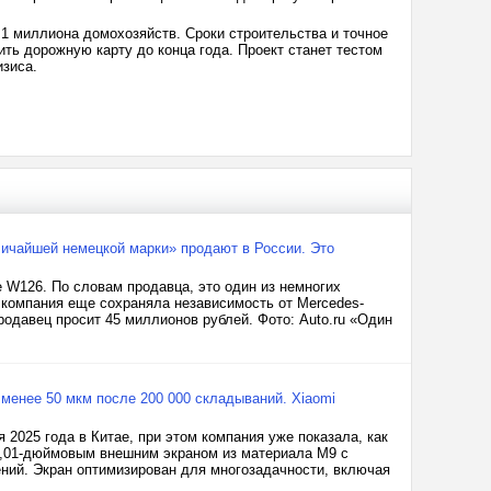
1 миллиона домохозяйств. Сроки строительства и точное
ть дорожную карту до конца года. Проект станет тестом
изиса.
личайшей немецкой марки» продают в России. Это
 W126. По словам продавца, это один из немногих
 компания еще сохраняла независимость от Mercedes-
родавец просит 45 миллионов рублей. Фото: Auto.ru «Один
менее 50 мкм после 200 000 складываний. Xiaomi
 2025 года в Китае, при этом компания уже показала, как
н 4,01-дюймовым внешним экраном из материала M9 с
ений. Экран оптимизирован для многозадачности, включая