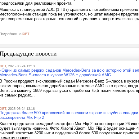
предпосылки для реализации проекта.
Мощность планируемой АЭС (1 ГВт) сравнима с потреблением примерно 
местоположение станции пока не уточняются, но штат намерен представи
для современных реакторных технологий в условиях энергетического кр
Подробнее на
iXBT
Предыдущие новости
iXBT
, 2025-06-24 13:13
«Один из самых редких седанов Mercedes-Benz за всю историю этой ве
Mercedes-Benz S-класса в кузове W126 с доработкой AMG
В России продают эксклюзивный седан Mercedes-Benz S-класса в кузове
экземпляров, комплексно доработанных в ателье AMG в то время, когда
Benz. За машину 1989 года выпуска с пробегом 75,5 тысяч километров п
из самых редких...
iXBT
, 2025-06-24 13:16
Поддержка более 500 приложений на внешнем экране и глубина складки 
рассекретила Mix Flip 2
Xiaomi представит складной смартфон Mix Flip 2 на конференции 26 июня
будет выглядеть новинка. Фото Xiaomi Xiaomi Mix Flip 2 будет оснаще
пиковой яркостью 3200 нит и поддержкой более 500 популярных прилож
редактирование...