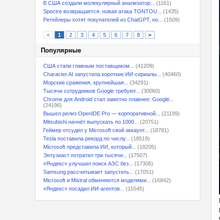
В США создали молекулярный анализатор...
(1161)
Spectre возвращается: новая атака TONTOU...
(1435)
Ретейлеры хотят покупателей из ChatGPT, но...
(1509)
<
1
2
3
4
5
6
7
8
>
Популярные
США стали главным поставщиком...
(41209)
Character.AI запустила короткие ИИ-сериалы...
(40460)
Морские сражения, крупнейшая...
(34291)
Тысячи сотрудников Google требуют...
(30060)
Chrome для Android стал заметно плавнее: Google...
(24196)
Вышел релиз OpenIDE Pro — корпоративной...
(21199)
Mitsubishi начнёт выпускать по 1000...
(20751)
Геймер отсудил у Microsoft свой аккаунт...
(18781)
Tesla поставила рекорд по числу...
(18519)
Microsoft представила ИИ, который...
(18205)
Энтузиаст потратил три тысячи...
(17507)
«Яндекс» улучшил поиск АЗС без...
(17306)
Samsung рассчитывает запустить...
(17051)
Microsoft и Mistral обменяются моделями...
(16842)
«Яндекс» посадил ИИ-агентов...
(15545)