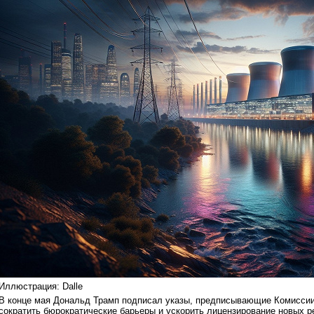
Иллюстрация: Dalle
В конце мая Дональд Трамп подписал указы, предписывающие Комиссии
сократить бюрократические барьеры и ускорить лицензирование новых р