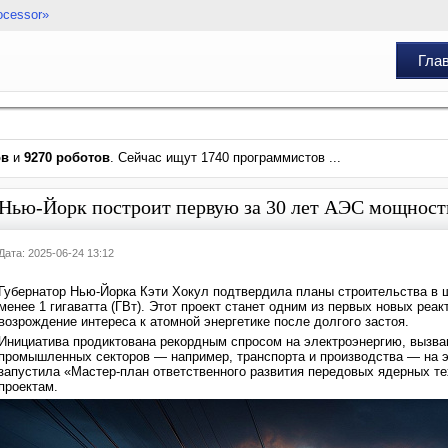
ocessor»
Гла
ов
и
9270 роботов
. Сейчас ищут 1740 программистов ...
Нью-Йорк построит первую за 30 лет АЭС мощность
Дата: 2025-06-24 13:12
Губернатор Нью-Йорка Кэти Хокул подтвердила планы строительства в 
менее 1 гигаватта (ГВт). Этот проект станет одним из первых новых реа
возрождение интереса к атомной энергетике после долгого застоя.
Инициатива продиктована рекордным спросом на электроэнергию, вызва
промышленных секторов — например, транспорта и производства — на 
запустила «Мастер-план ответственного развития передовых ядерных те
проектам.