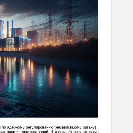
 по ядерному регулированию (независимому органу)
еакторов и электростанций. Это создаёт регуляторные