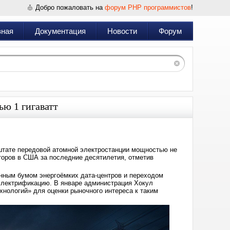
Добро пожаловать на
форум PHP программистов
!
вная
Документация
Новости
Форум
ю 1 гигаватт
штате передовой атомной электростанции мощностью не
кторов в США за последние десятилетия, отметив
нным бумом энергоёмких дата-центров и переходом
электрификацию. В январе администрация Хокул
хнологий» для оценки рыночного интереса к таким