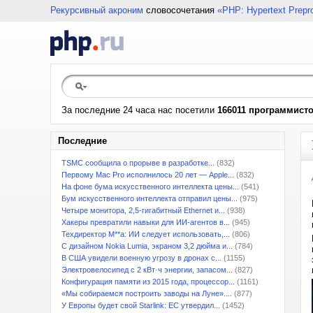
Рекурсивный акроним
словосочетания
«PHP: Hypertext Prepr
За последние 24 часа нас посетили
166011 программист
Последние
TSMC сообщила о прорыве в разработке...
(832)
Первому Mac Pro исполнилось 20 лет — Apple...
(832)
На фоне бума искусственного интеллекта цены...
(541)
Бум искусственного интеллекта отправил цены...
(975)
Четыре монитора, 2,5-гигабитный Ethernet и...
(938)
Хакеры превратили навыки для ИИ-агентов в...
(945)
Техдиректор M**a: ИИ следует использовать,...
(806)
С дизайном Nokia Lumia, экраном 3,2 дюйма и...
(784)
В США увидели военную угрозу в дронах с...
(1155)
Электровелосипед с 2 кВт·ч энергии, запасом...
(827)
Конфигурация памяти из 2015 года, процессор...
(1161)
«Мы собираемся построить заводы на Луне»....
(877)
У Европы будет свой Starlink: ЕС утвердил...
(1452)