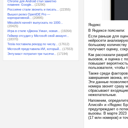
Chrome для Android стал заметно
плавнее: Google...
(23290)
Россияне стали звонить и писать...
(22355)
Вышел релиз OpenIDE Pro —
корпоративной...
(20895)
Mitsubishi начнёт выпускать по 1000...
Яндекс
(20425)
В Яндексе пояснили:
Игра в стиле «Джона Уика», новая...
(19264)
Геймер отсудил у Microsoft свой аккаунт...
Если раньше для оцен
(18370)
нейросети анализирую
Tesla поставила рекорд по числу...
(17612)
большому количеству 
получают оценку, сокр
Microsoft представила ИИ, который...
(17553)
Энтузиаст потратил три тысячи...
(17194)
Как рассказали разраб
вызовов, и оценка с 
повышает вероятность
пользователя, чтобы т
Также среди факторов
завершения звонка, ег
Эти данные позволяют
номера звонят сразу 
сбрасывают входящие 
нежелательные.
Напомним, определите
Алисой» и «Яндекс Бр
предупреждает о поте
вызовы. В марте 2023
(17 млн номеров) и т