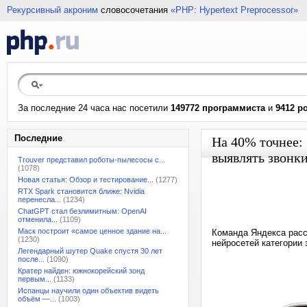
Рекурсивный акроним
словосочетания
«PHP: Hypertext Preprocessor»
За последние 24 часа нас посетили
149772 программиста
и
9412 р
Последние
На 40% точнее:
выявлять звонк
Trouver представил роботы-пылесосы с...
(1078)
Новая статья: Обзор и тестирование...
(1277)
RTX Spark становится ближе: Nvidia
перенесла...
(1234)
ChatGPT стал безлимитным: OpenAI
отменила...
(1109)
Маск построит «самое ценное здание на...
Команда Яндекса расс
(1230)
нейросетей категории
Легендарный шутер Quake спустя 30 лет
после...
(1090)
Кратер найден: южнокорейский зонд
первым...
(1133)
Испанцы научили один объектив видеть
объём —...
(1003)