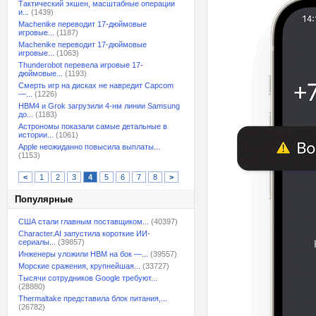
Тактический экшен, масштабные операции
и...
(1439)
Machenike переводит 17-дюймовые
игровые...
(1187)
Machenike переводит 17-дюймовые
игровые...
(1063)
Thunderobot перевела игровые 17-
дюймовые...
(1193)
Смерть игр на дисках не навредит Capcom
—...
(1226)
HBM4 и Grok загрузили 4-нм линии Samsung
до...
(1183)
Астрономы показали самые детальные в
истории...
(1061)
Apple неожиданно повысила выплаты...
(1153)
<
1
2
3
4
5
6
7
8
>
Популярные
США стали главным поставщиком...
(40397)
Character.AI запустила короткие ИИ-
сериалы...
(39857)
Инженеры уложили HBM на бок —...
(39557)
Морские сражения, крупнейшая...
(33727)
Тысячи сотрудников Google требуют...
(28880)
Thermaltake представила блок питания,...
(26782)