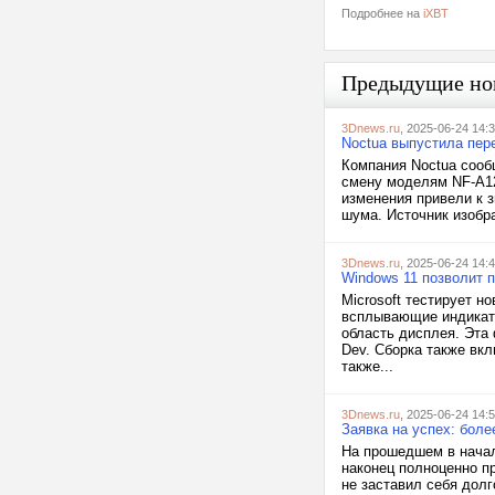
Подробнее на
iXBT
Предыдущие но
3Dnews.ru
, 2025-06-24 14:
Noctua выпустила пер
Компания Noctua сооб
смену моделям NF-A12
изменения привели к 
шума. Источник изобра
3Dnews.ru
, 2025-06-24 14:
Windows 11 позволит 
Microsoft тестирует 
всплывающие индикато
область дисплея. Эта
Dev. Сборка также вк
также...
3Dnews.ru
, 2025-06-24 14:
Заявка на успех: боле
На прошедшем в начал
наконец полноценно пр
не заставил себя долг