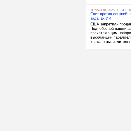
3Dnews.ru
, 2025-06-24 15:
Свет против санкций: 
задачах ИИ
США запретили продава
Поднебесной нашли ас
впечатляющим набором
высочайший параллели
хватало вычислительн