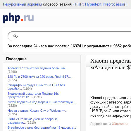
Рекурсивный акроним
словосочетания
«PHP: Hypertext Preprocessor»
За последние 24 часа нас посетил
163741 программист
и
9352 роб
Последние
Xiaomi предста
мА·ч дешевле $
Android 17 станет последним большим...
(1498)
120 Гц и 7500 мАч за 220 евро. Redmi 17...
(1055)
Смартфоны будут снимать в HDR без
склейки...
(1104)
Бюджетный смартфон Realme 16x
представят 12...
(1531)
Xiaomi представила л
функции сетевого заря
Китай подвесил над морем 16-мегаваттную...
(1520)
доступный в четырёх 
Новая статья: Kusan: City of Wolves —...
USB Type-C или отдел
(1095)
новинку как зарядное 
Сито 21-го века: ученые впервые
разделили...
(1910)
Подробнее на
3Dnews.ru
Breathedge стала бесплатной на 48 часов, а...