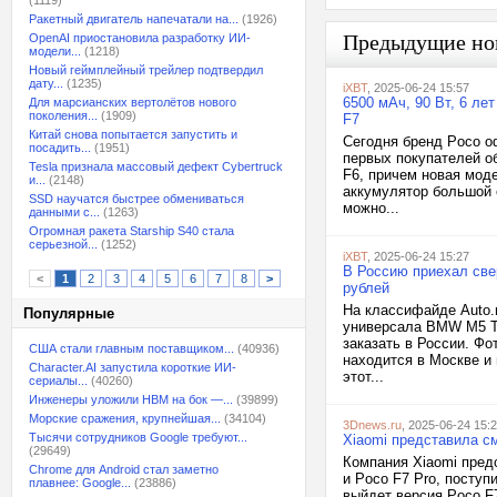
(1119)
Ракетный двигатель напечатали на...
(1926)
Предыдущие но
OpenAI приостановила разработку ИИ-
модели...
(1218)
Новый геймплейный трейлер подтвердил
дату...
(1235)
iXBT
, 2025-06-24 15:57
6500 мАч, 90 Вт, 6 ле
Для марсианских вертолётов нового
поколения...
(1909)
F7
Китай снова попытается запустить и
Сегодня бренд Poco о
посадить...
(1951)
первых покупателей о
Tesla признала массовый дефект Cybertruck
F6, причем новая мод
и...
(2148)
аккумулятор большой 
SSD научатся быстрее обмениваться
можно...
данными с...
(1263)
Огромная ракета Starship S40 стала
серьезной...
(1252)
iXBT
, 2025-06-24 15:27
В Россию приехал све
<
1
2
3
4
5
6
7
8
>
рублей
На классифайде Auto.
Популярные
универсала BMW M5 To
заказать в России. Фо
США стали главным поставщиком...
(40936)
находится в Москве и 
Character.AI запустила короткие ИИ-
этот...
сериалы...
(40260)
Инженеры уложили HBM на бок —...
(39899)
Морские сражения, крупнейшая...
(34104)
3Dnews.ru
, 2025-06-24 15:
Тысячи сотрудников Google требуют...
Xiaomi представила см
(29649)
Компания Xiaomi пред
Chrome для Android стал заметно
и Poco F7 Pro, поступ
плавнее: Google...
(23886)
выйдет версия Poco F7