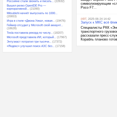
Россияне стали звонить и писать...
(22632)
символизирующим «сл
Вышел релиз OpenIDE Pro —
Poco F7...
корпоративной...
(21090)
Mitsubishi начнёт выпускать по 1000...
(20653)
iXBT
, 2025-06-24 14:42
Игра в стиле «Джона Уика», новая...
(19476)
Запуск к МКС всё бли
Геймер отсудил у Microsoft свой аккаунт...
Специалисты РКК «Эне
(18628)
транспортного грузов
Tesla поставила рекорд по числу...
(18207)
рассказали пресс-слу
Microsoft представила ИИ, который...
(17967)
Корабль планово гото
Энтузиаст потратил три тысячи...
(17372)
«Яндекс» улучшил поиск АЗС без...
(17158)