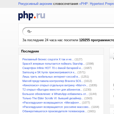
Рекурсивный акроним
словосочетания
«PHP: Hypertext Prepr
За последние 24 часа нас посетили
120255 программист
Последние
Рекламный бизнес соцсети X так и не...
(1127)
SpaceX впервые попытается поймать Starship...
(1598)
Смартфон Infinix HOT 70 с ёмкой батареей и...
(1687)
Samsung и SK hynix присматриваются к...
(1571)
Лишь треть мобильных интернет-сессий в...
(1251)
Marvell представила контроллер Bravera SC6...
(1612)
«Кинопоиск» открыл отдельную витрину «Матч!»...
(1835)
T2 открыл «Выгодно вместе» для абонентов...
(1230)
Большое обновление: в WhatsApp избавились от...
(1144)
Только The Elder Scrolls VI: бывший дизайнер...
(1563)
«Раскладушки» возвращаются: «Мегафон»...
(1077)
«Раскладушки» возвращаются: россияне массово...
(1164)
Обанкротившегося производителя телевизоров...
(1601)