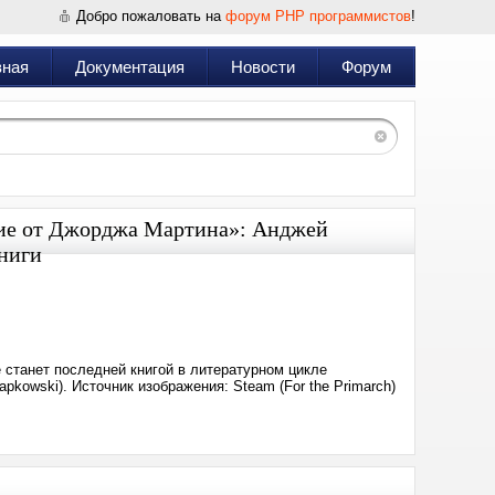
Добро пожаловать на
форум PHP программистов
!
вная
Документация
Новости
Форум
ичие от Джорджа Мартина»: Анджей
ниги
Дата:
2025-
06-
24
22:50
 станет последней книгой в литературном цикле
kowski). Источник изображения: Steam (For the Primarch)