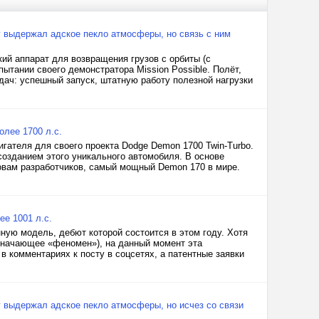
y выдержал адское пекло атмосферы, но связь с ним
ий аппарат для возвращения грузов с орбиты (с
ытании своего демонстратора Mission Possible. Полёт,
ач: успешный запуск, штатную работу полезной нагрузки
лее 1700 л.с.
гателя для своего проекта Dodge Demon 1700 Twin-Turbo.
созданием этого уникального автомобиля. В основе
ловам разработчиков, самый мощный Demon 170 в мире.
е 1001 л.с.
ную модель, дебют которой состоится в этом году. Хотя
значающее «феномен»), на данный момент эта
 комментариях к посту в соцсетях, а патентные заявки
y выдержал адское пекло атмосферы, но исчез со связи