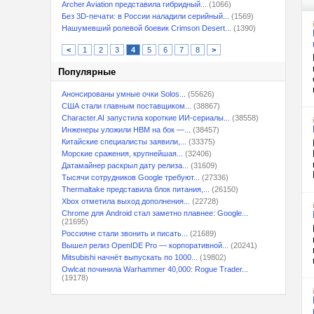
Archer Aviation представила гибридный...
(1066)
Без 3D-печати: в России наладили серийный...
(1569)
Нашумевший ролевой боевик Crimson Desert...
(1390)
<
1
2
3
4
5
6
7
8
>
Популярные
Анонсированы умные очки Solos...
(55626)
США стали главным поставщиком...
(38867)
Character.AI запустила короткие ИИ-сериалы...
(38558)
Инженеры уложили HBM на бок —...
(38457)
Китайские специалисты заявили,...
(33375)
Морские сражения, крупнейшая...
(32406)
Датамайнер раскрыл дату релиза...
(31609)
Тысячи сотрудников Google требуют...
(27336)
Thermaltake представила блок питания,...
(26150)
Xbox отметила выход дополнения...
(22728)
Chrome для Android стал заметно плавнее: Google...
(21695)
Россияне стали звонить и писать...
(21689)
Вышел релиз OpenIDE Pro — корпоративной...
(20241)
Mitsubishi начнёт выпускать по 1000...
(19802)
Owlcat починила Warhammer 40,000: Rogue Trader...
(19178)