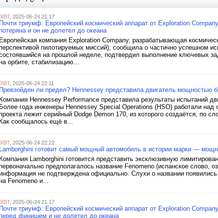
iXBT
, 2025-06-24 21:17
Почти триумф: Европейский космический аппарат от Exploration Compan
потеряна и он не долетел до океана
Европейская компания Exploration Company, разрабатывающая космическ
перспективой пилотируемых миссий), сообщила о частично успешном исп
состоявшийся на прошлой неделе, подтвердил выполнение ключевых зад
на орбите, стабилизацию...
iXBT
, 2025-06-24 22:11
Превзойден ли предел? Hennessey представила двигатель мощностью бо
Компания Hennessey Performance представила результаты испытаний дви
Более года инженеры Hennessey Special Operations (HSO) работали над 
проекта лежит серийный Dodge Demon 170, из которого создаётся, по с
Как сообщалось ещё в...
iXBT
, 2025-06-24 22:22
Lamborghini готовит самый мощный автомобиль в истории марки — мощне
Компания Lamborghini готовится представить эксклюзивную лимитирован
первоначально предполагалось название Fenomeno (испанское слово, о
информация не подтверждена официально. Слухи о названии появились в
на Fenomeno и...
iXBT
, 2025-06-24 21:17
Почти триумф: Европейский космический аппарат от Exploration Compan
перед финишем и не долетел до океана