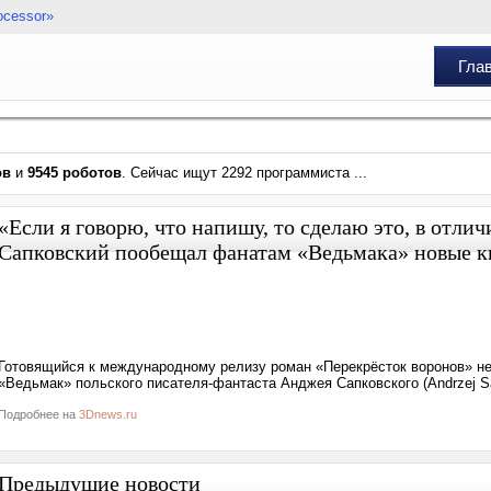
ocessor»
Гла
ов
и
9545 роботов
. Сейчас ищут 2292 программиста ...
«Если я говорю, что напишу, то сделаю это, в отл
Сапковский пообещал фанатам «Ведьмака» новые к
Готовящийся к международному релизу роман «Перекрёсток воронов» не
«Ведьмак» польского писателя-фантаста Анджея Сапковского (Andrzej Sap
Подробнее на
3Dnews.ru
Предыдущие новости