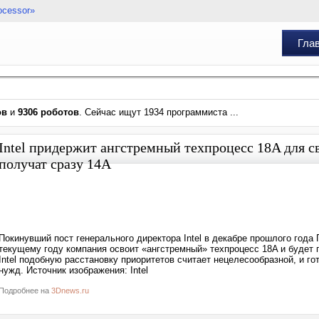
ocessor»
Гла
ов
и
9306 роботов
. Сейчас ищут 1934 программиста ...
Intel придержит ангстремный техпроцесс 18A для 
получат сразу 14A
Покинувший пост генерального директора Intel в декабре прошлого года Па
текущему году компания освоит «ангстремный» техпроцесс 18A и будет 
Intel подобную расстановку приоритетов считает нецелесообразной, и г
нужд. Источник изображения: Intel
Подробнее на
3Dnews.ru