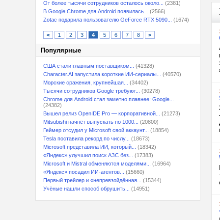
От более тысячи сотрудников осталось около...
(2381)
В Google Chrome для Android появилась...
(2566)
Zotac подарила пользователю GeForce RTX 5090...
(1674)
<
1
2
3
4
5
6
7
8
>
Популярные
США стали главным поставщиком...
(41328)
Character.AI запустила короткие ИИ-сериалы...
(40570)
Морские сражения, крупнейшая...
(34402)
Тысячи сотрудников Google требуют...
(30278)
Chrome для Android стал заметно плавнее: Google...
(24382)
Вышел релиз OpenIDE Pro — корпоративной...
(21273)
Mitsubishi начнёт выпускать по 1000...
(20800)
Геймер отсудил у Microsoft свой аккаунт...
(18854)
Tesla поставила рекорд по числу...
(18673)
Microsoft представила ИИ, который...
(18342)
«Яндекс» улучшил поиск АЗС без...
(17383)
Microsoft и Mistral обменяются моделями...
(16964)
«Яндекс» посадил ИИ-агентов...
(15660)
Первый трейлер и «непревзойдённая...
(15344)
Учёные нашли способ обрушить...
(14951)