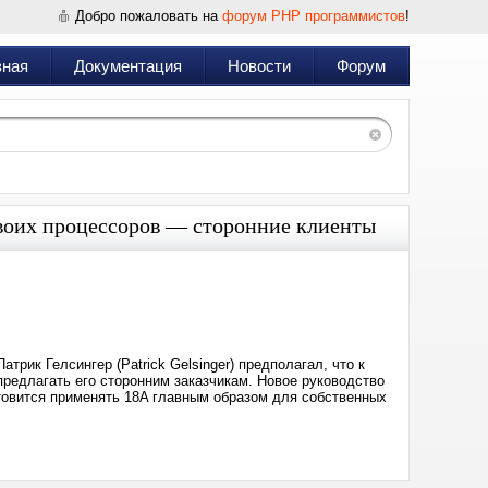
Добро пожаловать на
форум PHP программистов
!
вная
Документация
Новости
Форум
своих процессоров — сторонние клиенты
Дата:
2025-
07-
02
11:31
трик Гелсингер (Patrick Gelsinger) предполагал, что к
предлагать его сторонним заказчикам. Новое руководство
отовится применять 18A главным образом для собственных