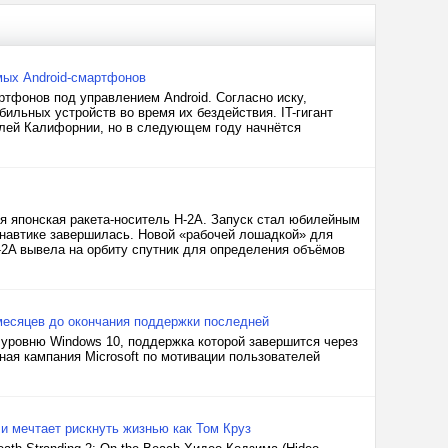
мых Android-смартфонов
тфонов под управлением Android. Согласно иску,
ильных устройств во время их бездействия. IT-гигант
елей Калифорнии, но в следующем году начнётся
яя японская ракета-носитель H-2A. Запуск стал юбилейным
онавтике завершилась. Новой «рабочей лошадкой» для
H-2A вывела на орбиту спутник для определения объёмов
 месяцев до окончания поддержки последней
 уровню Windows 10, поддержка которой завершится через
ая кампания Microsoft по мотивации пользователей
и мечтает рискнуть жизнью как Том Круз