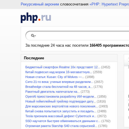
Рекурсивный акроним
словосочетания
«PHP: Hypertext Prepr
За последние 24 часа нас посетили
166405 программист
Последние
Бюджетный смартфон Realme 16x представят 12...
(2452)
Китай подвесил над морем 16-мегаваттную...
(2559)
Новая статья: Kusan: City of Wolves —...
(1898)
Сито 21-го века: ученые впервые разделили...
(2657)
Breathedge стала бесплатной на 48 часов, а...
(1776)
Ракетный двигатель напечатали на...
(2773)
OpenAI приостановила разработку ИИ-модели...
(1856)
Новый геймплейный трейлер подтвердил дату...
(1816)
Для марсианских вертолётов нового поколения...
(2493)
Китай снова попытается запустить и посадить...
(2489)
Tesla признала массовый дефект Cybertruck и...
(2672)
SSD научатся быстрее обмениваться данными с...
(1792)
Огромная ракета Starship S40 стала серьезной...
(1785)