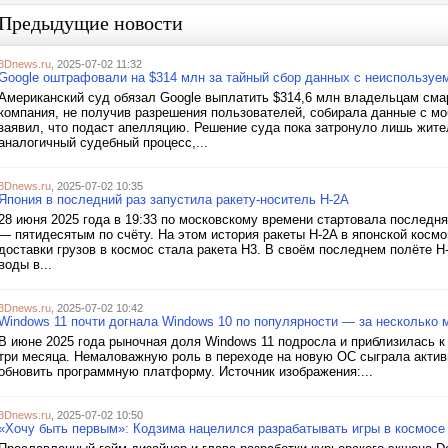
Предыдущие новости
3Dnews.ru
, 2025-07-02 11:32
Google оштрафовали на $314 млн за тайный сбор данных с неиспользуе
Американский суд обязал Google выплатить $314,6 млн владельцам смар
компания, не получив разрешения пользователей, собирала данные с моб
заявил, что подаст апелляцию. Решение суда пока затронуло лишь жит
аналогичный судебный процесс,...
3Dnews.ru
, 2025-07-02 10:35
Япония в последний раз запустила ракету-носитель H-2A
28 июня 2025 года в 19:33 по московскому времени стартовала последн
— пятидесятым по счёту. На этом история ракеты H-2A в японской косм
доставки грузов в космос стала ракета H3. В своём последнем полёте 
воды в...
3Dnews.ru
, 2025-07-02 10:42
Windows 11 почти догнала Windows 10 по популярности — за несколько
В июне 2025 года рыночная доля Windows 11 подросла и приблизилась к
три месяца. Немаловажную роль в переходе на новую ОС сыграла активн
обновить программную платформу. Источник изображения:...
3Dnews.ru
, 2025-07-02 10:50
«Хочу быть первым»: Кодзима нацелился разрабатывать игры в космосе 