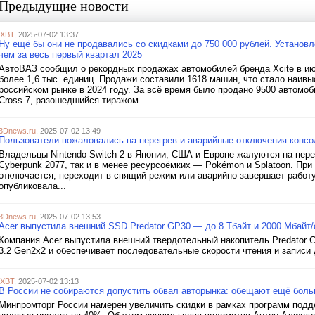
Предыдущие новости
iXBT
, 2025-07-02 13:37
Ну ещё бы они не продавались со скидками до 750 000 рублей. Установ
чем за весь первый квартал 2025
АвтоВАЗ сообщил о рекордных продажах автомобилей бренда Xcite в июн
более 1,6 тыс. единиц. Продажи составили 1618 машин, что стало наив
российском рынке в 2024 году. За всё время было продано 9500 автомо
Cross 7, разошедшийся тиражом...
3Dnews.ru
, 2025-07-02 13:49
Пользователи пожаловались на перегрев и аварийные отключения консол
Владельцы Nintendo Switch 2 в Японии, США и Европе жалуются на перег
Cyberpunk 2077, так и в менее ресурсоёмких — Pokémon и Splatoon. Пр
отключается, переходит в спящий режим или аварийно завершает работу
опубликовала...
3Dnews.ru
, 2025-07-02 13:53
Acer выпустила внешний SSD Predator GP30 — до 8 Тбайт и 2000 Мбайт/
Компания Acer выпустила внешний твердотельный накопитель Predator 
3.2 Gen2x2 и обеспечивает последовательные скорости чтения и записи д
iXBT
, 2025-07-02 13:13
В России не собираются допустить обвал авторынка: обещают ещё боль
Минпромторг России намерен увеличить скидки в рамках программ подд