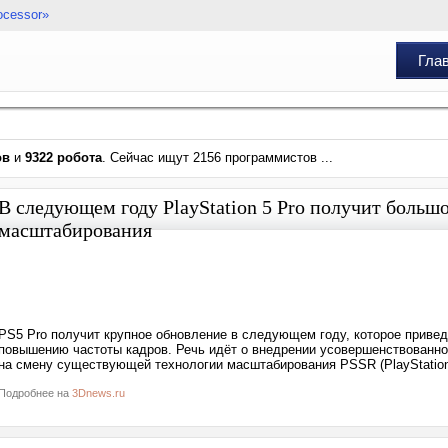
ocessor»
Гла
ов
и
9322 робота
. Сейчас ищут 2156 программистов ...
В следующем году PlayStation 5 Pro получит боль
масштабирования
PS5 Pro получит крупное обновление в следующем году, которое приве
повышению частоты кадров. Речь идёт о внедрении усовершенствованно
на смену существующей технологии масштабирования PSSR (PlayStation S
Подробнее на
3Dnews.ru