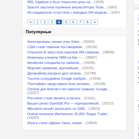
MSI, Gigabyte и Asus повысили цены на...
(1839)
SpaceX закупила огромные аккумуляторы Tesla...
(1683)
Исследователи «спустили с поводка» ИИ-модели...
(1597)
<
1
2
3
4
5
6
7
8
>
Популярные
Анонсированы умные очки Solos...
(55920)
США стали главным поставщиком...
(39236)
Character.AI запустила короткие ИИ-сериалы...
(38848)
Инженеры уложили HBM на бок —...
(38687)
Китайские специалисты заявили,...
(33545)
Морские сражения, крупнейшая...
(32676)
Датамайнер раскрыл дату релиза...
(31798)
Тысячи сотрудников Google требуют...
(27640)
Thermaltake представила блок питания,...
(26258)
Chrome для Android стал заметно плавнее: Google...
(22027)
Россияне стали звонить и писать...
(21811)
Вышел релиз OpenIDE Pro — корпоративной...
(20372)
Mitsubishi начнёт выпускать по 1000...
(19923)
Owlcat починила Warhammer 40,000: Rogue Trader...
(19283)
Игра в стиле «Джона Уика», новая...
(18804)