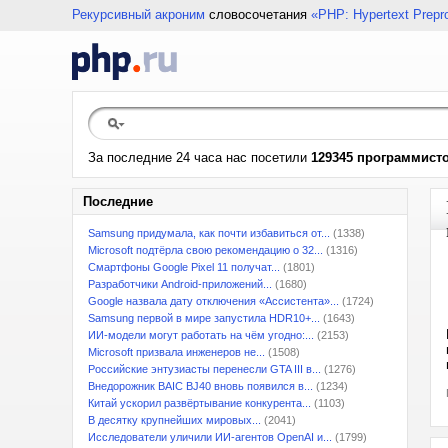
Рекурсивный акроним
словосочетания
«PHP: Hypertext Prepr
За последние 24 часа нас посетили
129345 программист
Последние
Samsung придумала, как почти избавиться от...
(1338)
Microsoft подтёрла свою рекомендацию о 32...
(1316)
Смартфоны Google Pixel 11 получат...
(1801)
Разработчики Android-приложений...
(1680)
Google назвала дату отключения «Ассистента»...
(1724)
Samsung первой в мире запустила HDR10+...
(1643)
ИИ-модели могут работать на чём угодно:...
(2153)
Microsoft призвала инженеров не...
(1508)
Российские энтузиасты перенесли GTA III в...
(1276)
Внедорожник BAIC BJ40 вновь появился в...
(1234)
Китай ускорил развёртывание конкурента...
(1103)
В десятку крупнейших мировых...
(2041)
Исследователи уличили ИИ-агентов OpenAI и...
(1799)