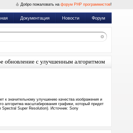
Добро пожаловать на
форум PHP программистов
!
вная
Документация
Новости
Форум
шое обновление с улучшенным алгоритмом
Дата:
2025-
07-
02
14:09
дет к значительному улучшению качества изображения и
го алгоритма масштабирования графики, который придет
pectral Super Resolution). Источник: Sony