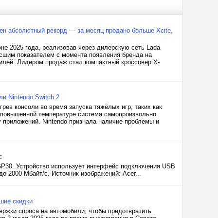
лен абсолютный рекорд — за месяц продано больше Xcite,
е 2025 года, реализовав через дилерскую сеть Lada
ысшим показателем с момента появления бренда на
билей. Лидером продаж стал компактный кроссовер X-
и Nintendo Switch 2
рев консоли во время запуска тяжёлых игр, таких как
и повышенной температуре система самопроизвольно
 приложений. Nintendo признала наличие проблемы и
с
GP30. Устройство использует интерфейс подключения USB
о 2000 Мбайт/с. Источник изображений: Acer...
шие скидки
ержки спроса на автомобили, чтобы предотвратить