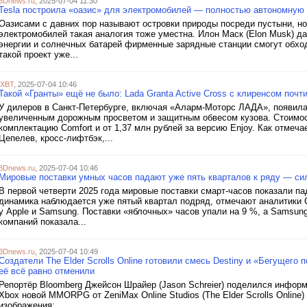
3Dnews.ru
, 2025-07-04 11:30
Tesla построила «оазис» для электромобилей — полностью автономную 
Оазисами с давних пор называют островки природы посреди пустыни, но
электромобилей такая аналогия тоже уместна. Илон Маск (Elon Musk) д
энергии и солнечных батарей фирменные зарядные станции смогут обхо
такой проект уже...
iXBT
, 2025-07-04 10:46
Такой «Гранты» ещё не было: Lada Granta Active Cross с клиренсом почт
У дилеров в Санкт-Петербурге, включая «Аларм-Моторс ЛАДА», появилас
увеличенным дорожным просветом и защитным обвесом кузова. Стоимост
комплектацию Comfort и от 1,37 млн рублей за версию Enjoy. Как отмеч
Цепелев, кросс-лифтбэк,...
3Dnews.ru
, 2025-07-04 10:46
Мировые поставки умных часов падают уже пять кварталов к ряду — сил
В первой четверти 2025 года мировые поставки смарт-часов показали п
динамика наблюдается уже пятый квартал подряд, отмечают аналитики Co
у Apple и Samsung. Поставки «яблочных» часов упали на 9 %, а Samsun
компаний показала...
3Dnews.ru
, 2025-07-04 10:49
Создатели The Elder Scrolls Online готовили смесь Destiny и «Бегущего
её всё равно отменили
Репортёр Bloomberg Джейсон Шрайер (Jason Schreier) поделился информ
Xbox новой MMORPG от ZeniMax Online Studios (The Elder Scrolls Online)
изображения:...