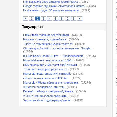
Intel показала своё видение космических...
(1650)
Google готовит функцию Conversation Capture...
(1345)
Nvidia инвестирует $3 млрд во владельца...
(1292)
<
1
2
3
4
5
6
7
8
>
Популярные
США стали главным поставщиком...
(41663)
Морские сражения, крупнейшая...
(34800)
Тысячи сотрудников Google требуют...
(31021)
Chrome для Android стал заметно плавнее: Google...
(24874)
Вышел релиз OpenIDE Pro — корпоративной...
(21495)
Mitsubishi начнёт выпускать по 1000...
(20985)
Геймер отсудил у Microsoft свой аккаунт...
(19093)
Tesla поставила рекорд по числу...
(19083)
Microsoft представила ИИ, который...
(18709)
«Яндекс» улучшил поиск АЗС без...
(17627)
Microsoft и Mistral обменяются моделями...
(17274)
«Яндекс» посадил ИИ-агентов...
(15914)
Первый трейлер и «непревзойдённая...
(15646)
Учёные нашли способ обрушить...
(15169)
Закрытая Xbox студия-разработчик...
(14757)