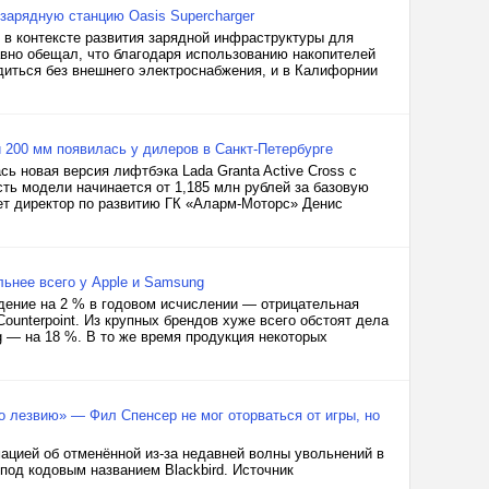
зарядную станцию Oasis Supercharger
 в контексте развития зарядной инфраструктуры для
авно обещал, что благодаря использованию накопителей
диться без внешнего электроснабжения, и в Калифорнии
и 200 мм появилась у дилеров в Санкт-Петербурге
ь новая версия лифтбэка Lada Granta Active Cross с
ь модели начинается от 1,185 млн рублей за базовую
ает директор по развитию ГК «Аларм-Моторс» Денис
ьнее всего у Apple и Samsung
адение на 2 % в годовом исчислении — отрицательная
unterpoint. Из крупных брендов хуже всего обстоят дела
g — на 18 %. В то же время продукция некоторых
 по лезвию» — Фил Спенсер не мог оторваться от игры, но
ацией об отменённой из-за недавней волны увольнений в
 под кодовым названием Blackbird. Источник