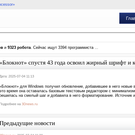
ocessor»
Гла
ов
и
9323 робота
. Сейчас ищут 3394 программиста ...
«Блокнот» спустя 43 года освоил жирный шрифт и 
Дата: 2025-07-04 11:13
«Блокнот» для Windows получил обновление, добавившее в него новые в
это время она оставалась базовым текстовым редактором с минимализмо
решилась на смелый шаг и добавила в него форматирование. Источник и
Подробнее на
3Dnews.ru
Предыдущие новости