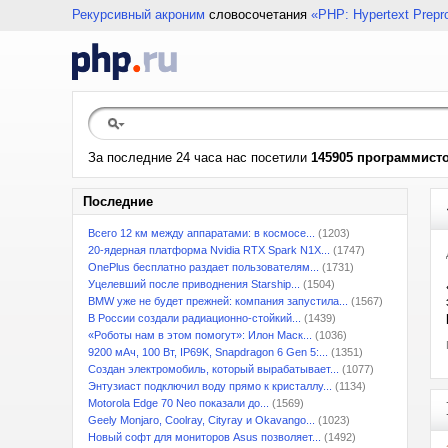
Рекурсивный акроним
словосочетания
«PHP: Hypertext Prepr
За последние 24 часа нас посетили
145905 программист
Последние
Всего 12 км между аппаратами: в космосе...
(1203)
20-ядерная платформа Nvidia RTX Spark N1X...
(1747)
OnePlus бесплатно раздает пользователям...
(1731)
Уцелевший после приводнения Starship...
(1504)
BMW уже не будет прежней: компания запустила...
(1567)
В России создали радиационно-стойкий...
(1439)
«Роботы нам в этом помогут»: Илон Маск...
(1036)
9200 мАч, 100 Вт, IP69K, Snapdragon 6 Gen 5:...
(1351)
Создан электромобиль, который вырабатывает...
(1077)
Энтузиаст подключил воду прямо к кристаллу...
(1134)
Motorola Edge 70 Neo показали до...
(1569)
Geely Monjaro, Coolray, Cityray и Okavango...
(1023)
Новый софт для мониторов Asus позволяет...
(1492)