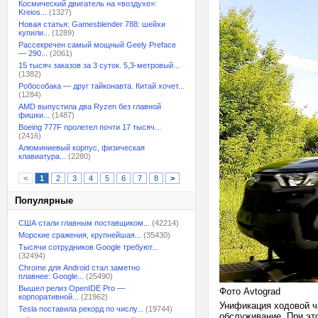
Космический двигатель на «воздухе»:
Kreios...
(1327)
Новая статья: Gamesblender 788: шейхи
купили...
(1289)
Рассекречен самый мощный Geely Preface
— 290...
(2061)
15 тысяч заказов за 3 суток. 5,3-метровый...
(1382)
Робособака — друг тайконавта. Китай хочет...
(1284)
AMD выпустила два Ryzen без главной
фишки...
(1487)
Boeing 777F пролетел почти 17 тысяч...
(2416)
Алюминиевый корпус, физическая
клавиатура...
(2280)
<
1
2
3
4
5
6
7
8
>
Популярные
США стали главным поставщиком...
(42214)
Морские сражения, крупнейшая...
(35430)
Тысячи сотрудников Google требуют...
(32494)
Chrome для Android стал заметно
плавнее: Google...
(25490)
Вышел релиз OpenIDE Pro —
Фото Avtograd
корпоративной...
(21962)
Унификация ходовой ч
Tesla поставила рекорд по числу...
(19744)
обслуживание. При эт