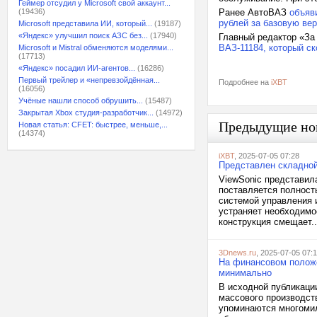
Геймер отсудил у Microsoft свой аккаунт...
(19436)
Ранее АвтоВАЗ
объяв
рублей за базовую ве
Microsoft представила ИИ, который...
(19187)
«Яндекс» улучшил поиск АЗС без...
(17940)
Главный редактор «З
ВАЗ-11184, который ск
Microsoft и Mistral обменяются моделями...
(17713)
«Яндекс» посадил ИИ-агентов...
(16286)
Первый трейлер и «непревзойдённая...
Подробнее на
iXBT
(16056)
Учёные нашли способ обрушить...
(15487)
Закрытая Xbox студия-разработчик...
(14972)
Предыдущие но
Новая статья: CFET: быстрее, меньше,...
(14374)
iXBT
, 2025-07-05 07:28
Представлен складной
ViewSonic представил
поставляется полнос
системой управления 
устраняет необходимо
конструкция смещает..
3Dnews.ru
, 2025-07-05 07:
На финансовом положен
минимально
В исходной публикации
массового производст
упоминаются многомил