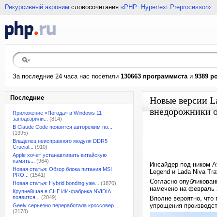
Рекурсивный акроним
словосочетания
«PHP: Hypertext Preprocessor»
За последние 24 часа нас посетили
130663 программиста
и
9389 р
Последние
Новые версии La
внедорожники о
Приложение «Погода» в Windows 11
заподозрили...
(814)
В Claude Code появится авторежим по...
(1395)
Владелец неисправного модуля DDR5
Crucial...
(910)
Apple хочет устанавливать китайскую
память...
(964)
Инсайдер под ником A
Новая статья: Обзор блока питания MSI
Legend и Lada Niva Tr
PRO...
(1541)
Согласно опубликован
Новая статья: Hybrid bonding уже...
(1870)
намечено на февраль 2
Крупнейшая в СНГ ИИ-фабрика NVIDIA
появится...
(2049)
Вполне вероятно, что
упрощения производст
Geely серьезно переработала кроссовер...
(2178)