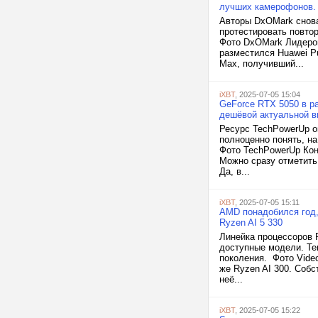
лучших камерофонов.
Авторы DxOMark снова
протестировать повто
Фото DxOMark Лидером 
разместился Huawei Pu
Max, получивший...
iXBT
, 2025-07-05 15:04
GeForce RTX 5050 в р
дешёвой актуальной в
Ресурс TechPowerUp о
полноценно понять, на
Фото TechPowerUp Коне
Можно сразу отметить
Да, в...
iXBT
, 2025-07-05 15:11
AMD понадобился год,
Ryzen AI 5 330
Линейка процессоров R
доступные модели. Теп
поколения. Фото Video
же Ryzen AI 300. Собс
неё...
iXBT
, 2025-07-05 15:22