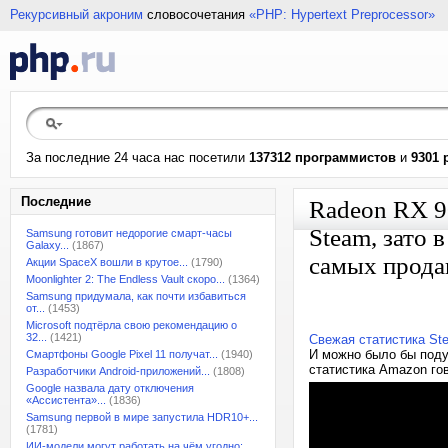
Рекурсивный акроним
словосочетания
«PHP: Hypertext Preprocessor»
За последние 24 часа нас посетили
137312 программистов
и
9301 
Последние
Radeon RX 9
Steam, зато 
Samsung готовит недорогие смарт-часы
Galaxy...
(1867)
самых прод
Акции SpaceX вошли в крутое...
(1790)
Moonlighter 2: The Endless Vault скоро...
(1364)
Samsung придумала, как почти избавиться
от...
(1453)
Microsoft подтёрла свою рекомендацию о
32...
(1421)
Свежая статистика St
И можно было бы подум
Смартфоны Google Pixel 11 получат...
(1940)
статистика Amazon го
Разработчики Android-приложений...
(1808)
Google назвала дату отключения
«Ассистента»...
(1836)
Samsung первой в мире запустила HDR10+...
(1781)
ИИ-модели могут работать на чём угодно:...