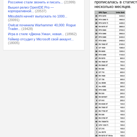
прописалась в статист
Россияне стали звонить и писать...
(21999)
несколько месяцев.
Вышел релиз OpenIDE Pro —
корпоративной...
(20537)
Mitsubishi начнёт выпускать по 1000...
(20091)
Owlcat починила Warhammer 40,000: Rogue
Trader...
(19428)
Игра в стиле «Джона Уика», новая...
(18962)
Геймер отсудил у Microsoft свой аккаунт...
(18005)