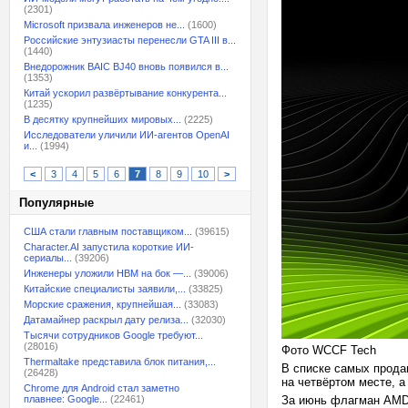
(2301)
Microsoft призвала инженеров не...
(1600)
Российские энтузиасты перенесли GTA III в...
(1440)
Внедорожник BAIC BJ40 вновь появился в...
(1353)
Китай ускорил развёртывание конкурента...
(1235)
В десятку крупнейших мировых...
(2225)
Исследователи уличили ИИ-агентов OpenAI
и...
(1994)
<
3
4
5
6
7
8
9
10
>
Популярные
США стали главным поставщиком...
(39615)
Character.AI запустила короткие ИИ-
сериалы...
(39206)
Инженеры уложили HBM на бок —...
(39006)
Китайские специалисты заявили,...
(33825)
Морские сражения, крупнейшая...
(33083)
Датамайнер раскрыл дату релиза...
(32030)
Тысячи сотрудников Google требуют...
(28016)
Фото WCCF Tech
Thermaltake представила блок питания,...
В списке самых прода
(26428)
на четвёртом месте, 
Chrome для Android стал заметно
плавнее: Google...
(22461)
За июнь флагман AMD 