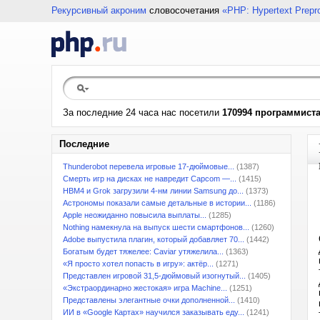
Рекурсивный акроним
словосочетания
«PHP: Hypertext Prepr
За последние 24 часа нас посетили
170994 программист
Последние
Thunderobot перевела игровые 17-дюймовые...
(1387)
Смерть игр на дисках не навредит Capcom —...
(1415)
HBM4 и Grok загрузили 4-нм линии Samsung до...
(1373)
Астрономы показали самые детальные в истории...
(1186)
Apple неожиданно повысила выплаты...
(1285)
Nothing намекнула на выпуск шести смартфонов...
(1260)
Adobe выпустила плагин, который добавляет 70...
(1442)
Богатым будет тяжелее: Caviar утяжелила...
(1363)
«Я просто хотел попасть в игру»: актёр...
(1271)
Представлен игровой 31,5-дюймовый изогнутый...
(1405)
«Экстраординарно жестокая» игра Machine...
(1251)
Представлены элегантные очки дополненной...
(1410)
ИИ в «Google Картах» научился заказывать еду...
(1241)