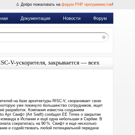
Добро пожаловать на
форум PHP программистов
!
вная
Документация
Новости
Форум
ISC-V-ускорителя, закрывается — всех
Дата:
2025-
07-
06
00:44
ителей на базе архитектуры RISC-V, сворачивает свою
 которую уже покинуло большинство сотрудников, ищет
 её разработок. Компания известна созданием
o Арт Свифт (Art Swift) сообщил EE Times о закрытии
 команда в Испании и ещё одна небольшая в Сербии. В
онала сократилась на 90 %. Свифт и еще несколько
ании и содействовать любой потенциальной передаче