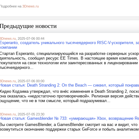
Подробнее на
3Dnews.ru
Предыдущие новости
3Dnews.ru
, 2025-07-06 00:44
Esperanto, создатель уникального тысячеядерного RISC-V-ускорителя, 
компании
Стартап Esperanto, специализирующийся на разработке серверных ускор
деятельность, сообщил ресурс EE Times. В настоящее время компания,
покупателя на свои технологии или заинтересованных в лицензировании
тысячеядерного...
3Dnews.ru
, 2025-07-06 00:00
Новая статья: Death Stranding 2: On the Beach — сиквел, который понрав
Хидео Кодзима утверждал, что внёс изменения в Death Stranding 2, по
она оказалась «недостаточно противоречивой». Релизная версия действ
ощущение, что не в том смысле, который подразумевал...
3Dnews.ru
, 2025-07-05 23:30
Новая статья: Gamesblender № 733: «умирающая» Xbox, возвращение Red
Вы смотрите GamesBlender, а GamesBlender смотрит на вас и видит, что
возмутиться окончанию поддержки старых GeForce и побыть аналитиком,