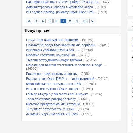
Расширенный показ GTA VI пройдёт 27 августа...
(1327)
Администраторы каналов в WhatsApp скоро...
(1287)
ИИ подвёл Nothing: рекламу наушников CMF...
(1438)
<
3
4
5
6
7
8
9
10
>
Популярные
США стали главным поставщиком...
(41060)
Character.AI запустила короткие ИИ-сериалы...
(40342)
Инженеры уложили HBM на бок —...
(39960)
Морские сражения, крупнейшая...
(34170)
Тысячи сотрудников Google требуют...
(29812)
Chrome для Android стал заметно плавнее: Google...
(24010)
Россияне стали звонить и писать...
(22684)
Вышел релиз OpenIDE Pro — корпоративной...
(21132)
Mitsubishi начнёт выпускать по 1000...
(20697)
Игра в стиле «Джона Уика», новая...
(19541)
Геймер отсудил у Microsoft свой аккаунт...
(18706)
Tesla поставила рекорд по числу...
(18313)
Microsoft представила ИИ, который...
(18052)
Энтузиаст потратил три тысячи...
(17429)
«Яндекс» улучшил поиск АЗС без...
(17213)