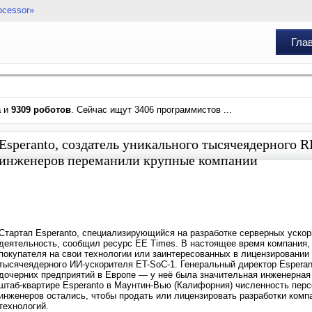
ocessor»
Гла
а
и
9309 роботов
. Сейчас ищут 3406 программистов ...
Esperanto, создатель уникального тысячеядерного R
инженеров переманили крупные компании
Стартап Esperanto, специализирующийся на разработке серверных ускор
деятельность, сообщил ресурс EE Times. В настоящее время компания,
покупателя на свои технологии или заинтересованных в лицензировании
тысячеядерного ИИ-ускорителя ET-SoC-1. Генеральный директор Esperant
дочерних предприятий в Европе — у неё была значительная инженерная
штаб-квартире Esperanto в Маунтин-Вью (Калифорния) численность перс
инженеров остались, чтобы продать или лицензировать разработки комп
технологий.