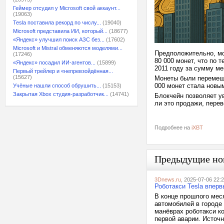
Геймер отсудил у Microsoft свой аккаунт...
(19063)
Tesla поставила рекорд по числу...
(19040)
Microsoft представила ИИ, который...
(18677)
«Яндекс» улучшил поиск АЗС без...
(17602)
Microsoft и Mistral обменяются моделями...
Предположительно, мо
(17246)
80 000 монет, что по 
«Яндекс» посадил ИИ-агентов...
(15899)
2011 году за сумму м
Первый трейлер и «непревзойдённая...
(15627)
Монеты были перемеще
000 монет стала новы
Учёные нашли способ обрушить...
(15153)
Закрытая Xbox студия-разработчик...
(14741)
Блокчейн позволяет ув
ли это продажи, пере
Подробнее на
iXBT
Предыдущие но
3Dnews.ru
, 2025-07-06 22:
Роботакси Tesla впер
В конце прошлого мес
автомобилей в городе 
манёврах роботакси к
первой аварии. Источн