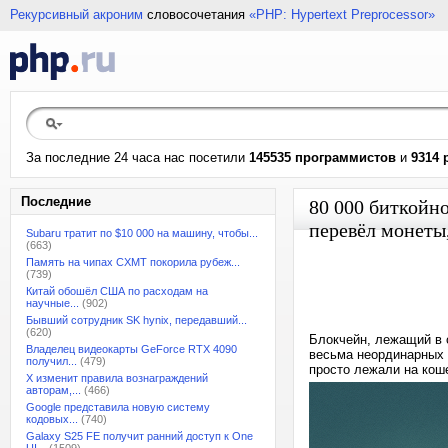
Рекурсивный акроним
словосочетания
«PHP: Hypertext Preprocessor»
За последние 24 часа нас посетили
145535 программистов
и
9314 
Последние
80 000 биткойно
перевёл монеты
Subaru тратит по $10 000 на машину, чтобы...
(663)
Память на чипах CXMT покорила рубеж...
(739)
Китай обошёл США по расходам на
научные...
(902)
Бывший сотрудник SK hynix, передавший...
(620)
Блокчейн, лежащий в 
Владелец видеокарты GeForce RTX 4090
весьма неординарных 
получил...
(479)
просто лежали на кош
X изменит правила вознаграждений
авторам,...
(466)
Google представила новую систему
кодовых...
(740)
Galaxy S25 FE получит ранний доступ к One