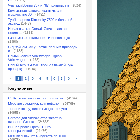
UI...
(1509)
Чертежи Boeing 737 и 787 появились в...
(824)
Компактная зарядка-«карточка» с
мощностью 80...
(1491)
Турбо-версия Dimensity 7500 и большой
экран...
(1447)
Новая статья: Corsair Cove — лихая
гавань....
(1299)
Land Cruiser, подвинься. В Россию едет...
(1390)
С дизайном как у Ferrari, полным приводом
и...
(1133)
Самый «злой» Volkswagen Tiguan:
Volkswagen...
(1166)
Новый Airbus A350F прошел важнейшую
проверку...
(1040)
<
1
2
3
4
5
6
7
8
>
Популярные
США стали главным поставщиком...
(41644)
Морские сражения, крупнейшая...
(34769)
Тысячи сотрудников Google требуют...
(30953)
Chrome для Android стал заметно
плавнее: Google...
(24838)
Вышел релиз OpenIDE Pro —
корпоративной...
(21476)
Mitsubishi начнёт выпускать по 1000...
(20975)