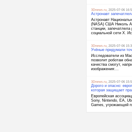
3Dnews.ru
, 2025-07-06 16:
Астронавт запечатлел
Астронавт Национальн
(NASA) США Николь Ай
станции, запечатлела
социальной сети X. Ист
3Dnews.ru
, 2025-07-06 15:
Учёные придумали точн
Исследователи из Масс
позволит роботам обн
качества смогут, напр
изображения:...
3Dnews.ru
, 2025-07-06 15:
Дорого и опасно: евро
которая защищает пра
Европейская ассоциаци
Sony, Nintendo, EA, Ub
Games, угрожающей пр