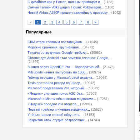
С дизайном как у Ferrari, полным приводом и...
(1138)
Самый «злой» Volkswagen Tiguan: Volkswagen...
(1168)
Новый Airbus A350F прошел важнейшую проверку...
(1042)
<
1
2
3
4
5
6
7
8
>
Популярные
США стали главным поставщиком...
(41645)
Морские сражения, крупнейшая...
(34772)
Тысячи сотрудников Google требуют...
(30961)
Chrome для Android стал заметно плавнее: Google...
(24844)
Вышел релиз OpenIDE Pro — корпоративной...
(21478)
Mitsubishi начнёт выпускать по 1000...
(20976)
Геймер отсудил у Microsoft свой аккаунт...
(19065)
Tesla поставила рекорд по числу...
(19042)
Microsoft представила ИИ, который...
(18679)
«Яндекс» улучшил поиск АЗС без...
(17603)
Microsoft и Mistral обменяются моделями...
(17251)
«Яндекс» посадил ИИ-агентов...
(15901)
Первый трейлер и «непревзойдённая...
(15627)
Учёные нашли способ обрушить...
(15153)
Закрытая Xbox студия-разработчик...
(14743)