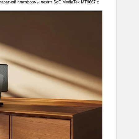
ппаратной платформы лежит SoC MediaTek MT9667 с