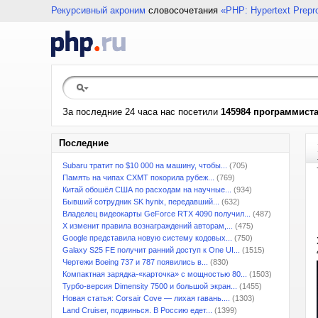
Рекурсивный акроним
словосочетания
«PHP: Hypertext Prepr
За последние 24 часа нас посетили
145984 программист
Последние
Subaru тратит по $10 000 на машину, чтобы...
(705)
Память на чипах CXMT покорила рубеж...
(769)
Китай обошёл США по расходам на научные...
(934)
Бывший сотрудник SK hynix, передавший...
(632)
Владелец видеокарты GeForce RTX 4090 получил...
(487)
X изменит правила вознаграждений авторам,...
(475)
Google представила новую систему кодовых...
(750)
Galaxy S25 FE получит ранний доступ к One UI...
(1515)
Чертежи Boeing 737 и 787 появились в...
(830)
Компактная зарядка-«карточка» с мощностью 80...
(1503)
Турбо-версия Dimensity 7500 и большой экран...
(1455)
Новая статья: Corsair Cove — лихая гавань....
(1303)
Land Cruiser, подвинься. В Россию едет...
(1399)