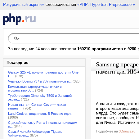
Рекурсивный акроним
словосочетания
«PHP: Hypertext Preprocessor»
За последние 24 часа нас посетили
150210 программистов
и
9280 
Последние
Samsung предре
памяти для ИИ-
Galaxy S25 FE получит ранний доступ к One
UI...
(678)
Чертежи Boeing 737 и 787 появились в...
(328)
Компактная зарядка-«карточка» с
мощностью 80...
(724)
Турбо-версия Dimensity 7500 и большой
экран...
(721)
Аналитики ожидают от
Новая статья: Corsair Cove — лихая
второго квартала опер
гавань....
(704)
млрд). Это будет сам
Land Cruiser, подвинься. В Россию едет...
(1060)
снижение, сообщает R
для Nvidia. Источник 
С дизайном как у Ferrari, полным приводом
и...
(844)
Подробнее на
3Dnews.ru
Самый «злой» Volkswagen Tiguan:
Volkswagen...
(875)