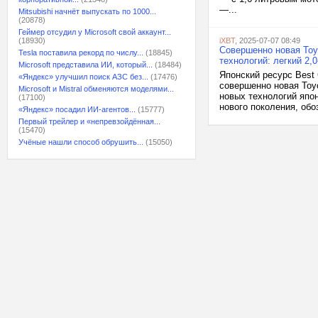
—...
Mitsubishi начнёт выпускать по 1000...
(20878)
Геймер отсудил у Microsoft свой аккаунт...
(18930)
iXBT
, 2025-07-07 08:49
Совершенно новая Toyo
Tesla поставила рекорд по числу...
(18845)
технологий: легкий 2,
Microsoft представила ИИ, который...
(18484)
Японский ресурс Best
«Яндекс» улучшил поиск АЗС без...
(17476)
совершенно новая Toyo
Microsoft и Mistral обменяются моделями...
новых технологий япо
(17100)
нового поколения, обо
«Яндекс» посадил ИИ-агентов...
(15777)
Первый трейлер и «непревзойдённая...
(15470)
Учёные нашли способ обрушить...
(15050)