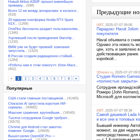
Новый Airbus A350F прошел важнейшую
проверку...
(698)
Предыдущие но
Всего 12 км между аппаратами: в космосе...
(818)
20-ядерная платформа Nvidia RTX Spark
N1X...
(1269)
iXBT
, 2025-07-07 09:08
Парадокс Haval Jolio
OnePlus бесплатно раздает пользователям...
(1346)
покупателя
Уцелевший после приводнения Starship...
Haval объявила о сниж
(1230)
Однако эта новость мо
BMW уже не будет прежней: компания
цен, хоть и заявлено 
запустила...
(1420)
действовавших ранее. 
В России создали радиационно-стойкий...
коробкой...
(1284)
«Роботы нам в этом помогут»: Илон Маск...
(902)
3Dnews.ru
, 2025-07-07 09:
Студия Romero Games 
<
1
2
3
4
5
6
7
8
>
«полностью закрыта»
Сотрудник ирландской
Популярные
Ромеро (John Romero),
Microsoft для коллект
США стали главным поставщиком...
(41465)
Character.AI запустила короткие ИИ-
сериалы...
(40682)
iXBT
, 2025-07-07 08:36
Морские сражения, крупнейшая...
(34540)
Самой дешевой Lada Is
Тысячи сотрудников Google требуют...
и все они в топовых к
(30570)
Бывший инженер АвтоВ
Chrome для Android стал заметно
момент, за две недел
плавнее: Google...
(24605)
непосредственно для 
Вышел релиз OpenIDE Pro —
— с 1,6-литровым мот
корпоративной...
(21348)