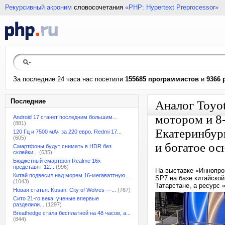
Рекурсивный акроним
словосочетания
«PHP: Hypertext Preprocessor»
За последние 24 часа нас посетили
155685 программистов
и
9366 
Последние
Аналог Toyot
мотором и 8
Android 17 станет последним большим...
(881)
Екатеринбург
120 Гц и 7500 мАч за 220 евро. Redmi 17...
(605)
и богатое о
Смартфоны будут снимать в HDR без
склейки...
(635)
Бюджетный смартфон Realme 16x
представят 12...
(996)
На выставке «Иннопром
Китай подвесил над морем 16-мегаваттную...
SP7 на базе китайско
(1043)
Татарстане, а ресурс
Новая статья: Kusan: City of Wolves —...
(767)
Сито 21-го века: ученые впервые
разделили...
(1297)
Breathedge стала бесплатной на 48 часов, а...
(844)