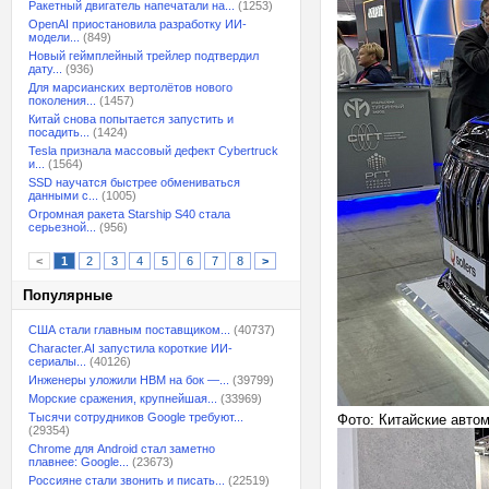
Ракетный двигатель напечатали на...
(1253)
OpenAI приостановила разработку ИИ-
модели...
(849)
Новый геймплейный трейлер подтвердил
дату...
(936)
Для марсианских вертолётов нового
поколения...
(1457)
Китай снова попытается запустить и
посадить...
(1424)
Tesla признала массовый дефект Cybertruck
и...
(1564)
SSD научатся быстрее обмениваться
данными с...
(1005)
Огромная ракета Starship S40 стала
серьезной...
(956)
<
1
2
3
4
5
6
7
8
>
Популярные
США стали главным поставщиком...
(40737)
Character.AI запустила короткие ИИ-
сериалы...
(40126)
Инженеры уложили HBM на бок —...
(39799)
Морские сражения, крупнейшая...
(33969)
Тысячи сотрудников Google требуют...
Фото: Китайские авто
(29354)
Chrome для Android стал заметно
плавнее: Google...
(23673)
Россияне стали звонить и писать...
(22519)