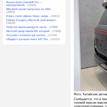
Вышел релиз OpenIDE Pro —
корпоративной...
(21023)
Mitsubishi начнёт выпускать по 1000...
(20563)
Игра в стиле «Джона Уика», новая...
(19411)
Геймер отсудил у Microsoft свой аккаунт...
(18529)
Tesla поставила рекорд по числу...
(17988)
Microsoft представила ИИ, который...
(17808)
Энтузиаст потратил три тысячи...
(17316)
«Яндекс» улучшил поиск АЗС без...
(17073)
Фото: Китайские авто
Сообщается, что в баз
топовой версии макси
электрорегулировки, 