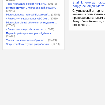
Starlink помогает на
Tesla поставила рекорд по числу...
(19176)
лодку, оснащённую те
Геймер отсудил у Microsoft свой аккаунт...
Спутниковый интернет 
(19140)
начали использовать к
Microsoft представила ИИ, который...
(18786)
правоохранительным о
«Яндекс» улучшил поиск АЗС без...
(17689)
Колумбии объявили, ч
Microsoft и Mistral обменяются моделями...
нет ничего...
(17345)
«Яндекс» посадил ИИ-агентов...
(15977)
Первый трейлер и «непревзойдённая...
(15705)
Учёные нашли способ обрушить...
(15224)
Закрытая Xbox студия-разработчик...
(14790)