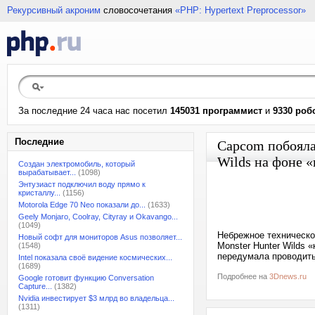
Рекурсивный акроним
словосочетания
«PHP: Hypertext Preprocessor»
За последние 24 часа нас посетил
145031 программист
и
9330 роб
Последние
Capcom побояла
Wilds на фоне 
Создан электромобиль, который
вырабатывает...
(1098)
Энтузиаст подключил воду прямо к
кристаллу...
(1156)
Motorola Edge 70 Neo показали до...
(1633)
Geely Monjaro, Coolray, Cityray и Okavango...
(1049)
Небрежное техническо
Новый софт для мониторов Asus позволяет...
Monster Hunter Wilds
(1548)
передумала проводить
Intel показала своё видение космических...
(1689)
Подробнее на
3Dnews.ru
Google готовит функцию Conversation
Capture...
(1382)
Nvidia инвестирует $3 млрд во владельца...
(1311)