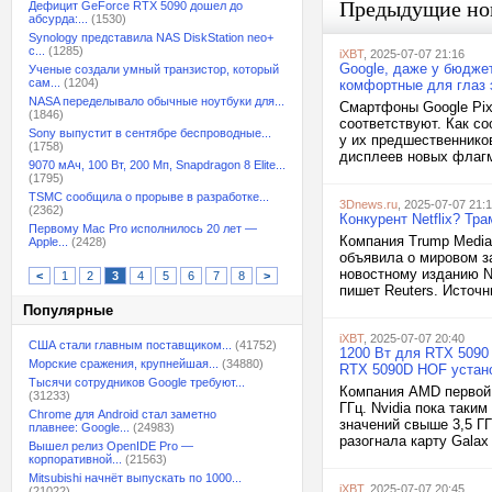
Предыдущие но
Дефицит GeForce RTX 5090 дошел до
абсурда:...
(1530)
Synology представила NAS DiskStation neo+
с...
(1285)
iXBT
, 2025-07-07 21:16
Google, даже у бюдже
Ученые создали умный транзистор, который
сам...
(1204)
комфортные для глаз 
NASA переделывало обычные ноутбуки для...
Смартфоны Google Pixe
(1846)
соответствуют. Как со
Sony выпустит в сентябре беспроводные...
у их предшественнико
(1758)
дисплеев новых флагма
9070 мАч, 100 Вт, 200 Мп, Snapdragon 8 Elite...
(1795)
TSMC сообщила о прорыве в разработке...
3Dnews.ru
, 2025-07-07 21:
(2362)
Конкурент Netflix? Тр
Первому Mac Pro исполнилось 20 лет —
Компания Trump Media
Apple...
(2428)
объявила о мировом за
новостному изданию N
<
1
2
3
4
5
6
7
8
>
пишет Reuters. Источн
Популярные
iXBT
, 2025-07-07 20:40
США стали главным поставщиком...
(41752)
1200 Вт для RTX 5090
Морские сражения, крупнейшая...
(34880)
RTX 5090D HOF устан
Тысячи сотрудников Google требуют...
Компания AMD первой 
(31233)
ГГц. Nvidia пока таки
Chrome для Android стал заметно
значений свыше 3,5 Г
плавнее: Google...
(24983)
разогнала карту Galax
Вышел релиз OpenIDE Pro —
корпоративной...
(21563)
Mitsubishi начнёт выпускать по 1000...
iXBT
, 2025-07-07 20:45
(21022)