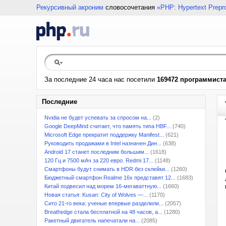
Рекурсивный акроним
словосочетания
«PHP: Hypertext Prepr
За последние 24 часа нас посетили
169472 программист
Последние
Nvidia не будет успевать за спросом на...
(2)
Google DeepMind считает, что память типа HBF...
(740)
Microsoft Edge прекратит поддержку Manifest...
(621)
Руководить продажами в Intel назначен Дин...
(638)
Android 17 станет последним большим...
(1618)
120 Гц и 7500 мАч за 220 евро. Redmi 17...
(1148)
Смартфоны будут снимать в HDR без склейки...
(1260)
Бюджетный смартфон Realme 16x представят 12...
(1683)
Китай подвесил над морем 16-мегаваттную...
(1660)
Новая статья: Kusan: City of Wolves —...
(1170)
Сито 21-го века: ученые впервые разделили...
(2057)
Breathedge стала бесплатной на 48 часов, а...
(1280)
Ракетный двигатель напечатали на...
(2085)