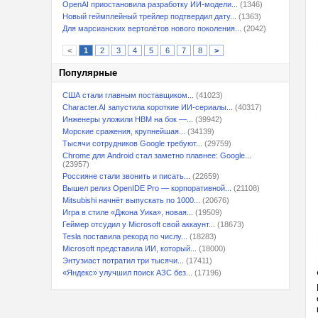
OpenAI приостановила разработку ИИ-модели...
(1346)
Новый геймплейный трейлер подтвердил дату...
(1363)
Для марсианских вертолётов нового поколения...
(2042)
<
1
2
3
4
5
6
7
8
>
Популярные
США стали главным поставщиком...
(41023)
Character.AI запустила короткие ИИ-сериалы...
(40317)
Инженеры уложили HBM на бок —...
(39942)
Морские сражения, крупнейшая...
(34139)
Тысячи сотрудников Google требуют...
(29759)
Chrome для Android стал заметно плавнее: Google...
(23957)
Россияне стали звонить и писать...
(22659)
Вышел релиз OpenIDE Pro — корпоративной...
(21108)
Mitsubishi начнёт выпускать по 1000...
(20676)
Игра в стиле «Джона Уика», новая...
(19509)
Геймер отсудил у Microsoft свой аккаунт...
(18673)
Tesla поставила рекорд по числу...
(18283)
Microsoft представила ИИ, который...
(18000)
Энтузиаст потратил три тысячи...
(17411)
«Яндекс» улучшил поиск АЗС без...
(17196)