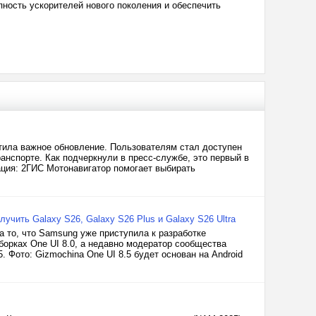
ность ускорителей нового поколения и обеспечить
тила важное обновление. Пользователям стал доступен
нспорте. Как подчеркнули в пресс-службе, это первый в
ция: 2ГИС Мотонавигатор помогает выбирать
учить Galaxy S26, Galaxy S26 Plus и Galaxy S26 Ultra
а то, что Samsung уже приступила к разработке
борках One UI 8.0, а недавно модератор сообщества
Фото: Gizmochina One UI 8.5 будет основан на Android