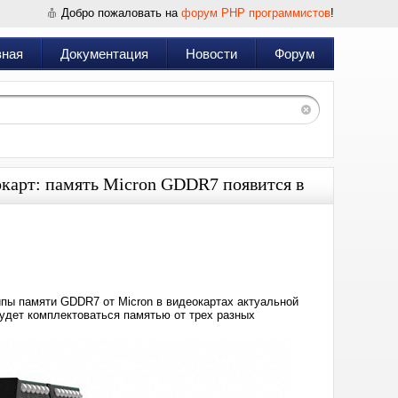
Добро пожаловать на
форум PHP программистов
!
вная
Документация
Новости
Форум
окарт: память Micron GDDR7 появится в
Дата:
2025-
07-
08
12:40
ипы памяти GDDR7 от Micron в видеокартах актуальной
будет комплектоваться памятью от трех разных