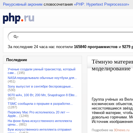
Рекурсивный акроним
словосочетания
«PHP: Hypertext Preprocessor»
За последние 24 часа нас посетили
165840 программистов
и
9279 
Последние
Тёмную материю
моделирование
Ученые создали умный транзистор, который
сам...
(195)
NASA переделывало обычные ноутбуки для...
(451)
Sony выпустит в сентябре беспроводные...
(530)
9070 мАч, 100 Вт, 200 Мп, Snapdragon 8 Elite...
(607)
Группа учёных из Вел
космических объектов
TSMC сообщила о прорыве в разработке...
(1287)
несостоявшиеся звёзд
Первому Mac Pro исполнилось 20 лет —
тёмной материи, чтоб
Apple...
(1249)
довольно горячими. М
На фоне бума искусственного интеллекта
Источник изображения:
цены...
(881)
Бум искусственного интеллекта отправил
Подробнее на
3Dnews.ru