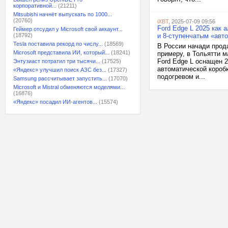
корпоративной...
(21211)
Mitsubishi начнёт выпускать по 1000...
(20760)
iXBT
, 2025-07-09 09:56
Ford Edge L 2025 как
Геймер отсудил у Microsoft свой аккаунт...
(18792)
и 8-ступенчатым «авт
Tesla поставила рекорд по числу...
(18569)
В России начади прода
Microsoft представила ИИ, который...
(18241)
примеру, в Тольятти м
Ford Edge L оснащен 
Энтузиаст потратил три тысячи...
(17525)
автоматической коробк
«Яндекс» улучшил поиск АЗС без...
(17327)
подогревом и...
Samsung рассчитывает запустить...
(17070)
Microsoft и Mistral обменяются моделями...
(16876)
«Яндекс» посадил ИИ-агентов...
(15574)