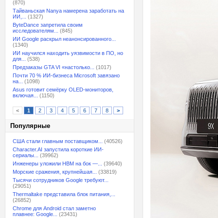
(870)
Тайваньская Nanya намерена заработать на
ИИ,...
(1327)
ByteDance запретила своим
исследователям...
(845)
ИИ Google раскрыл неанонсированного...
(1340)
ИИ научился находить уязвимости в ПО, но
для...
(538)
Предзаказы GTA VI «настолько...
(1017)
Почти 70 % ИИ-бизнеса Microsoft завязано
на...
(1098)
Asus готовит семёрку OLED-мониторов,
включая...
(1150)
<
1
2
3
4
5
6
7
8
>
Популярные
США стали главным поставщиком...
(40526)
Character.AI запустила короткие ИИ-
сериалы...
(39962)
Инженеры уложили HBM на бок —...
(39640)
Морские сражения, крупнейшая...
(33819)
Тысячи сотрудников Google требуют...
(29051)
Thermaltake представила блок питания,...
(26852)
Chrome для Android стал заметно
плавнее: Google...
(23431)