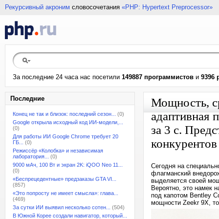
Рекурсивный акроним
словосочетания
«PHP: Hypertext Preprocessor»
За последние 24 часа нас посетили
149887 программистов
и
9396 
Последние
Мощность, с
адаптивная п
Конец не так и близок: последний сезон...
(0)
Google открыла исходный код ИИ-модели,...
за 3 с. Пред
(0)
Для работы ИИ Google Chrome требует 20
конкурентов
ГБ...
(0)
Режиссёр «Колобка» и независимая
лаборатория...
(0)
9000 мАч, 100 Вт и экран 2K: iQOO Neo 11...
Сегодня на специальн
(0)
флагманский внедорож
«Беспрецедентные» предзаказы GTA VI...
выделяется своей мощ
(857)
Вероятно, это намек н
«Это попросту не имеет смысла»: глава...
под капотом Bentley C
(469)
мощности Zeekr 9X, то
За сутки ИИ выявил несколько сотен...
(504)
В Южной Корее создали навигатор, который...