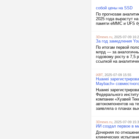
собой цены на SSD
По прогнозам аналити
2025 года вырастут н
памяти eMMC и UFS бу
3Dnews.ru
, 2025-07-09 16:
За год замедления You
По итогам первой пол
млрд — за аналогичный
годовому росту в 7,5 
ссылкой на аналитиче
iXBT
, 2025-07-09 15:55
Huawei зарегистриров
Maybach» совместного
Huawei зарегистриров
Федерального институ
компании «Хуавей Тек
автокомпонентов на т
заявляла о планах вых
3Dnews.ru
, 2025-07-09 15:
ИИ создал первое в м
Дочерняя по отношению
клинических испытани