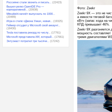
Россияне стали звонить и писать...
(22423)
Вышел релиз OpenIDE Pro —
Фото: Zeekr
корпоративной...
(20938)
Zeekr 9X — это не чис
Mitsubishi начнёт выпускать по 1000...
а емкости тяговой ба
(20489)
кВтч (запас хода на ч
Игра в стиле «Джона Уика», новая...
(19325)
КПД превышает 46%.
Геймер отсудил у Microsoft свой аккаунт...
(18430)
Zeekr 9X разгоняется 
Tesla поставила рекорд по числу...
(17761)
мощность составляет 
тремя двигателями W1
Microsoft представила ИИ, который...
(17661)
Энтузиаст потратил три тысячи...
(17242)