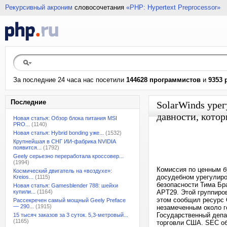
Рекурсивный акроним
словосочетания
«PHP: Hypertext Preprocessor»
За последние 24 часа нас посетили
144628 программистов
и
9353 
Последние
SolarWinds уре
давности, кото
Новая статья: Обзор блока питания MSI
PRO...
(1140)
Новая статья: Hybrid bonding уже...
(1532)
Крупнейшая в СНГ ИИ-фабрика NVIDIA
появится...
(1792)
Geely серьезно переработала кроссовер...
(1994)
Комиссия по ценным б
Космический двигатель на «воздухе»:
досудебном урегулиро
Kreios...
(1115)
безопасности Тима Бра
Новая статья: Gamesblender 788: шейхи
купили...
(1164)
APT29. Этой группиров
этом сообщил ресурс 
Рассекречен самый мощный Geely Preface
— 290...
(1915)
незамеченным около г
Государственный депа
15 тысяч заказов за 3 суток. 5,3-метровый...
(1165)
торговли США. SEC об