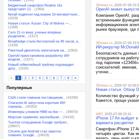
склейки...
(1556)
3Dnews.ru
, 2025-07-09 23:
Бюджетный смартфон Realme 16x
OpenAI может выпусти
представят 12...
(1956)
Китай подвесил над морем 16-мегаваттную...
Компания OpenAI, раз
(2029)
встроенными функциям
Новая статья: Kusan: City of Wolves —...
информационное агент
(1358)
рынке браузеров, где 
Сито 21-го века: ученые впервые
разделили...
(2317)
Breathedge стала бесплатной на 48 часов, а...
3Dnews.ru
, 2025-07-09 23:
(1439)
ИИ-рекрутер McDonald
Ракетный двигатель напечатали на...
(2363)
Безопасность данных 
OpenAI приостановила разработку ИИ-
сотрудников на работу
модели...
(1527)
под паролем «123456»
Новый геймплейный трейлер подтвердил
соискателей: именам,
дату...
(1534)
утечке...
<
1
2
3
4
5
6
7
8
>
3Dnews.ru
, 2025-07-10 00:
Популярные
Новая статья: Обзор D
Количество функций у
США стали главным поставщиком...
(41090)
Кажется, проще указат
Character.AI запустила короткие ИИ-
сериалы...
(40352)
Инженеры уложили HBM на бок —...
(39970)
iXBT
, 2025-07-09 23:10
Морские сражения, крупнейшая...
(34192)
iPhone 17 Air выйдет 
Тысячи сотрудников Google требуют...
варианта расцветки
(29847)
Смартфон iPhone 17 Ai
Chrome для Android стал заметно
четырёх цветах. Как м
плавнее: Google...
(24029)
видеть, речь идёт о к