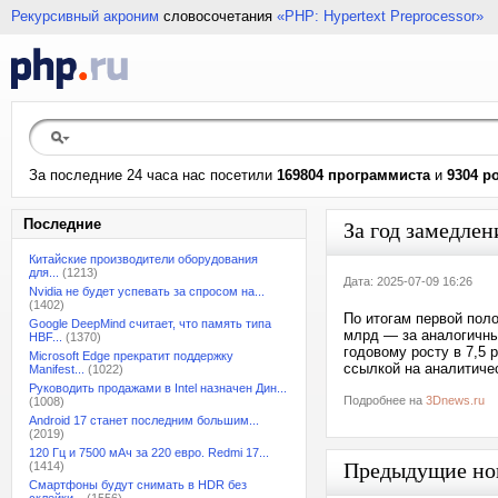
Рекурсивный акроним
словосочетания
«PHP: Hypertext Preprocessor»
За последние 24 часа нас посетили
169804 программиста
и
9304 р
Последние
За год замедлен
Китайские производители оборудования
для...
(1213)
Дата: 2025-07-09 16:26
Nvidia не будет успевать за спросом на...
(1402)
По итогам первой пол
Google DeepMind считает, что память типа
млрд — за аналогичный
HBF...
(1370)
годовому росту в 7,5 
Microsoft Edge прекратит поддержку
ссылкой на аналитичес
Manifest...
(1022)
Руководить продажами в Intel назначен Дин...
Подробнее на
3Dnews.ru
(1008)
Android 17 станет последним большим...
(2019)
120 Гц и 7500 мАч за 220 евро. Redmi 17...
Предыдущие но
(1414)
Смартфоны будут снимать в HDR без