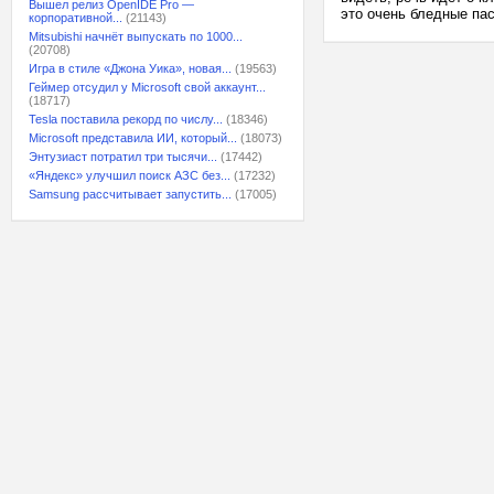
Вышел релиз OpenIDE Pro —
это очень бледные пас
корпоративной...
(21143)
Mitsubishi начнёт выпускать по 1000...
(20708)
Игра в стиле «Джона Уика», новая...
(19563)
Геймер отсудил у Microsoft свой аккаунт...
(18717)
Tesla поставила рекорд по числу...
(18346)
Microsoft представила ИИ, который...
(18073)
Энтузиаст потратил три тысячи...
(17442)
«Яндекс» улучшил поиск АЗС без...
(17232)
Samsung рассчитывает запустить...
(17005)