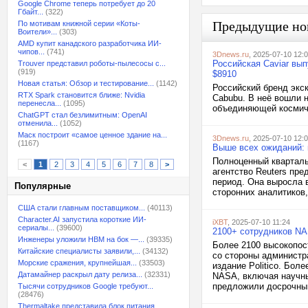
Google Chrome теперь потребует до 20
Гбайт...
(322)
Предыдущие но
По мотивам книжной серии «Коты-
Воители»...
(303)
AMD купит канадского разработчика ИИ-
чипов...
(741)
3Dnews.ru
, 2025-07-10 12:
Российская Caviar вып
Trouver представил роботы-пылесосы с...
(919)
$8910
Новая статья: Обзор и тестирование...
(1142)
Российский бренд экс
RTX Spark становится ближе: Nvidia
Cabubu. В неё вошли н
перенесла...
(1095)
объединяющей космиче
ChatGPT стал безлимитным: OpenAI
отменила...
(1052)
Маск построит «самое ценное здание на...
3Dnews.ru
, 2025-07-10 12:
(1167)
Выше всех ожиданий: 
Полноценный кварталь
<
1
2
3
4
5
6
7
8
>
агентство Reuters пр
период. Она выросла в
Популярные
сторонних аналитиков,
США стали главным поставщиком...
(40113)
Character.AI запустила короткие ИИ-
iXBT
, 2025-07-10 11:24
сериалы...
(39600)
2100+ сотрудников NA
Инженеры уложили HBM на бок —...
(39335)
Более 2100 высокопос
Китайские специалисты заявили,...
(34132)
со стороны администр
Морские сражения, крупнейшая...
(33503)
издание Politico. Бол
Датамайнер раскрыл дату релиза...
(32331)
NASA, включая научны
предложили досрочный
Тысячи сотрудников Google требуют...
(28476)
Thermaltake представила блок питания,...