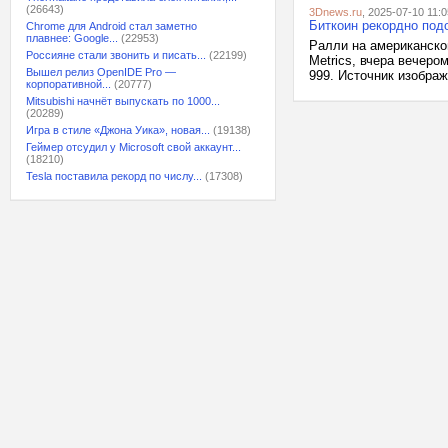
(26643)
3Dnews.ru
, 2025-07-10 11:0
Биткоин рекордно подо
Chrome для Android стал заметно
плавнее: Google...
(22953)
Ралли на американско
Россияне стали звонить и писать...
(22199)
Metrics, вчера вечеро
Вышел релиз OpenIDE Pro —
999. Источник изображе
корпоративной...
(20777)
Mitsubishi начнёт выпускать по 1000...
(20289)
Игра в стиле «Джона Уика», новая...
(19138)
Геймер отсудил у Microsoft свой аккаунт...
(18210)
Tesla поставила рекорд по числу...
(17308)