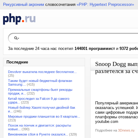
Рекурсивный акроним
словосочетания
«PHP: Hypertext Preprocessor»
За последние 24 часа нас посетил
144001 программист
и
9372 роб
Последние
Snoop Dogg вып
разлетелся за 
Devolver выкатила последнее бесплатное...
(25)
Таким будет новый бюджетный флагман
Samsung:...
(415)
Премиальные смартфоны бьют рекорды
продаж, и...
(232)
Китай проследил за Falcon 9 до самого
удара...
(223)
Популярный американс
оказалась успешной. 
Новый бойлер Xiaomi получил двойной бак
и...
(246)
сами цифровые подарк
Мировые продажи планшетов во II квартале...
платформы отозвалась
(213)
youtube.com
Похож на пончик и двигается: раскрыты
новые...
(390)
Подробнее на
3Dnews.ru
Виновником сбоя в Рунете оказался...
(329)