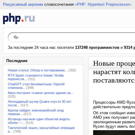
Рекурсивный акроним
словосочетания
«PHP: Hypertext Preprocessor»
За последние 24 часа нас посетили
137248 программистов
и
9314 
Последние
Новые проце
нарастят кол
Новая статья: Обзор и тестирование...
(355)
RTX Spark становится ближе: Nvidia
поставляют
перенесла...
(311)
ChatGPT стал безлимитным: OpenAI
отменила...
(399)
Маск построит «самое ценное здание на...
(525)
Легендарный шутер Quake спустя 30 лет
Процессоры AMD Ryzen
после...
(517)
действительно предло
Кратер найден: южнокорейский зонд
Об этом сообщил изве
первым...
(617)
AMD уже получают ран
Испанцы научили один объектив видеть
эволюционным развитие
объём —...
(514)
Ryzen будут иметь бо
Тактический экшен, масштабные операции
и...
(789)