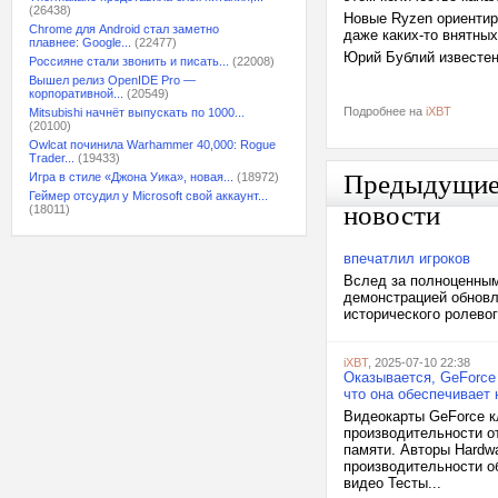
(26438)
Новые Ryzen ориентиро
Chrome для Android стал заметно
даже каких-то внятны
плавнее: Google...
(22477)
Юрий Бублий известен
Россияне стали звонить и писать...
(22008)
Вышел релиз OpenIDE Pro —
корпоративной...
(20549)
Подробнее на
iXBT
Mitsubishi начнёт выпускать по 1000...
(20100)
Owlcat починила Warhammer 40,000: Rogue
Trader...
(19433)
Предыдущи
Игра в стиле «Джона Уика», новая...
(18972)
Геймер отсудил у Microsoft свой аккаунт...
новости
(18011)
впечатлил игроков
Вслед за полноценным
демонстрацией обновл
исторического ролевог
iXBT
, 2025-07-10 22:38
Оказывается, GeForce
что она обеспечивает
Видеокарты GeForce к
производительности о
памяти. Авторы Hardw
производительности о
видео Тесты...