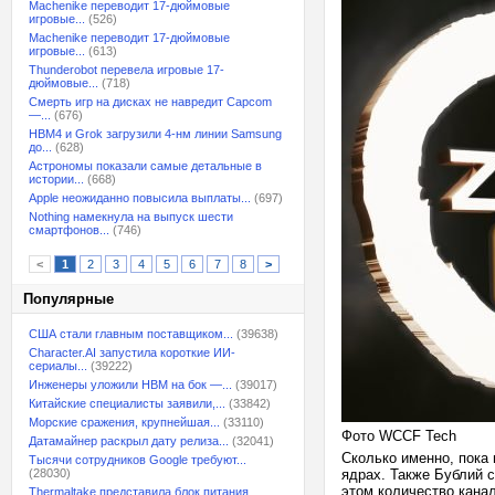
Machenike переводит 17-дюймовые
игровые...
(526)
Machenike переводит 17-дюймовые
игровые...
(613)
Thunderobot перевела игровые 17-
дюймовые...
(718)
Смерть игр на дисках не навредит Capcom
—...
(676)
HBM4 и Grok загрузили 4-нм линии Samsung
до...
(628)
Астрономы показали самые детальные в
истории...
(668)
Apple неожиданно повысила выплаты...
(697)
Nothing намекнула на выпуск шести
смартфонов...
(746)
<
1
2
3
4
5
6
7
8
>
Популярные
США стали главным поставщиком...
(39638)
Character.AI запустила короткие ИИ-
сериалы...
(39222)
Инженеры уложили HBM на бок —...
(39017)
Китайские специалисты заявили,...
(33842)
Морские сражения, крупнейшая...
(33110)
Фото WCCF Tech
Датамайнер раскрыл дату релиза...
(32041)
Сколько именно, пока 
Тысячи сотрудников Google требуют...
(28030)
ядрах. Также Бублий с
этом количество кана
Thermaltake представила блок питания,...