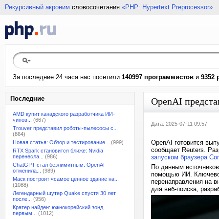
Рекурсивный акроним
словосочетания
«PHP: Hypertext Preprocessor»
За последние 24 часа нас посетили
140997 программистов
и
9352 
Последние
OpenAI предста
AMD купит канадского разработчика ИИ-
чипов...
(667)
Дата: 2025-07-11 09:57
Trouver представил роботы-пылесосы с...
(864)
OpenAI готовится вып
Новая статья: Обзор и тестирование...
(999)
сообщает Reuters. Ра
RTX Spark становится ближе: Nvidia
перенесла...
(986)
запуском браузера Com
ChatGPT стал безлимитным: OpenAI
По данным источников
отменила...
(989)
помощью ИИ. Ключево
Маск построит «самое ценное здание на...
перенаправления на в
(1088)
для веб-поиска, разр
Легендарный шутер Quake спустя 30 лет
после...
(956)
Кратер найден: южнокорейский зонд
первым...
(1012)