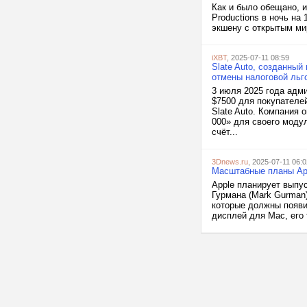
Как и было обещано, и
Productions в ночь на
экшену с открытым миро
iXBT
, 2025-07-11 08:59
Slate Auto, созданный
отмены налоговой льг
3 июля 2025 года адм
$7500 для покупателе
Slate Auto. Компания
000» для своего моду
счёт...
3Dnews.ru
, 2025-07-11 06:0
Масштабные планы Appl
Apple планирует выпу
Гурмана (Mark Gurman)
которые должны появи
дисплей для Mac, его