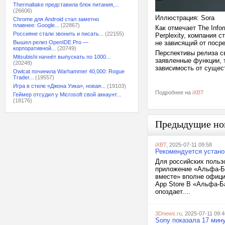
Thermaltake представила блок питания,...
(26606)
Иллюстрация: Sora
Chrome для Android стал заметно
плавнее: Google...
(22867)
Как отмечает The Info
Россияне стали звонить и писать...
(22155)
Perplexity, компания 
Вышел релиз OpenIDE Pro —
не зависящий от поср
корпоративной...
(20749)
Перспективы релиза с
Mitsubishi начнёт выпускать по 1000...
заявленные функции, т
(20248)
зависимость от суще
Owlcat починила Warhammer 40,000: Rogue
Trader...
(19557)
Игра в стиле «Джона Уика», новая...
(19103)
Подробнее на
iXBT
Геймер отсудил у Microsoft свой аккаунт...
(18176)
Предыдущие но
iXBT
, 2025-07-11 09:58
Рекомендуется устано
Для российских польз
приложение «Альфа-Ба
вместе» вполне офици
App Store В «Альфа-Ба
опоздает....
3Dnews.ru
, 2025-07-11 09:4
Sony показала 17 мину