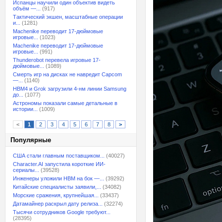
Испанцы научили один объектив видеть
объём —...
(917)
Тактический экшен, масштабные операции
и...
(1281)
Machenike переводит 17-дюймовые
игровые...
(1023)
Machenike переводит 17-дюймовые
игровые...
(991)
Thunderobot перевела игровые 17-
дюймовые...
(1089)
Смерть игр на дисках не навредит Capcom
—...
(1140)
HBM4 и Grok загрузили 4-нм линии Samsung
до...
(1077)
Астрономы показали самые детальные в
истории...
(1009)
<
1
2
3
4
5
6
7
8
>
Популярные
США стали главным поставщиком...
(40027)
Character.AI запустила короткие ИИ-
сериалы...
(39528)
Инженеры уложили HBM на бок —...
(39292)
Китайские специалисты заявили,...
(34082)
Морские сражения, крупнейшая...
(33437)
Датамайнер раскрыл дату релиза...
(32274)
Тысячи сотрудников Google требуют...
(28395)