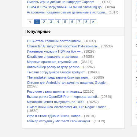
Смерть игр на дисках не навредит Capcom —...
(1144)
HBM4 и Grok загрузили 4-нм линии Samsung до...
(1094)
Астрономы показали самые детальные в истории...
(1017)
<
1
2
3
4
5
6
7
8
>
Популярные
США стали главным поставщиком...
(40037)
Character.AI запустила короткие ИИ-сериалы...
(39536)
Инженеры уложили HBM на бок —...
(39297)
Китайские специалисты заявили,...
(34088)
Морские сражения, крупнейшая...
(33441)
Датамайнер раскрыл дату релиза...
(32282)
Тысячи сотрудников Google требуют...
(28408)
Thermaltake представила блок питания,...
(26608)
Chrome для Android стал заметно плавнее: Google...
(22878)
Россияне стали звонить и писать...
(22160)
Вышел релиз OpenIDE Pro — корпоративной...
(20749)
Mitsubishi начнёт выпускать по 1000...
(20252)
Owlcat починила Warhammer 40,000: Rogue Trader...
(19560)
Игра в стиле «Джона Уика», новая...
(19104)
Геймер отсудил у Microsoft свой аккаунт...
(18179)