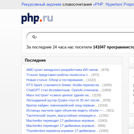
Рекурсивный акроним
словосочетания
«PHP: Hypertext Prepr
За последние 24 часа нас посетили
141047 программист
Последние
AMD купит канадского разработчика ИИ-чипов...
(679)
Trouver представил роботы-пылесосы с...
(872)
Новая статья: Обзор и тестирование...
(1022)
RTX Spark становится ближе: Nvidia перенесла...
(1005)
ChatGPT стал безлимитным: OpenAI отменила...
(1004)
Маск построит «самое ценное здание на...
(1120)
Легендарный шутер Quake спустя 30 лет после...
(978)
Кратер найден: южнокорейский зонд первым...
(1016)
Испанцы научили один объектив видеть объём —...
(921)
Тактический экшен, масштабные операции и...
(1292)
Machenike переводит 17-дюймовые игровые...
(1043)
Machenike переводит 17-дюймовые игровые...
(994)
Thunderobot перевела игровые 17-дюймовые...
(1093)