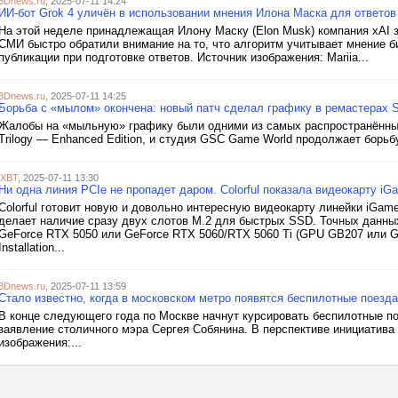
3Dnews.ru
, 2025-07-11 14:24
ИИ-бот Grok 4 уличён в использовании мнения Илона Маска для ответов
На этой неделе принадлежащая Илону Маску (Elon Musk) компания xAI з
СМИ быстро обратили внимание на то, что алгоритм учитывает мнение б
публикации при подготовке ответов. Источник изображения: Mariia...
3Dnews.ru
, 2025-07-11 14:25
Борьба с «мылом» окончена: новый патч сделал графику в ремастерах S
Жалобы на «мыльную» графику были одними из самых распространённых н
Trilogy — Enhanced Edition, и студия GSC Game World продолжает борьб
iXBT
, 2025-07-11 13:30
Ни одна линия PCIe не пропадет даром. Colorful показала видеокарту i
Colorful готовит новую и довольно интересную видеокарту линейки iGame
делает наличие сразу двух слотов M.2 для быстрых SSD. Точных данных 
GeForce RTX 5050 или GeForce RTX 5060/RTX 5060 Ti (GPU GB207 или GB2
Installation...
3Dnews.ru
, 2025-07-11 13:59
Стало известно, когда в московском метро появятся беспилотные поезда
В конце следующего года по Москве начнут курсировать беспилотные п
заявление столичного мэра Сергея Собянина. В перспективе инициатива 
изображения:...