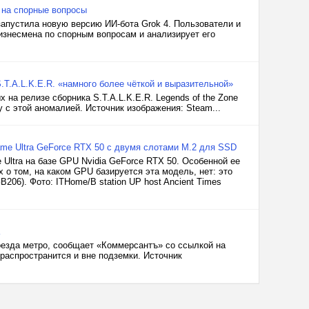
 на спорные вопросы
апустила новую версию ИИ-бота Grok 4. Пользователи и
изнесмена по спорным вопросам и анализирует его
.T.A.L.K.E.R. «намного более чёткой и выразительной»
а релизе сборника S.T.A.L.K.E.R. Legends of the Zone
у с этой аномалией. Источник изображения: Steam...
Game Ultra GeForce RTX 50 с двумя слотами M.2 для SSD
 Ultra на базе GPU Nvidia GeForce RTX 50. Особенной ее
о том, на каком GPU базируется эта модель, нет: это
06). Фото: ITHome/B station UP host Ancient Times
оезда метро, сообщает «Коммерсантъ» со ссылкой на
распространится и вне подземки. Источник