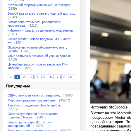
не...
(1039)
Китайский фермер уничтожил 10 гектаров...
(1259)
Второй раз за шесть лет в открытый доступ...
(1042)
Объявлена стоимость российского
кроссовера...
(1217)
«Мамонт» пришёл за деньгами: мошенники...
(1501)
Cooler Master начала продажи GPU Guard
—...
(1434)
Gigabyte выпустила обновлённую плату
B760M...
(1370)
Valve заявила о возможной утечке данных...
(1413)
Цукерберг раскритиковал закрытые ИИ-
модели и...
(986)
<
1
2
3
4
5
6
7
8
>
Популярные
США стали главным поставщиком...
(42508)
Морские сражения, крупнейшая...
(35707)
Тысячи сотрудников Google требуют...
Источник: 9to5google
(33177)
В ответ на это Motoro
Chrome для Android стал заметно
процессором MediaTek
плавнее: Google...
(25825)
ценовой категории. По
Вышел релиз OpenIDE Pro —
корпоративной...
(22206)
повседневных задачах
Главное отличие от R
Tesla поставила рекорд по числу...
(20097)