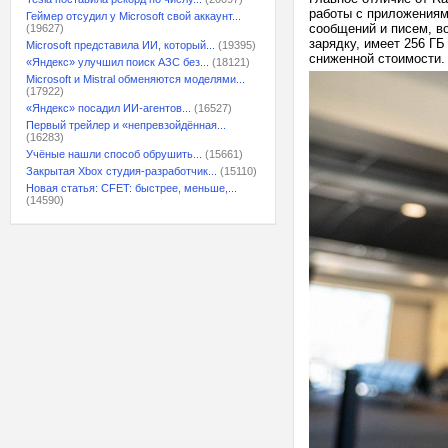
работы с приложениям
Геймер отсудил у Microsoft свой аккаунт...
сообщений и писем, в
(19627)
зарядку, имеет 256 ГБ
Microsoft представила ИИ, который...
(19395)
сниженной стоимости.
«Яндекс» улучшил поиск АЗС без...
(18121)
Microsoft и Mistral обменяются моделями...
(17922)
«Яндекс» посадил ИИ-агентов...
(16527)
Первый трейлер и «непревзойдённая...
(16283)
Учёные нашли способ обрушить...
(15661)
Закрытая Xbox студия-разработчик...
(15110)
Новая статья: CFET: быстрее, меньше,...
(14590)