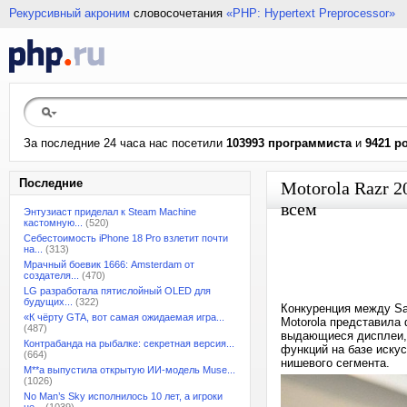
Рекурсивный акроним
словосочетания
«PHP: Hypertext Preprocessor»
За последние 24 часа нас посетили
103993 программиста
и
9421 р
Последние
Motorola Razr 2
всем
Энтузиаст приделал к Steam Machine
кастомную...
(520)
Себестоимость iPhone 18 Pro взлетит почти
на...
(313)
Мрачный боевик 1666: Amsterdam от
создателя...
(470)
LG разработала пятислойный OLED для
будущих...
(322)
Конкуренция между Sa
«К чёрту GTA, вот самая ожидаемая игра...
Motorola представила
(487)
выдающиеся дисплеи, 
Контрабанда на рыбалке: секретная версия...
функций на базе искус
(664)
нишевого сегмента.
M**a выпустила открытую ИИ-модель Muse...
(1026)
No Man’s Sky исполнилось 10 лет, а игроки