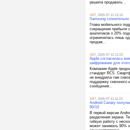
решила продавать...
iXBT
, 2025-07-12 12:14
Samsung сознательно 
Глава мобильного под
сокращения прибыли с
аналитиков о 20% подо
ограничилась лишь од
продаж...
iXBT
, 2025-07-12 12:23
Apple согласилась вн
шифрование для этог
Компания Apple продо
стандарт RCS. Смартф
не внедрила там скво
поддержку сквозного ш
сообщения...
iXBT
, 2025-07-12 11:23
Android Canary получ
90/10
В первой версии Andr
разделения экрана. Т
гибкую работу с неск
может занимать 90% э